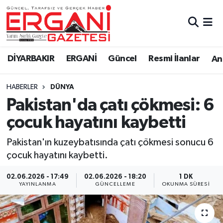
DİYARBAKIR
BİSMİL
Ergani Nöbetçi Eczaneler
DİYARBAKIR
ERGANİ
Güncel
Resmi İlanlar
Ana
BAĞLAR
ERGANİ
Ergani Hava Durumu
HABERLER
DÜNYA
Güncel
Ergani Trafik Yoğunluk Haritası
Pakistan'da çatı çökmesi: 6
Eği̇ti̇m
Süper Lig Puan Durumu ve Fikstür
çocuk hayatını kaybetti
Resmi İlanlar
Tüm Manşetler
Pakistan'ın kuzeybatısında çatı çökmesi sonucu 6
çocuk hayatını kaybetti.
Sağlık
Son Dakika Haberleri
02.06.2026 - 17:49
02.06.2026 - 18:20
1 DK
YAYINLANMA
GÜNCELLEME
OKUNMA SÜRESI
Si̇yaset
Haber Arşivi
Spor