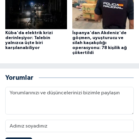
Küba'da elektrik krizi
İspanya'dan Akdeniz'de
derinleşiyor: Talebin
göçmen, uyuşturucu ve
yalnızca üçte biri
silah kaçakçılığı
karşılanabiliyor
operasyonu: 78 kişilik ağ
çökertildi
Yorumlar