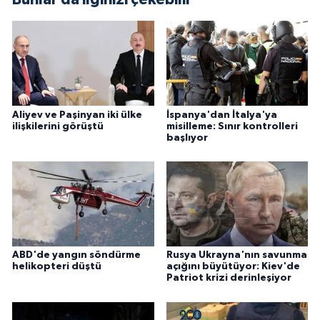
Aliyev ve Paşinyan iki ülke
İspanya'dan İtalya'ya
ilişkilerini görüştü
misilleme: Sınır kontrolleri
başlıyor
ABD'de yangın söndürme
Rusya Ukrayna'nın savunma
helikopteri düştü
açığını büyütüyor: Kiev'de
Patriot krizi derinleşiyor