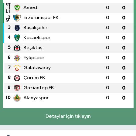
1
Amed
0
0
2
Erzurumspor FK
0
0
3
Başakşehir
0
0
4
Kocaelispor
0
0
5
Beşiktaş
0
0
6
Eyüpspor
0
0
7
Galatasaray
0
0
8
Çorum FK
0
0
9
Gaziantep FK
0
0
10
Alanyaspor
0
0
Detaylar için tıklayın