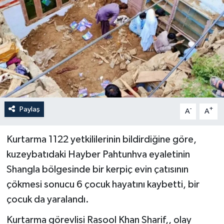
Yaşam
Anali̇z
Bi̇li̇m & Teknoloji̇
Dünya
Paylaş
-
+
A
A
Eği̇ti̇m
Kurtarma 1122 yetkililerinin bildirdiğine göre,
kuzeybatıdaki Hayber Pahtunhva eyaletinin
Shangla bölgesinde bir kerpiç evin çatısının
çökmesi sonucu 6 çocuk hayatını kaybetti, bir
çocuk da yaralandı.
Kurtarma görevlisi Rasool Khan Sharif,, olay