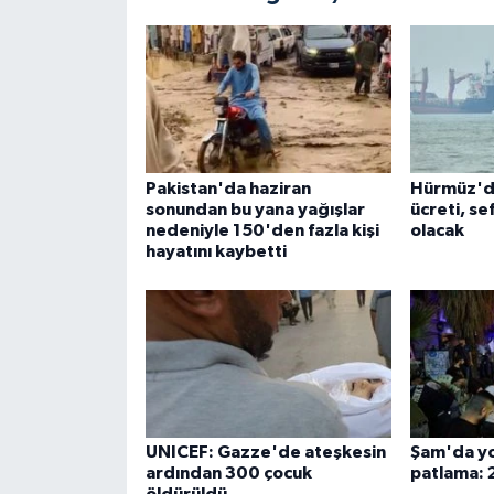
Pakistan'da haziran
Hürmüz'de
sonundan bu yana yağışlar
ücreti, se
nedeniyle 150'den fazla kişi
olacak
hayatını kaybetti
UNICEF: Gazze'de ateşkesin
Şam'da yo
ardından 300 çocuk
patlama: 2