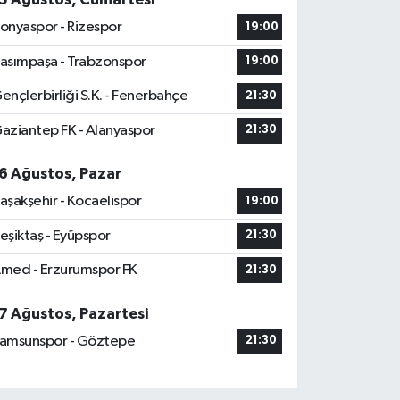
onyaspor - Rizespor
19:00
asımpaşa - Trabzonspor
19:00
ençlerbirliği S.K. - Fenerbahçe
21:30
aziantep FK - Alanyaspor
21:30
6 Ağustos, Pazar
aşakşehir - Kocaelispor
19:00
eşiktaş - Eyüpspor
21:30
med - Erzurumspor FK
21:30
7 Ağustos, Pazartesi
amsunspor - Göztepe
21:30