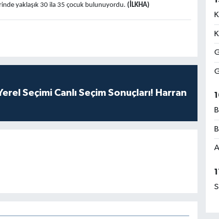
erinde yaklaşık 30 ila 35 çocuk bulunuyordu.
(İLKHA)
K
K
G
G
erel Seçimi Canlı Seçim Sonuçları! Harran
1
B
B
A
1
S