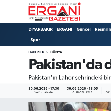
DİYARBAKIR
BİSMİL
Ergani Nöbetçi Eczaneler
DİYARBAKIR
ERGANİ
Güncel
Resmi İl
BAĞLAR
ERGANİ
Ergani Hava Durumu
Spor
Güncel
Ergani Trafik Yoğunluk Haritası
HABERLER
DÜNYA
Eği̇ti̇m
Süper Lig Puan Durumu ve Fikstür
Pakistan'da d
Resmi İlanlar
Tüm Manşetler
Pakistan'ın Lahor şehrindeki bi
Sağlık
Son Dakika Haberleri
30.06.2026 - 17:30
30.06.2026 - 18:05
YAYINLANMA
GÜNCELLEME
OK
Si̇yaset
Haber Arşivi
Spor