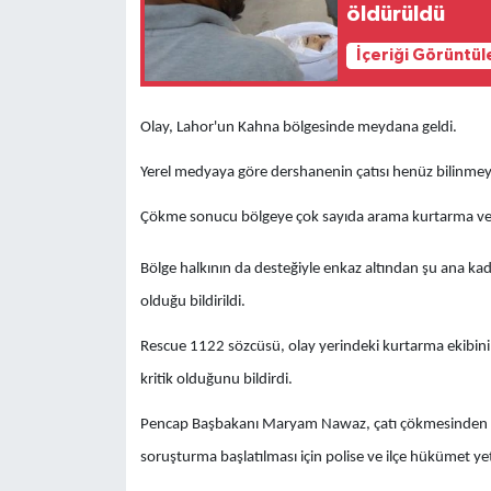
öldürüldü
İçeriği Görüntül
Olay, Lahor'un Kahna bölgesinde meydana geldi.
Yerel medyaya göre dershanenin çatısı henüz bilinmey
Çökme sonucu bölgeye çok sayıda arama kurtarma ve sa
Bölge halkının da desteğiyle enkaz altından şu ana kadar
olduğu bildirildi.
Rescue 1122 sözcüsü, olay yerindeki kurtarma ekibini
kritik olduğunu bildirdi.
Pencap Başbakanı Maryam Nawaz, çatı çökmesinden ve d
soruşturma başlatılması için polise ve ilçe hükümet yetk