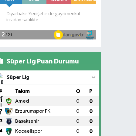
Süper Lig Puan Durumu
Süper Lig
#
Takım
O
P
1
Amed
0
0
2
Erzurumspor FK
0
0
3
Başakşehir
0
0
4
Kocaelispor
0
0