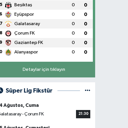
5
Beşiktaş
0
0
6
Eyüpspor
0
0
7
Galatasaray
0
0
8
Çorum FK
0
0
9
Gaziantep FK
0
0
0
Alanyaspor
0
0
Detaylar için tıklayın
Süper Lig Fikstür
4 Ağustos, Cuma
alatasaray - Çorum FK
21:30
5 Ağustos, Cumartesi