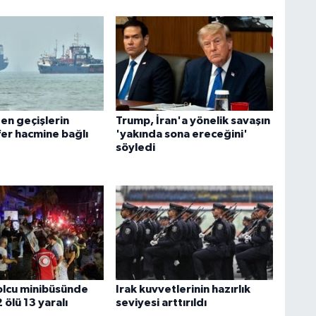
n geçişlerin
Trump, İran'a yönelik savaşın
fer hacmine bağlı
'yakında sona ereceğini'
söyledi
lcu minibüsünde
Irak kuvvetlerinin hazırlık
 ölü 13 yaralı
seviyesi arttırıldı