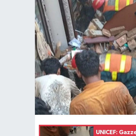
Yaşam
Anali̇z
Bi̇li̇m & Teknoloji̇
Dünya
Eği̇ti̇m
UNICEF: Gazze