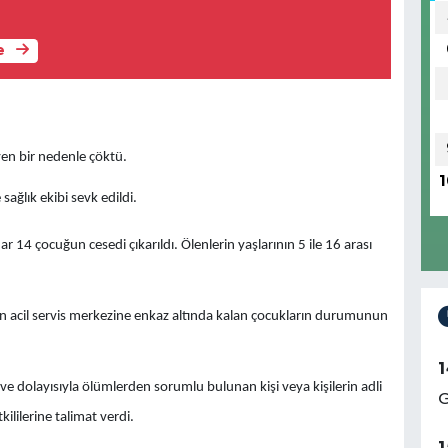
e
en bir nedenle çöktü.
1
ğlık ekibi sevk edildi.
 14 çocuğun cesedi çıkarıldı. Ölenlerin yaşlarının 5 ile 16 arası
n acil servis merkezine enkaz altında kalan çocukların durumunun
1
olayısıyla ölümlerden sorumlu bulunan kişi veya kişilerin adli
G
ililerine talimat verdi.
1