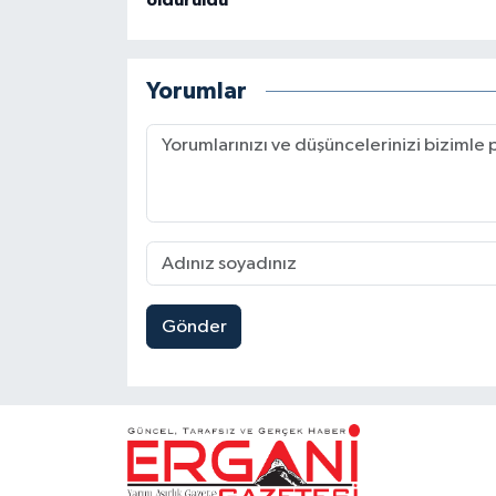
öldürüldü
Yorumlar
Gönder