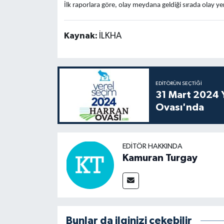
İlk raporlara göre, olay meydana geldiği sırada olay y
Kaynak:
İLKHA
EDITÖRÜN SEÇTIĞI
31 Mart 2024 Y
Ovası'nda
EDITÖR HAKKINDA
Kamuran Turgay
Bunlar da ilginizi çekebilir