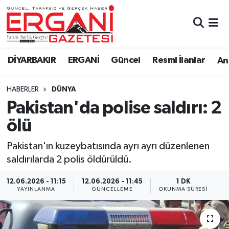
DİYARBAKIR
BİSMİL
Ergani Nöbetçi Eczaneler
DİYARBAKIR
ERGANİ
Güncel
Resmi İlanlar
Ana
BAĞLAR
ERGANİ
Ergani Hava Durumu
HABERLER
DÜNYA
Güncel
Ergani Trafik Yoğunluk Haritası
Pakistan'da polise saldırı: 2
Eği̇ti̇m
Süper Lig Puan Durumu ve Fikstür
ölü
Resmi İlanlar
Tüm Manşetler
Pakistan'ın kuzeybatısında ayrı ayrı düzenlenen
saldırılarda 2 polis öldürüldü.
Sağlık
Son Dakika Haberleri
12.06.2026 - 11:15
12.06.2026 - 11:45
1 DK
YAYINLANMA
GÜNCELLEME
OKUNMA SÜRESI
Si̇yaset
Haber Arşivi
Spor