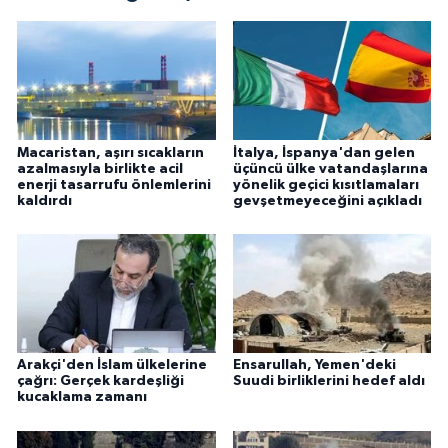
Macaristan, aşırı sıcakların
İtalya, İspanya'dan gelen
azalmasıyla birlikte acil
üçüncü ülke vatandaşlarına
enerji tasarrufu önlemlerini
yönelik geçici kısıtlamaları
kaldırdı
gevşetmeyeceğini açıkladı
Arakçi'den İslam ülkelerine
Ensarullah, Yemen'deki
çağrı: Gerçek kardeşliği
Suudi birliklerini hedef aldı
kucaklama zamanı