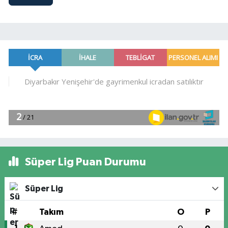
Süper Lig Puan Durumu
Süper Lig
#
Takım
O
P