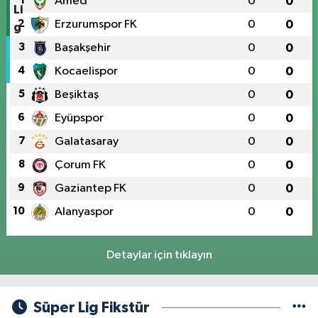
1
Amed
0
0
2
Erzurumspor FK
0
0
3
Başakşehir
0
0
4
Kocaelispor
0
0
5
Beşiktaş
0
0
6
Eyüpspor
0
0
7
Galatasaray
0
0
8
Çorum FK
0
0
9
Gaziantep FK
0
0
10
Alanyaspor
0
0
Detaylar için tıklayın
Süper Lig Fikstür