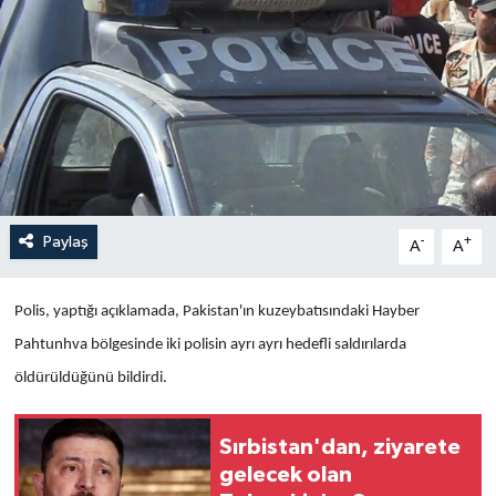
Yaşam
Anali̇z
Bi̇li̇m & Teknoloji̇
Dünya
Paylaş
-
+
A
A
Eği̇ti̇m
Polis, yaptığı açıklamada, Pakistan'ın kuzeybatısındaki Hayber
Pahtunhva bölgesinde iki polisin ayrı ayrı hedefli saldırılarda
öldürüldüğünü bildirdi.
Sırbistan'dan, ziyarete
gelecek olan