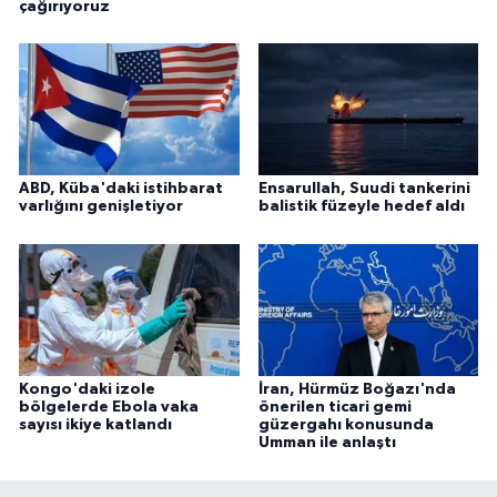
çağırıyoruz
ABD, Küba'daki istihbarat
Ensarullah, Suudi tankerini
varlığını genişletiyor
balistik füzeyle hedef aldı
Kongo'daki izole
İran, Hürmüz Boğazı'nda
bölgelerde Ebola vaka
önerilen ticari gemi
sayısı ikiye katlandı
güzergahı konusunda
Umman ile anlaştı