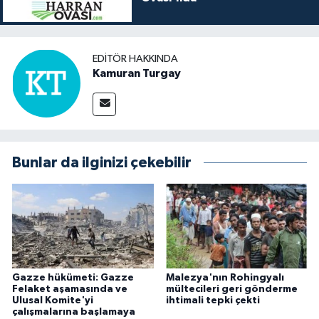
EDITÖR HAKKINDA
Kamuran Turgay
Bunlar da ilginizi çekebilir
Gazze hükümeti: Gazze
Malezya'nın Rohingyalı
Felaket aşamasında ve
mültecileri geri gönderme
Ulusal Komite'yi
ihtimali tepki çekti
çalışmalarına başlamaya