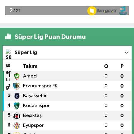
Süper Lig Puan Durumu
Süper Lig
#
Takım
O
P
1
Amed
0
0
2
Erzurumspor FK
0
0
3
Başakşehir
0
0
4
Kocaelispor
0
0
5
Beşiktaş
0
0
6
Eyüpspor
0
0