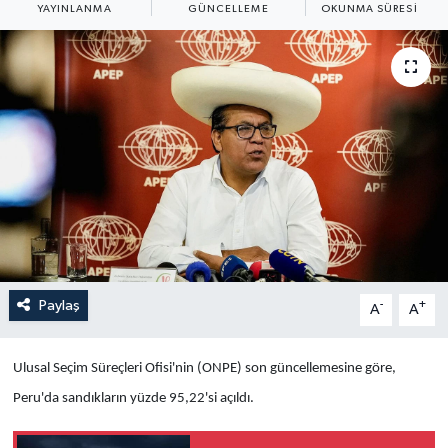
YAYINLANMA
GÜNCELLEME
OKUNMA SÜRESI
Yaşam
Anali̇z
Bi̇li̇m & Teknoloji̇
Dünya
Eği̇ti̇m
Paylaş
-
+
A
A
Ulusal Seçim Süreçleri Ofisi'nin (ONPE) son güncellemesine göre,
Peru'da sandıkların yüzde 95,22'si açıldı.