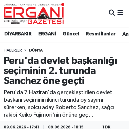
DİYARBAKIR
BİSMİL
Ergani Nöbetçi Eczaneler
DİYARBAKIR
ERGANİ
Güncel
Resmi İlanlar
Ana
BAĞLAR
ERGANİ
Ergani Hava Durumu
HABERLER
DÜNYA
Güncel
Ergani Trafik Yoğunluk Haritası
Peru'da devlet başkanlığı
Eği̇ti̇m
Süper Lig Puan Durumu ve Fikstür
seçiminin 2. turunda
Sanchez öne geçti
Resmi İlanlar
Tüm Manşetler
Peru'da 7 Haziran'da gerçekleştirilen devlet
Sağlık
Son Dakika Haberleri
başkanı seçiminin ikinci turunda oy sayımı
sürerken, solcu aday Roberto Sanchez, sağcı
Si̇yaset
Haber Arşivi
rakibi Keiko Fujimori'nin önüne geçti.
Spor
09.06.2026 - 17:41
09.06.2026 - 18:15
1 DK