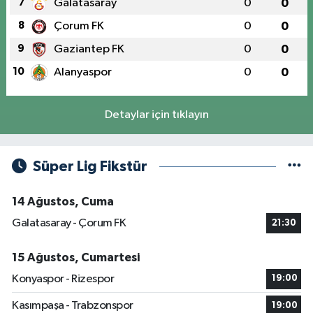
7
Galatasaray
0
0
8
Çorum FK
0
0
9
Gaziantep FK
0
0
10
Alanyaspor
0
0
Detaylar için tıklayın
Süper Lig Fikstür
14 Ağustos, Cuma
Galatasaray - Çorum FK
21:30
15 Ağustos, Cumartesi
Konyaspor - Rizespor
19:00
Kasımpaşa - Trabzonspor
19:00