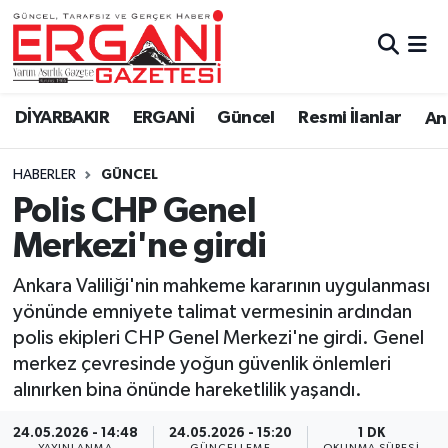
DİYARBAKIR
BİSMİL
Ergani Nöbetçi Eczaneler
DİYARBAKIR
ERGANİ
Güncel
Resmi İlanlar
Ana
BAĞLAR
ERGANİ
Ergani Hava Durumu
HABERLER
GÜNCEL
Güncel
Ergani Trafik Yoğunluk Haritası
Polis CHP Genel
Eği̇ti̇m
Süper Lig Puan Durumu ve Fikstür
Merkezi'ne girdi
Resmi İlanlar
Tüm Manşetler
Ankara Valiliği'nin mahkeme kararının uygulanması
yönünde emniyete talimat vermesinin ardından
Sağlık
Son Dakika Haberleri
polis ekipleri CHP Genel Merkezi'ne girdi. Genel
merkez çevresinde yoğun güvenlik önlemleri
Si̇yaset
Haber Arşivi
alınırken bina önünde hareketlilik yaşandı.
Spor
24.05.2026 - 14:48
24.05.2026 - 15:20
1 DK
YAYINLANMA
GÜNCELLEME
OKUNMA SÜRESI