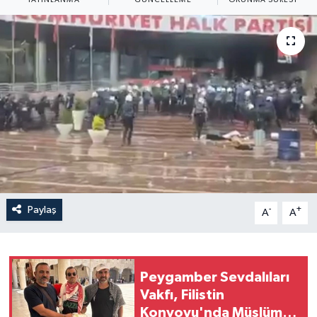
Yaşam
Anali̇z
Bi̇li̇m & Teknoloji̇
Dünya
Eği̇ti̇m
Paylaş
-
+
A
A
Peygamber Sevdalıları
Vakfı, Filistin
Konvoyu'nda Müslüman