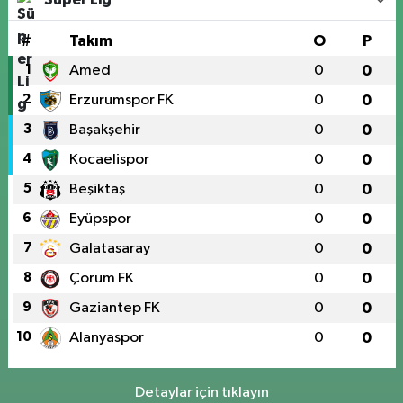
#
Takım
O
P
1
Amed
0
0
2
Erzurumspor FK
0
0
3
Başakşehir
0
0
4
Kocaelispor
0
0
5
Beşiktaş
0
0
6
Eyüpspor
0
0
7
Galatasaray
0
0
8
Çorum FK
0
0
9
Gaziantep FK
0
0
10
Alanyaspor
0
0
Detaylar için tıklayın