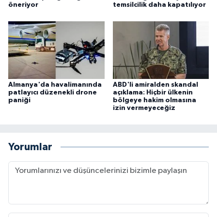
öneriyor
temsilcilik daha kapatılıyor
Almanya'da havalimanında
ABD'li amiralden skandal
patlayıcı düzenekli drone
açıklama: Hiçbir ülkenin
paniği
bölgeye hakim olmasına
izin vermeyeceğiz
Yorumlar