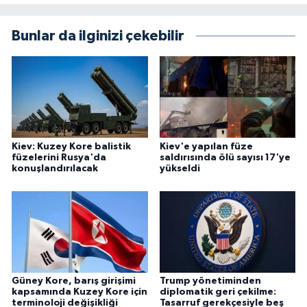
Bunlar da ilginizi çekebilir
Kiev: Kuzey Kore balistik
Kiev'e yapılan füze
füzelerini Rusya'da
saldırısında ölü sayısı 17'ye
konuşlandırılacak
yükseldi
Güney Kore, barış girişimi
Trump yönetiminden
kapsamında Kuzey Kore için
diplomatik geri çekilme:
terminoloji değişikliği
Tasarruf gerekçesiyle beş