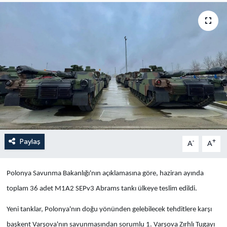
Yaşam
Anali̇z
Bi̇li̇m & Teknoloji̇
Dünya
Eği̇ti̇m
Paylaş
-
+
A
A
Polonya Savunma Bakanlığı'nın açıklamasına göre, haziran ayında
toplam 36 adet M1A2 SEPv3 Abrams tankı ülkeye teslim edildi.
Yeni tanklar, Polonya'nın doğu yönünden gelebilecek tehditlere karşı
başkent Varşova'nın savunmasından sorumlu 1. Varşova Zırhlı Tugayı