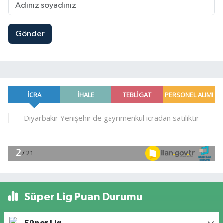
Gönder
Süper Lig Puan Durumu
Süper Lig