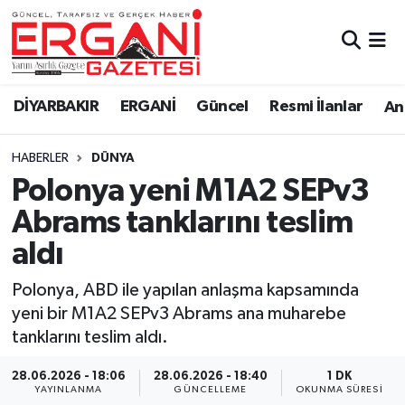
DİYARBAKIR
BİSMİL
Ergani Nöbetçi Eczaneler
DİYARBAKIR
ERGANİ
Güncel
Resmi İlanlar
Ana
BAĞLAR
ERGANİ
Ergani Hava Durumu
HABERLER
DÜNYA
Güncel
Ergani Trafik Yoğunluk Haritası
Polonya yeni M1A2 SEPv3
Eği̇ti̇m
Süper Lig Puan Durumu ve Fikstür
Abrams tanklarını teslim
aldı
Resmi İlanlar
Tüm Manşetler
Polonya, ABD ile yapılan anlaşma kapsamında
Sağlık
Son Dakika Haberleri
yeni bir M1A2 SEPv3 Abrams ana muharebe
tanklarını teslim aldı.
Si̇yaset
Haber Arşivi
28.06.2026 - 18:06
28.06.2026 - 18:40
1 DK
Spor
YAYINLANMA
GÜNCELLEME
OKUNMA SÜRESI