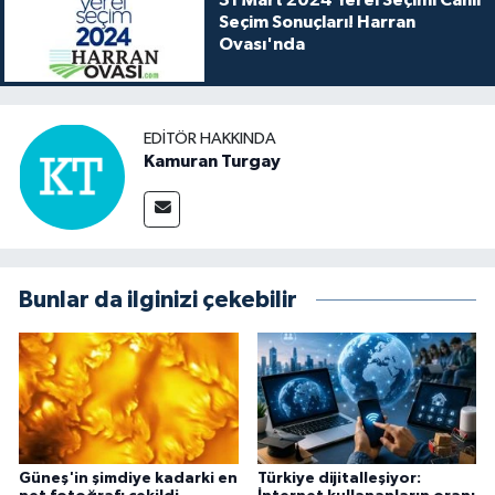
Seçim Sonuçları! Harran
Ovası'nda
EDITÖR HAKKINDA
Kamuran Turgay
Bunlar da ilginizi çekebilir
Güneş'in şimdiye kadarki en
Türkiye dijitalleşiyor: