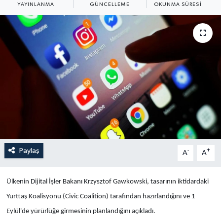
YAYINLANMA
GÜNCELLEME
OKUNMA SÜRESI
Yaşam
Anali̇z
Bi̇li̇m & Teknoloji̇
Dünya
Eği̇ti̇m
Paylaş
-
+
A
A
Ülkenin Dijital İşler Bakanı Krzysztof Gawkowski, tasarının iktidardaki
Yurttaş Koalisyonu (Civic Coalition) tarafından hazırlandığını ve 1
Eylül'de yürürlüğe girmesinin planlandığını açıkladı.