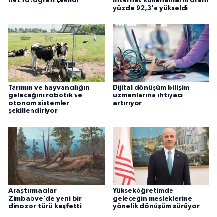
net fotoğrafı çekildi
İnternet kullananların oranı
yüzde 92,3'e yükseldi
Tarımın ve hayvancılığın
Dijital dönüşüm bilişim
geleceğini robotik ve
uzmanlarına ihtiyacı
otonom sistemler
artırıyor
şekillendiriyor
Araştırmacılar
Yükseköğretimde
Zimbabve'de yeni bir
geleceğin mesleklerine
dinozor türü keşfetti
yönelik dönüşüm sürüyor