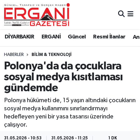
DİYARBAKIR
BİSMİL
Ergani Nöbetçi Eczaneler
DİYARBAKIR
ERGANİ
Güncel
Resmi İlanlar
Ana
BAĞLAR
ERGANİ
Ergani Hava Durumu
HABERLER
BİLİM & TEKNOLOJİ
Güncel
Ergani Trafik Yoğunluk Haritası
Polonya'da da çocuklara
Eği̇ti̇m
Süper Lig Puan Durumu ve Fikstür
sosyal medya kısıtlaması
gündemde
Resmi İlanlar
Tüm Manşetler
Polonya hükümeti de, 15 yaşın altındaki çocukların
Sağlık
Son Dakika Haberleri
sosyal medya kullanımını sınırlandırmayı
hedefleyen yeni bir yasa tasarısı üzerinde
Si̇yaset
Haber Arşivi
çalışıyor.
Spor
31.05.2026 - 10:53
31.05.2026 - 11:25
1 DK