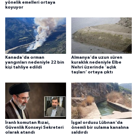
yönelik emelleri ortaya
koyuyor
Kanada'da orman
Almanya'da uzun süren
yangınları nedeniyle 22 bin
kuraklık nedeniyle Elbe
kişi tahliye edildi
Nehri üzerinde 'açlık
taşları' ortaya çıktı
İranlı komutan Rızai,
İşgal ordusu Lübnan'da
Güvenlik Konseyi Sekreteri
önemli bir sulama kanalına
olarak atandı
saldırdı