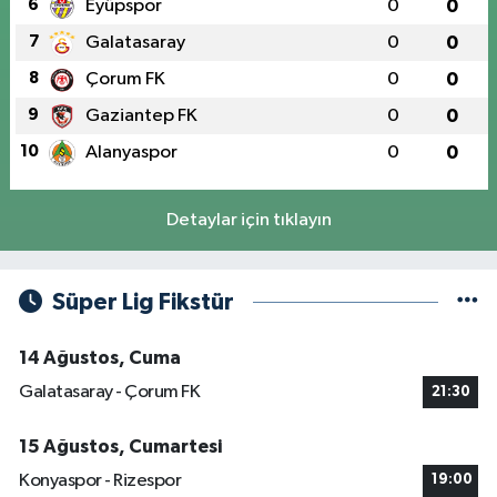
6
Eyüpspor
0
0
7
Galatasaray
0
0
8
Çorum FK
0
0
9
Gaziantep FK
0
0
10
Alanyaspor
0
0
Detaylar için tıklayın
Süper Lig Fikstür
14 Ağustos, Cuma
Galatasaray - Çorum FK
21:30
15 Ağustos, Cumartesi
Konyaspor - Rizespor
19:00