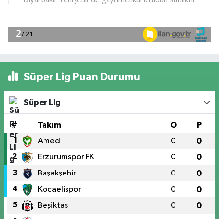
Süper Lig Puan Durumu
Süper Lig
#
Takım
O
P
1
Amed
0
0
2
Erzurumspor FK
0
0
3
Başakşehir
0
0
4
Kocaelispor
0
0
5
Beşiktaş
0
0