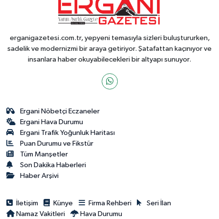
erganigazetesi.com.tr, yepyeni temasıyla sizleri buluştururken,
sadelik ve modernizmi bir araya getiriyor. Şatafattan kaçınıyor ve
insanlara haber okuyabilecekleri bir altyapı sunuyor.
Ergani Nöbetçi Eczaneler
Ergani Hava Durumu
Ergani Trafik Yoğunluk Haritası
Puan Durumu ve Fikstür
Tüm Manşetler
Son Dakika Haberleri
Haber Arşivi
İletişim
Künye
Firma Rehberi
Seri İlan
Namaz Vakitleri
Hava Durumu