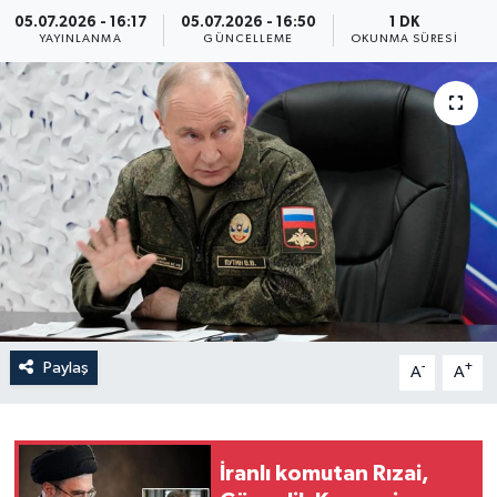
05.07.2026 - 16:17
05.07.2026 - 16:50
1 DK
Yaşam
YAYINLANMA
GÜNCELLEME
OKUNMA SÜRESI
Anali̇z
Bi̇li̇m & Teknoloji̇
Dünya
Eği̇ti̇m
Paylaş
-
+
A
A
İranlı komutan Rızai,