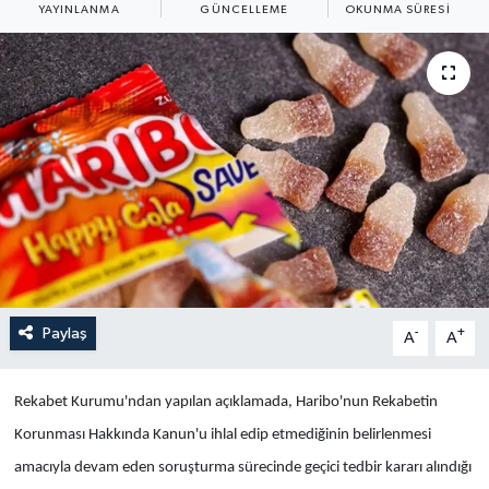
YAYINLANMA
GÜNCELLEME
OKUNMA SÜRESI
Yaşam
Anali̇z
Bi̇li̇m & Teknoloji̇
Dünya
Eği̇ti̇m
Paylaş
-
+
A
A
Rekabet Kurumu'ndan yapılan açıklamada, Haribo'nun Rekabetin
Korunması Hakkında Kanun'u ihlal edip etmediğinin belirlenmesi
amacıyla devam eden soruşturma sürecinde geçici tedbir kararı alındığı