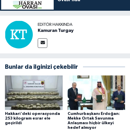
EDITÖR HAKKINDA
Kamuran Turgay
Bunlar da ilginizi çekebilir
Hakkari'deki operasyonda
Cumhurbaşkanı Erdoğan:
253 kilogram esrar ele
Mekke Ortak Savunma
geçirildi
Anlaşması hiçbir ülkeyi
hedef almıyor