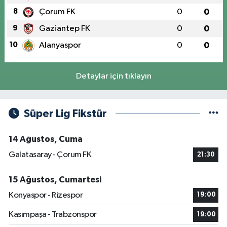
8
Çorum FK
0
0
9
Gaziantep FK
0
0
10
Alanyaspor
0
0
Detaylar için tıklayın
Süper Lig Fikstür
14 Ağustos, Cuma
Galatasaray - Çorum FK
21:30
15 Ağustos, Cumartesi
Konyaspor - Rizespor
19:00
Kasımpaşa - Trabzonspor
19:00