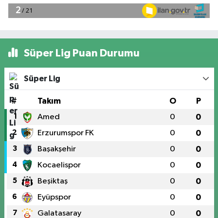
Süper Lig Puan Durumu
Süper Lig
#
Takım
O
P
1
Amed
0
0
2
Erzurumspor FK
0
0
3
Başakşehir
0
0
4
Kocaelispor
0
0
5
Beşiktaş
0
0
6
Eyüpspor
0
0
7
Galatasaray
0
0