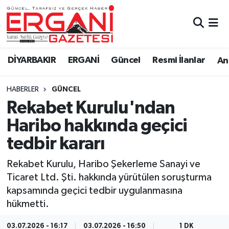
DİYARBAKIR
BİSMİL
Ergani Nöbetçi Eczaneler
DİYARBAKIR
ERGANİ
Güncel
Resmi İlanlar
Ana
BAĞLAR
ERGANİ
Ergani Hava Durumu
HABERLER
GÜNCEL
Güncel
Ergani Trafik Yoğunluk Haritası
Rekabet Kurulu'ndan
Eği̇ti̇m
Süper Lig Puan Durumu ve Fikstür
Haribo hakkında geçici
tedbir kararı
Resmi İlanlar
Tüm Manşetler
Rekabet Kurulu, Haribo Şekerleme Sanayi ve
Sağlık
Son Dakika Haberleri
Ticaret Ltd. Şti. hakkında yürütülen soruşturma
kapsamında geçici tedbir uygulanmasına
Si̇yaset
Haber Arşivi
hükmetti.
Spor
03.07.2026 - 16:17
03.07.2026 - 16:50
1 DK