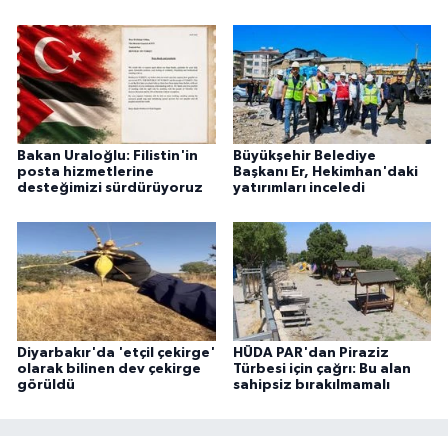
Bakan Uraloğlu: Filistin'in
Büyükşehir Belediye
posta hizmetlerine
Başkanı Er, Hekimhan'daki
desteğimizi sürdürüyoruz
yatırımları inceledi
Diyarbakır'da 'etçil çekirge'
HÜDA PAR'dan Piraziz
olarak bilinen dev çekirge
Türbesi için çağrı: Bu alan
görüldü
sahipsiz bırakılmamalı