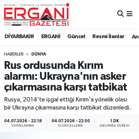
DİYARBAKIR
BİSMİL
Ergani Nöbetçi Eczaneler
DİYARBAKIR
ERGANİ
Güncel
Resmi İlanlar
Ana
BAĞLAR
ERGANİ
Ergani Hava Durumu
HABERLER
DÜNYA
Güncel
Ergani Trafik Yoğunluk Haritası
Rus ordusunda Kırım
Eği̇ti̇m
Süper Lig Puan Durumu ve Fikstür
alarmı: Ukrayna'nın asker
çıkarmasına karşı tatbikat
Resmi İlanlar
Tüm Manşetler
Rusya, 2014'te işgal ettiği Kırım'a yönelik olası
Sağlık
Son Dakika Haberleri
bir Ukrayna çıkarmasına karşı tatbikat düzenledi.
Si̇yaset
Haber Arşivi
04.07.2026 - 22:18
04.07.2026 - 22:50
1 DK
YAYINLANMA
GÜNCELLEME
OKUNMA SÜRESI
Spor