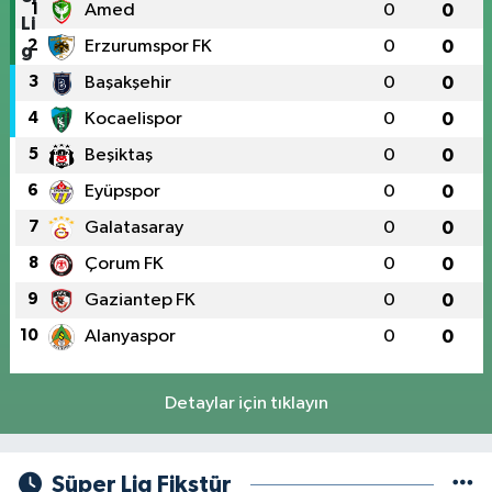
1
Amed
0
0
2
Erzurumspor FK
0
0
3
Başakşehir
0
0
4
Kocaelispor
0
0
5
Beşiktaş
0
0
6
Eyüpspor
0
0
7
Galatasaray
0
0
8
Çorum FK
0
0
9
Gaziantep FK
0
0
10
Alanyaspor
0
0
Detaylar için tıklayın
Süper Lig Fikstür