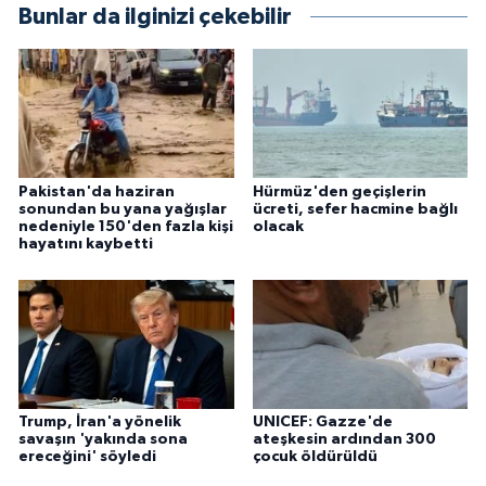
Bunlar da ilginizi çekebilir
Pakistan'da haziran
Hürmüz'den geçişlerin
sonundan bu yana yağışlar
ücreti, sefer hacmine bağlı
nedeniyle 150'den fazla kişi
olacak
hayatını kaybetti
Trump, İran'a yönelik
UNICEF: Gazze'de
savaşın 'yakında sona
ateşkesin ardından 300
ereceğini' söyledi
çocuk öldürüldü