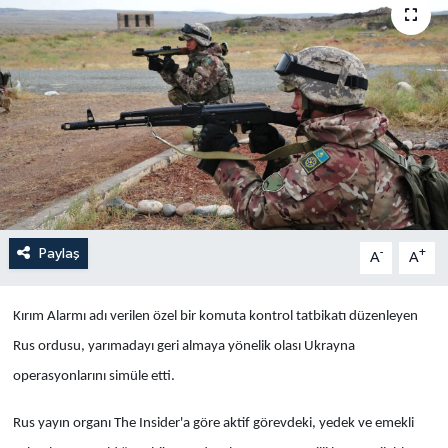
Yaşam
Anali̇z
Bi̇li̇m & Teknoloji̇
Dünya
Eği̇ti̇m
Paylaş
-
+
A
A
Kırım Alarmı adı verilen özel bir komuta kontrol tatbikatı düzenleyen
Rus ordusu, yarımadayı geri almaya yönelik olası Ukrayna
operasyonlarını simüle etti.
Rus yayın organı The Insider'a göre aktif görevdeki, yedek ve emekli