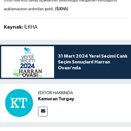
Üssü'nde Rus savaş uçaklarının bulunduğu hangarları vurduğunu
açıklamasının ardından geldi.
(İLKHA)
Kaynak:
İLKHA
31 Mart 2024 Yerel Seçimi Canlı
Seçim Sonuçları! Harran
Ovası'nda
EDITÖR HAKKINDA
Kamuran Turgay