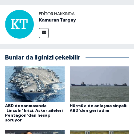
EDITÖR HAKKINDA
Kamuran Turgay
Bunlar da ilginizi çekebilir
ABD donanmasında
Hürmüz'de anlaşma sinyali:
'Lincoln' krizi: Asker aileleri
ABD'den geri adım
Pentagon'dan hesap
soruyor