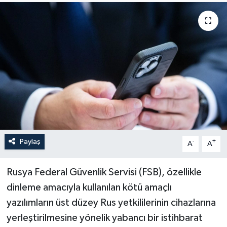
Yaşam
Anali̇z
Bi̇li̇m & Teknoloji̇
Dünya
Eği̇ti̇m
Paylaş
-
+
A
A
Rusya Federal Güvenlik Servisi (FSB), özellikle
dinleme amacıyla kullanılan kötü amaçlı
yazılımların üst düzey Rus yetkililerinin cihazlarına
yerleştirilmesine yönelik yabancı bir istihbarat