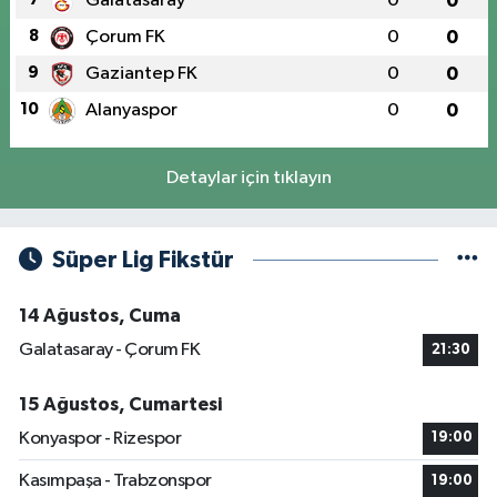
Galatasaray
0
0
8
Çorum FK
0
0
9
Gaziantep FK
0
0
10
Alanyaspor
0
0
Detaylar için tıklayın
Süper Lig Fikstür
14 Ağustos, Cuma
Galatasaray - Çorum FK
21:30
15 Ağustos, Cumartesi
Konyaspor - Rizespor
19:00
Kasımpaşa - Trabzonspor
19:00