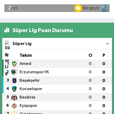
Süper Lig Puan Durumu
Süper Lig
#
Takım
O
P
1
Amed
0
0
2
Erzurumspor FK
0
0
3
Başakşehir
0
0
4
Kocaelispor
0
0
5
Beşiktaş
0
0
6
Eyüpspor
0
0
7