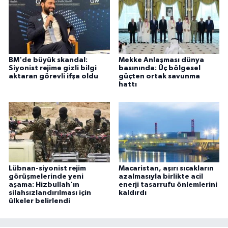
BM'de büyük skandal:
Mekke Anlaşması dünya
Siyonist rejime gizli bilgi
basınında: Üç bölgesel
aktaran görevli ifşa oldu
güçten ortak savunma
hattı
Lübnan-siyonist rejim
Macaristan, aşırı sıcakların
görüşmelerinde yeni
azalmasıyla birlikte acil
aşama: Hizbullah'ın
enerji tasarrufu önlemlerini
silahsızlandırılması için
kaldırdı
ülkeler belirlendi