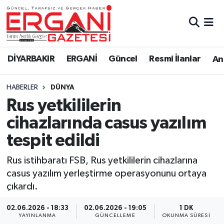
DİYARBAKIR
BİSMİL
Ergani Nöbetçi Eczaneler
DİYARBAKIR
ERGANİ
Güncel
Resmi İlanlar
Ana
BAĞLAR
ERGANİ
Ergani Hava Durumu
HABERLER
DÜNYA
Güncel
Ergani Trafik Yoğunluk Haritası
Rus yetkililerin
Eği̇ti̇m
Süper Lig Puan Durumu ve Fikstür
cihazlarında casus yazılım
tespit edildi
Resmi İlanlar
Tüm Manşetler
Rus istihbaratı FSB, Rus yetkililerin cihazlarına
Sağlık
Son Dakika Haberleri
casus yazılım yerleştirme operasyonunu ortaya
çıkardı.
Si̇yaset
Haber Arşivi
02.06.2026 - 18:33
02.06.2026 - 19:05
1 DK
Spor
YAYINLANMA
GÜNCELLEME
OKUNMA SÜRESI