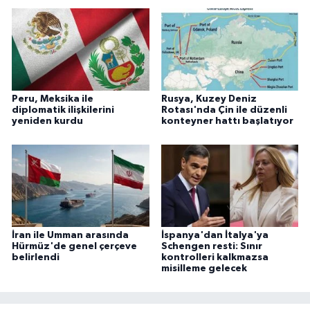
Peru, Meksika ile
Rusya, Kuzey Deniz
diplomatik ilişkilerini
Rotası'nda Çin ile düzenli
yeniden kurdu
konteyner hattı başlatıyor
İran ile Umman arasında
İspanya'dan İtalya'ya
Hürmüz'de genel çerçeve
Schengen resti: Sınır
belirlendi
kontrolleri kalkmazsa
misilleme gelecek