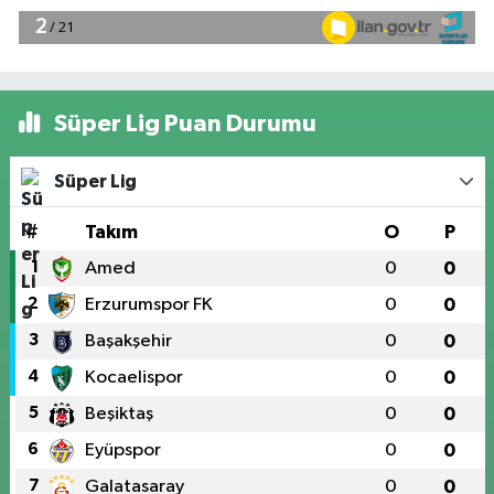
Süper Lig Puan Durumu
Süper Lig
#
Takım
O
P
1
Amed
0
0
2
Erzurumspor FK
0
0
3
Başakşehir
0
0
4
Kocaelispor
0
0
5
Beşiktaş
0
0
6
Eyüpspor
0
0
7
Galatasaray
0
0