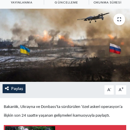
YAYINLANMA
GÜNCELLEME
OKUNMA SÜRESI
Yaşam
Anali̇z
Bi̇li̇m & Teknoloji̇
Dünya
Eği̇ti̇m
Paylaş
-
+
A
A
Bakanlık, Ukrayna ve Donbass'ta sürdürülen 'özel askeri operasyon'a
ilişkin son 24 saatte yaşanan gelişmeleri kamuoyuyla paylaştı.