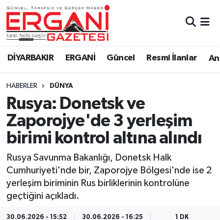
DİYARBAKIR
BİSMİL
Ergani Nöbetçi Eczaneler
DİYARBAKIR
ERGANİ
Güncel
Resmi İlanlar
Ana
BAĞLAR
ERGANİ
Ergani Hava Durumu
HABERLER
DÜNYA
Güncel
Ergani Trafik Yoğunluk Haritası
Rusya: Donetsk ve
Eği̇ti̇m
Süper Lig Puan Durumu ve Fikstür
Zaporojye'de 3 yerleşim
birimi kontrol altına alındı
Resmi İlanlar
Tüm Manşetler
Rusya Savunma Bakanlığı, Donetsk Halk
Sağlık
Son Dakika Haberleri
Cumhuriyeti'nde bir, Zaporojye Bölgesi'nde ise 2
yerleşim biriminin Rus birliklerinin kontrolüne
Si̇yaset
Haber Arşivi
geçtiğini açıkladı.
Spor
30.06.2026 - 15:52
30.06.2026 - 16:25
1 DK