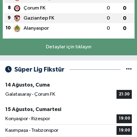
8
Çorum FK
0
0
9
Gaziantep FK
0
0
10
Alanyaspor
0
0
Detaylar için tıklayın
Süper Lig Fikstür
14 Ağustos, Cuma
Galatasaray - Çorum FK
21:30
15 Ağustos, Cumartesi
Konyaspor - Rizespor
19:00
Kasımpaşa - Trabzonspor
19:00