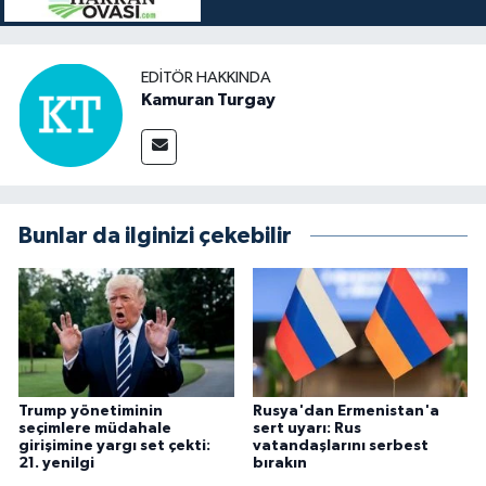
EDITÖR HAKKINDA
Kamuran Turgay
Bunlar da ilginizi çekebilir
Trump yönetiminin
Rusya'dan Ermenistan'a
seçimlere müdahale
sert uyarı: Rus
girişimine yargı set çekti:
vatandaşlarını serbest
21. yenilgi
bırakın