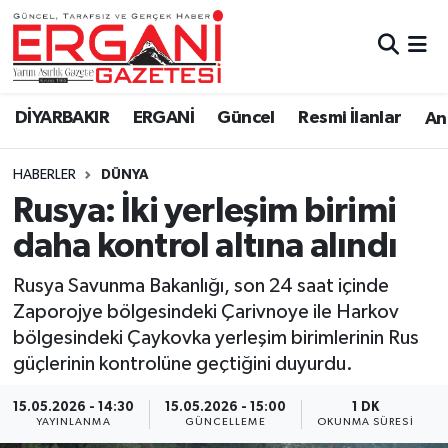
DİYARBAKIR
BİSMİL
Ergani Nöbetçi Eczaneler
DİYARBAKIR
ERGANİ
Güncel
Resmi İlanlar
Ana
BAĞLAR
ERGANİ
Ergani Hava Durumu
HABERLER
DÜNYA
Güncel
Ergani Trafik Yoğunluk Haritası
Rusya: İki yerleşim birimi
Eği̇ti̇m
Süper Lig Puan Durumu ve Fikstür
daha kontrol altına alındı
Resmi İlanlar
Tüm Manşetler
Rusya Savunma Bakanlığı, son 24 saat içinde
Zaporojye bölgesindeki Çarivnoye ile Harkov
Sağlık
Son Dakika Haberleri
bölgesindeki Çaykovka yerleşim birimlerinin Rus
güçlerinin kontrolüne geçtiğini duyurdu.
Si̇yaset
Haber Arşivi
15.05.2026 - 14:30
15.05.2026 - 15:00
1 DK
YAYINLANMA
GÜNCELLEME
OKUNMA SÜRESI
Spor