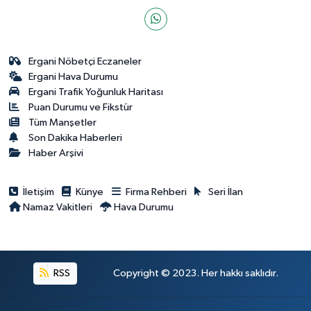
Ergani Nöbetçi Eczaneler
Ergani Hava Durumu
Ergani Trafik Yoğunluk Haritası
Puan Durumu ve Fikstür
Tüm Manşetler
Son Dakika Haberleri
Haber Arşivi
İletişim
Künye
Firma Rehberi
Seri İlan
Namaz Vakitleri
Hava Durumu
RSS
Copyright © 2023. Her hakkı saklıdır.