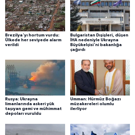
Brezilya'yı hortum vurdu:
Bulgaristan Dışişleri, düşen
Ülkede her seviyede alarm
İHA nedeniyle Ukrayna
verildi
Büyükelçisi'ni bakanlığa
çağırdı
Rusya: Ukrayna
Umman: Hürmüz Boğazı
limanlarında askeri yük
müzakereleri olumlu
taşıyan gemi ve mühimmat
ilerliyor
depoları vuruldu