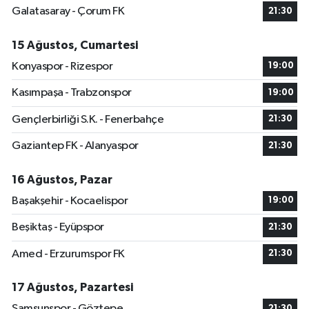
Galatasaray - Çorum FK
21:30
15 Ağustos, Cumartesi
Konyaspor - Rizespor
19:00
Kasımpaşa - Trabzonspor
19:00
Gençlerbirliği S.K. - Fenerbahçe
21:30
Gaziantep FK - Alanyaspor
21:30
16 Ağustos, Pazar
Başakşehir - Kocaelispor
19:00
Beşiktaş - Eyüpspor
21:30
Amed - Erzurumspor FK
21:30
17 Ağustos, Pazartesi
Samsunspor - Göztepe
21:30