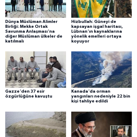
Dünya Müslüman Alimler
Hizbullah: Güneyi de
Birliği: Mekke Ortak
kapsayan işgal haritası,
Savunma Anlaşması'na
Lübnan'ın kaynaklarına
diğer Müslüman ülkeler de
yönelik emelleri ortaya
katılmalı
koyuyor
Gazze'den 37 esir
Kanada'da orman
özgürlüğüne kavuştu
yangınları nedeniyle 22 bin
kişi tahliye edildi