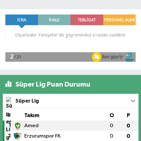
Süper Lig Puan Durumu
Süper Lig
#
Takım
O
P
1
Amed
0
0
2
Erzurumspor FK
0
0