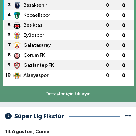
3
Başakşehir
0
0
4
Kocaelispor
0
0
5
Beşiktaş
0
0
6
Eyüpspor
0
0
7
Galatasaray
0
0
8
Çorum FK
0
0
9
Gaziantep FK
0
0
10
Alanyaspor
0
0
Detaylar için tıklayın
Süper Lig Fikstür
14 Ağustos, Cuma