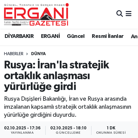
DİYARBAKIR
BİSMİL
Ergani Nöbetçi Eczaneler
DİYARBAKIR
ERGANİ
Güncel
Resmi İlanlar
Ana
BAĞLAR
ERGANİ
Ergani Hava Durumu
HABERLER
DÜNYA
Güncel
Ergani Trafik Yoğunluk Haritası
Rusya: İran'la stratejik
Eği̇ti̇m
Süper Lig Puan Durumu ve Fikstür
ortaklık anlaşması
yürürlüğe girdi
Resmi İlanlar
Tüm Manşetler
Rusya Dışişleri Bakanlığı, İran ve Rusya arasında
Sağlık
Son Dakika Haberleri
imzalanan kapsamlı stratejik ortaklık anlaşmasının
yürürlüğe girdiğini duyurdu.
Si̇yaset
Haber Arşivi
02.10.2025 - 17:36
02.10.2025 - 18:10
1 DK
Spor
YAYINLANMA
GÜNCELLEME
OKUNMA SÜRESI