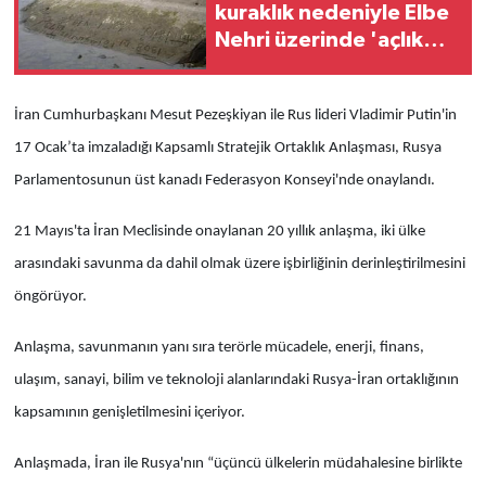
kuraklık nedeniyle Elbe
Nehri üzerinde 'açlık
taşları' ortaya çıktı
İran Cumhurbaşkanı Mesut Pezeşkiyan ile Rus lideri Vladimir Putin'in
17 Ocak’ta imzaladığı Kapsamlı Stratejik Ortaklık Anlaşması, Rusya
Parlamentosunun üst kanadı Federasyon Konseyi'nde onaylandı.
21 Mayıs'ta İran Meclisinde onaylanan 20 yıllık anlaşma, iki ülke
arasındaki savunma da dahil olmak üzere işbirliğinin derinleştirilmesini
öngörüyor.
Anlaşma, savunmanın yanı sıra terörle mücadele, enerji, finans,
ulaşım, sanayi, bilim ve teknoloji alanlarındaki Rusya-İran ortaklığının
kapsamının genişletilmesini içeriyor.
Anlaşmada, İran ile Rusya'nın “üçüncü ülkelerin müdahalesine birlikte