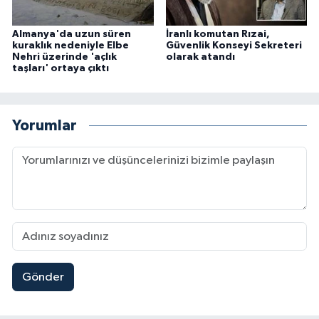
Almanya'da uzun süren
İranlı komutan Rızai,
kuraklık nedeniyle Elbe
Güvenlik Konseyi Sekreteri
Nehri üzerinde 'açlık
olarak atandı
taşları' ortaya çıktı
Yorumlar
Gönder