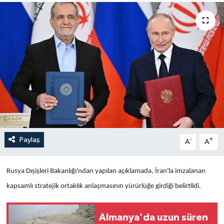
Yaşam
Anali̇z
Bi̇li̇m & Teknoloji̇
Dünya
Eği̇ti̇m
Paylaş
-
+
A
A
Rusya Dışişleri Bakanlığı'ndan yapılan açıklamada, İran'la imzalanan
kapsamlı stratejik ortaklık anlaşmasının yürürlüğe girdiği belirtildi.
Almanya'da uzun süren