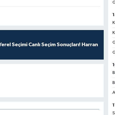
G
1
K
K
G
erel Seçimi Canlı Seçim Sonuçları! Harran
G
1
B
B
A
1
S