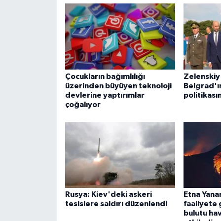
Çocukların bağımlılığı
Zelenskiy
üzerinden büyüyen teknoloji
Belgrad'ı
devlerine yaptırımlar
politikası
çoğalıyor
Rusya: Kiev'deki askeri
Etna Yana
tesislere saldırı düzenlendi
faaliyete 
bulutu ha