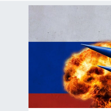
Yaşam
Anali̇z
Bi̇li̇m & Teknoloji̇
Dünya
Eği̇ti̇m