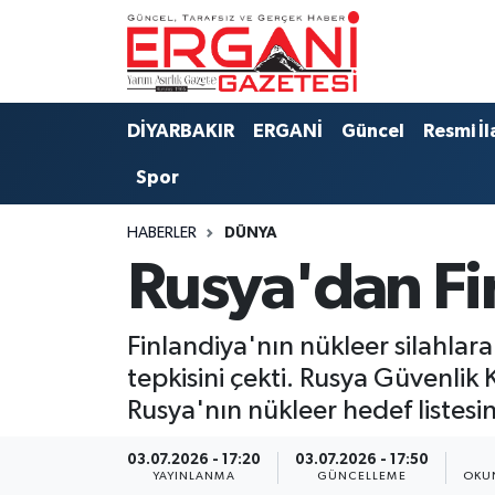
DİYARBAKIR
BİSMİL
Ergani Nöbetçi Eczaneler
DİYARBAKIR
ERGANİ
Güncel
Resmi İl
BAĞLAR
ERGANİ
Ergani Hava Durumu
Spor
Güncel
Ergani Trafik Yoğunluk Haritası
HABERLER
DÜNYA
Eği̇ti̇m
Süper Lig Puan Durumu ve Fikstür
Rusya'dan Fi
Resmi İlanlar
Tüm Manşetler
Finlandiya'nın nükleer silahlar
Sağlık
Son Dakika Haberleri
tepkisini çekti. Rusya Güvenlik
Rusya'nın nükleer hedef listesind
Si̇yaset
Haber Arşivi
03.07.2026 - 17:20
03.07.2026 - 17:50
Spor
YAYINLANMA
GÜNCELLEME
OKU