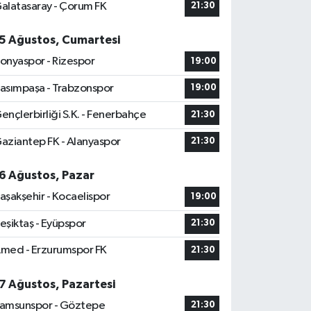
alatasaray - Çorum FK
21:30
5 Ağustos, Cumartesi
onyaspor - Rizespor
19:00
asımpaşa - Trabzonspor
19:00
ençlerbirliği S.K. - Fenerbahçe
21:30
aziantep FK - Alanyaspor
21:30
6 Ağustos, Pazar
aşakşehir - Kocaelispor
19:00
eşiktaş - Eyüpspor
21:30
med - Erzurumspor FK
21:30
7 Ağustos, Pazartesi
amsunspor - Göztepe
21:30