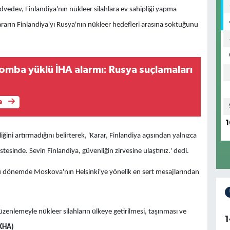
edev, Finlandiya'nın nükleer silahlara ev sahipliği yapma
rarın Finlandiya'yı Rusya'nın nükleer hedefleri arasına soktuğunu
mba yüklü İHA alarmı: Rusya suçlamaları
e
1
ğini artırmadığını belirterek,
'Karar, Finlandiya açısından yalnızca
istesinde. Sevin Finlandiya, güvenliğin zirvesine ulaştınız.' dedi.
ü dönemde Moskova'nın Helsinki'ye yönelik en sert mesajlarından
zenlemeyle nükleer silahların ülkeye getirilmesi, taşınması ve
1
KHA)