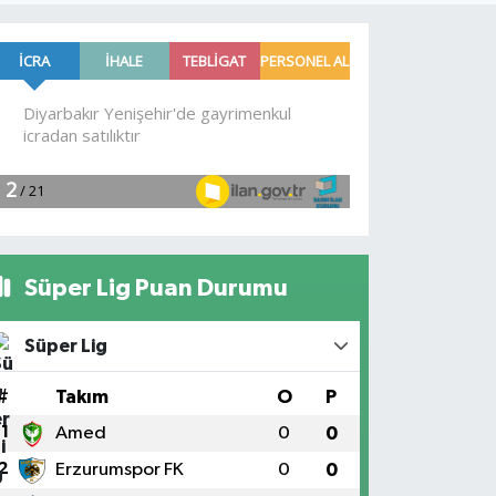
Süper Lig Puan Durumu
Süper Lig
#
Takım
O
P
1
Amed
0
0
2
Erzurumspor FK
0
0