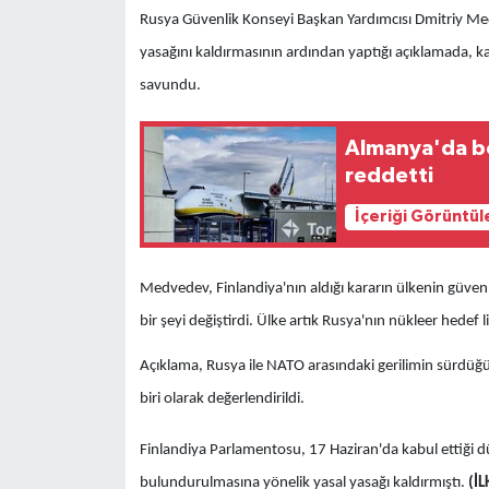
Rusya Güvenlik Konseyi Başkan Yardımcısı Dmitriy Medv
yasağını kaldırmasının ardından yaptığı açıklamada, ka
savundu.
Almanya'da bo
reddetti
İçeriği Görüntül
Medvedev, Finlandiya'nın aldığı kararın ülkenin güvenli
bir şeyi değiştirdi. Ülke artık Rusya'nın nükleer hedef l
Açıklama, Rusya ile NATO arasındaki gerilimin sürdüğ
biri olarak değerlendirildi.
Finlandiya Parlamentosu, 17 Haziran'da kabul ettiği dü
bulundurulmasına yönelik yasal yasağı kaldırmıştı.
(İL