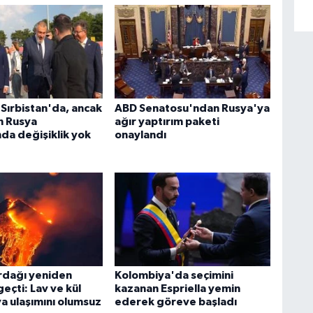
 Sırbistan'da, ancak
ABD Senatosu'ndan Rusya'ya
n Rusya
ağır yaptırım paketi
nda değişiklik yok
onaylandı
rdağı yeniden
Kolombiya'da seçimini
geçti: Lav ve kül
kazanan Espriella yemin
va ulaşımını olumsuz
ederek göreve başladı