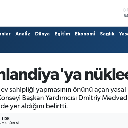
B
6
D
4
E
anlar
Anali̇z
Dünya
Eği̇ti̇m
Ekonomi̇
Sağlık
Yaş
5
ST
64
G
6
Bİ
nlandiya'ya nüklee
13
a ev sahipliği yapmasının önünü açan yasal 
 Konseyi Başkan Yardımcısı Dmitriy Medvede
e yer aldığını belirtti.
1 DK
NMA SÜRESI