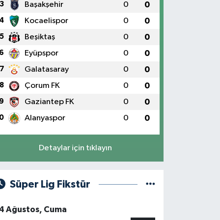
3
Başakşehir
0
0
4
Kocaelispor
0
0
5
Beşiktaş
0
0
6
Eyüpspor
0
0
7
Galatasaray
0
0
8
Çorum FK
0
0
9
Gaziantep FK
0
0
0
Alanyaspor
0
0
Detaylar için tıklayın
Süper Lig Fikstür
4 Ağustos, Cuma