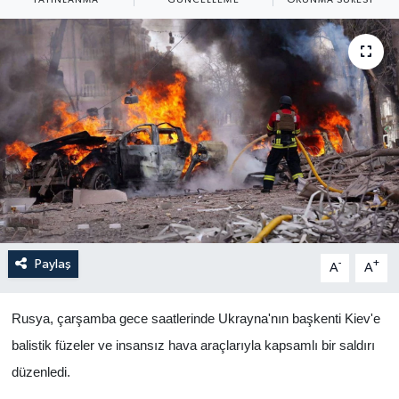
Yaşam
Anali̇z
Bi̇li̇m & Teknoloji̇
Dünya
Eği̇ti̇m
Paylaş
-
+
A
A
Rusya, çarşamba gece saatlerinde Ukrayna'nın başkenti Kiev'e
balistik füzeler ve insansız hava araçlarıyla kapsamlı bir saldırı
düzenledi.