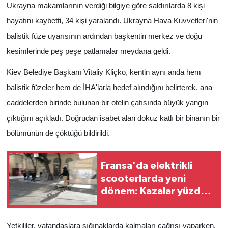
Ukrayna makamlarının verdiği bilgiye göre saldırılarda 8 kişi
hayatını kaybetti, 34 kişi yaralandı. Ukrayna Hava Kuvvetleri'nin
balistik füze uyarısının ardından başkentin merkez ve doğu
kesimlerinde peş peşe patlamalar meydana geldi.
Kiev Belediye Başkanı Vitaliy Kliçko, kentin aynı anda hem
balistik füzeler hem de İHA'larla hedef alındığını belirterek, ana
caddelerden birinde bulunan bir otelin çatısında büyük yangın
çıktığını açıkladı. Doğrudan isabet alan dokuz katlı bir binanın bir
bölümünün de çöktüğü bildirildi.
Fransa'da elektrikli
scooterlarda yeni
dönem: Kazalar yüzde
33 artınca hükümet
harekete geçti
Yetkililer, vatandaşlara sığınaklarda kalmaları çağrısı yaparken,