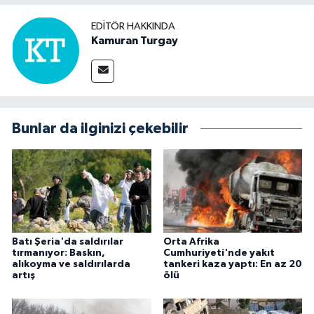
EDITÖR HAKKINDA
Kamuran Turgay
Bunlar da ilginizi çekebilir
Batı Şeria'da saldırılar
Orta Afrika
tırmanıyor: Baskın,
Cumhuriyeti'nde yakıt
alıkoyma ve saldırılarda
tankeri kaza yaptı: En az 20
artış
ölü