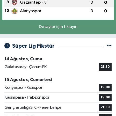
9
Gaziantep FK
0
0
10
Alanyaspor
0
0
Detaylar için tıklayın
Süper Lig Fikstür
14 Ağustos, Cuma
Galatasaray - Çorum FK
21:30
15 Ağustos, Cumartesi
Konyaspor - Rizespor
19:00
Kasımpaşa - Trabzonspor
19:00
Gençlerbirliği S.K. - Fenerbahçe
21:30