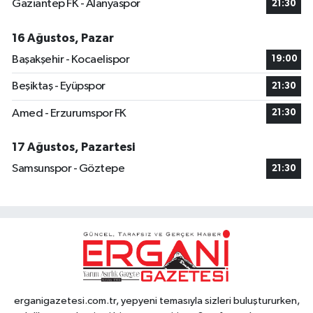
Gaziantep FK - Alanyaspor
21:30
16 Ağustos, Pazar
Başakşehir - Kocaelispor
19:00
Beşiktaş - Eyüpspor
21:30
Amed - Erzurumspor FK
21:30
17 Ağustos, Pazartesi
Samsunspor - Göztepe
21:30
erganigazetesi.com.tr, yepyeni temasıyla sizleri buluştururken,