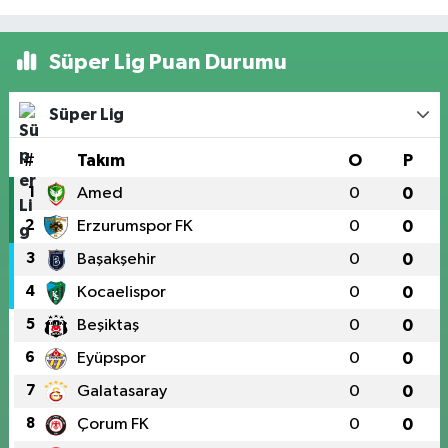
Süper Lig Puan Durumu
Süper Lig
#
Takım
O
P
1
Amed
0
0
2
Erzurumspor FK
0
0
3
Başakşehir
0
0
4
Kocaelispor
0
0
5
Beşiktaş
0
0
6
Eyüpspor
0
0
7
Galatasaray
0
0
8
Çorum FK
0
0