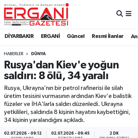
DİYARBAKIR
BİSMİL
Ergani Nöbetçi Eczaneler
DİYARBAKIR
ERGANİ
Güncel
Resmi İlanlar
Ana
BAĞLAR
ERGANİ
Ergani Hava Durumu
HABERLER
DÜNYA
Güncel
Ergani Trafik Yoğunluk Haritası
Rusya'dan Kiev'e yoğun
Eği̇ti̇m
Süper Lig Puan Durumu ve Fikstür
saldırı: 8 ölü, 34 yaralı
Resmi İlanlar
Tüm Manşetler
Rusya, Ukrayna'nın bir petrol rafinerisi ile silah
üretim tesisini vurmasının ardından Kiev'e balistik
Sağlık
Son Dakika Haberleri
füzeler ve İHA'larla saldırı düzenledi. Ukrayna
yetkilileri, saldırıda 8 kişinin hayatını kaybettiğini,
Si̇yaset
Haber Arşivi
34 kişinin yaralandığını açıkladı.
Spor
02.07.2026 - 09:12
02.07.2026 - 09:45
2 DK
YAYINLANMA
GÜNCELLEME
OKUNMA SÜRESI