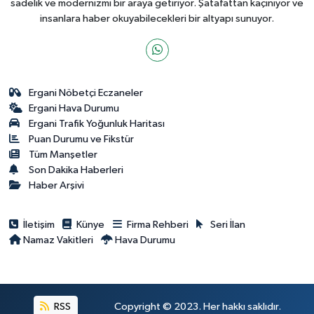
sadelik ve modernizmi bir araya getiriyor. Şatafattan kaçınıyor ve
insanlara haber okuyabilecekleri bir altyapı sunuyor.
Ergani Nöbetçi Eczaneler
Ergani Hava Durumu
Ergani Trafik Yoğunluk Haritası
Puan Durumu ve Fikstür
Tüm Manşetler
Son Dakika Haberleri
Haber Arşivi
İletişim
Künye
Firma Rehberi
Seri İlan
Namaz Vakitleri
Hava Durumu
RSS
Copyright © 2023. Her hakkı saklıdır.