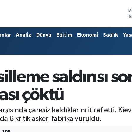
B
6
D
4
E
anlar
Anali̇z
Dünya
Eği̇ti̇m
Ekonomi̇
Sağlık
Yaş
5
S
6
G
6
B
illeme saldırısı so
1
sı çöktü
rşısında çaresiz kaldıklarını itiraf etti. Kiev 
a 6 kritik askeri fabrika vuruldu.
1 DK