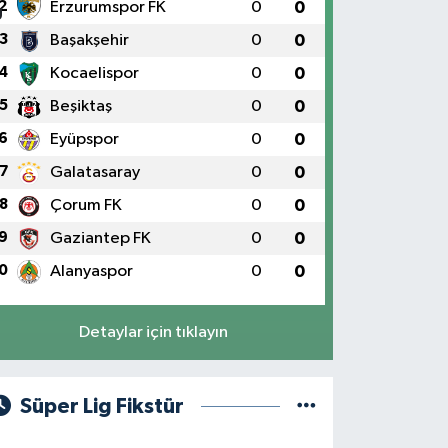
2
Erzurumspor FK
0
0
3
Başakşehir
0
0
4
Kocaelispor
0
0
5
Beşiktaş
0
0
6
Eyüpspor
0
0
7
Galatasaray
0
0
8
Çorum FK
0
0
9
Gaziantep FK
0
0
0
Alanyaspor
0
0
Detaylar için tıklayın
Süper Lig Fikstür