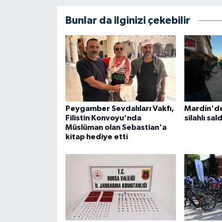
Bunlar da ilginizi çekebilir
Peygamber Sevdalıları Vakfı,
Mardin'de 
Filistin Konvoyu'nda
silahlı sal
Müslüman olan Sebastian'a
kitap hediye etti