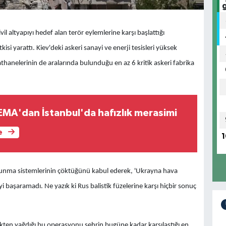
vil altyapıyı hedef alan terör eylemlerine karşı başlattığı
 yarattı. Kiev'deki askeri sanayi ve enerji tesisleri yüksek
lathanelerinin de aralarında bulunduğu en az 6 kritik askeri fabrika
MA'dan İstanbul'da hafızlık merasimi
e
1
savunma sistemlerinin çöktüğünü kabul ederek, 'Ukrayna hava
 başaramadı. Ne yazık ki Rus balistik füzelerine karşı hiçbir sonuç
gökten yağdığı bu operasyonu şehrin bugüne kadar karşılaştığı en