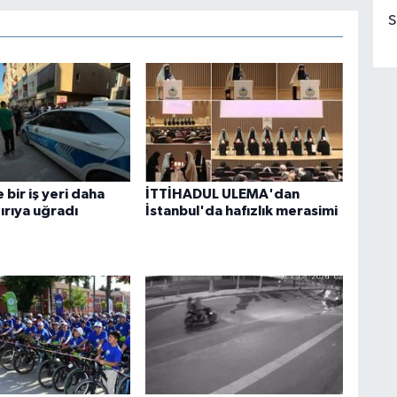
S
bir iş yeri daha
İTTİHADUL ULEMA'dan
dırıya uğradı
İstanbul'da hafızlık merasimi