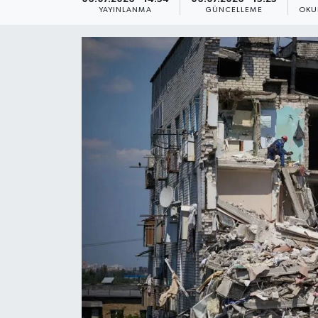
YAYINLANMA
GÜNCELLEME
OKU
Yaşam
Anali̇z
Bi̇li̇m & Teknoloji̇
Dünya
Eği̇ti̇m