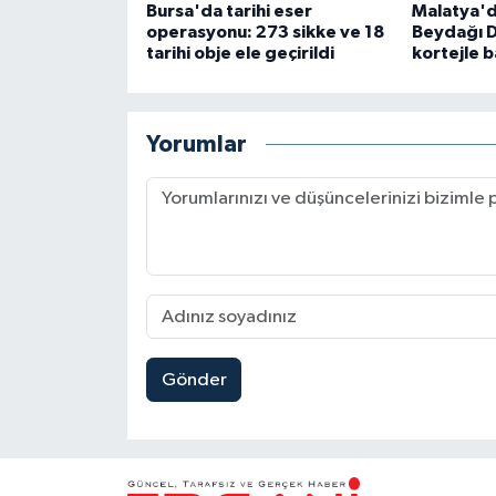
Bursa'da tarihi eser
Malatya'd
operasyonu: 273 sikke ve 18
Beydağı Da
tarihi obje ele geçirildi
kortejle b
Yorumlar
Gönder