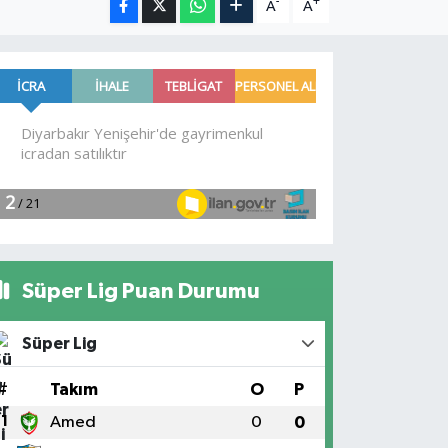
-
+
A
A
Süper Lig Puan Durumu
Süper Lig
#
Takım
O
P
1
Amed
0
0