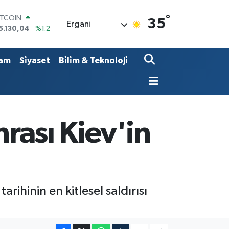
°
ITCOIN
35
Ergani
5.130,04
%1.2
OLAR
7,7106
%0.17
URO
am
Si̇yaset
Bi̇li̇m & Teknoloji̇
5,1652
%0.27
TERLİN
4,4046
%0.35
RAM ALTIN
648.99
%2.59
İST100
nrası Kiev'in
3.773
%-19
tarihinin en kitlesel saldırısı