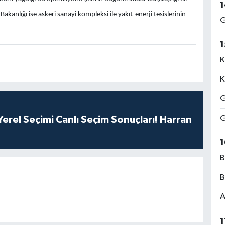
1
kanlığı ise askeri sanayi kompleksi ile yakıt-enerji tesislerinin
G
1
K
K
G
G
erel Seçimi Canlı Seçim Sonuçları! Harran
1
B
B
A
1