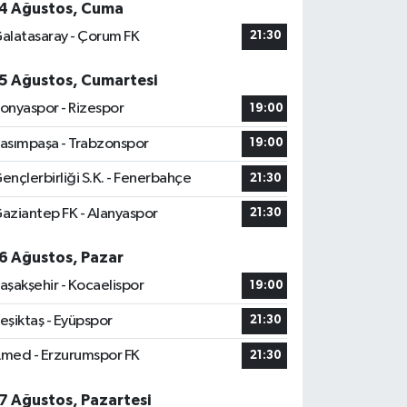
4 Ağustos, Cuma
alatasaray - Çorum FK
21:30
5 Ağustos, Cumartesi
onyaspor - Rizespor
19:00
asımpaşa - Trabzonspor
19:00
ençlerbirliği S.K. - Fenerbahçe
21:30
aziantep FK - Alanyaspor
21:30
6 Ağustos, Pazar
aşakşehir - Kocaelispor
19:00
eşiktaş - Eyüpspor
21:30
med - Erzurumspor FK
21:30
7 Ağustos, Pazartesi