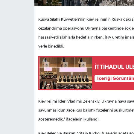
Rusya Silahlı Kuvvetleri'nin Kiev rejiminin Rusya'daki si
cezalandırma operasyonu Ukrayna başkentinde şok etkisi
hassasiyetli silahlarla hedef alınırken, İHA üretim ima
yerle bir edildi.
İTTİHADUL ULE
İçeriği Görüntül
Kiev rejimi lideri Vladimir Zelenskiy, Ukrayna hava 
savunması dün gece Rus balistik füzelerini püskürtmeyi
gösteremedik.' ifadelerini kullandı.
Kiev Belediye Başkanı Vitaliy Kliçko, füzelerin adeta 