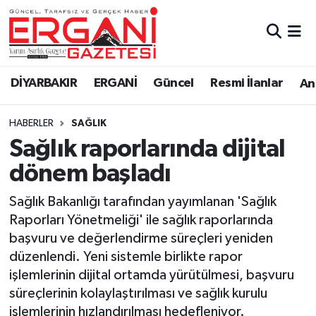
DİYARBAKIR
BİSMİL
Ergani Nöbetçi Eczaneler
DİYARBAKIR
ERGANİ
Güncel
Resmi İlanlar
Ana
BAĞLAR
ERGANİ
Ergani Hava Durumu
HABERLER
SAĞLIK
Güncel
Ergani Trafik Yoğunluk Haritası
Sağlık raporlarında dijital
Eği̇ti̇m
Süper Lig Puan Durumu ve Fikstür
dönem başladı
Resmi İlanlar
Tüm Manşetler
Sağlık Bakanlığı tarafından yayımlanan 'Sağlık
Raporları Yönetmeliği' ile sağlık raporlarında
Sağlık
Son Dakika Haberleri
başvuru ve değerlendirme süreçleri yeniden
düzenlendi. Yeni sistemle birlikte rapor
Si̇yaset
Haber Arşivi
işlemlerinin dijital ortamda yürütülmesi, başvuru
süreçlerinin kolaylaştırılması ve sağlık kurulu
Spor
işlemlerinin hızlandırılması hedefleniyor.