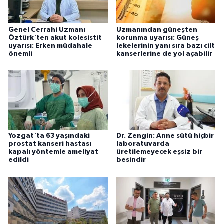
Genel Cerrahi Uzmanı
Uzmanından güneşten
Öztürk'ten akut kolesistit
korunma uyarısı: Güneş
uyarısı: Erken müdahale
lekelerinin yanı sıra bazı cilt
önemli
kanserlerine de yol açabilir
Yozgat'ta 63 yaşındaki
Dr. Zengin: Anne sütü hiçbir
prostat kanseri hastası
laboratuvarda
kapalı yöntemle ameliyat
üretilemeyecek eşsiz bir
edildi
besindir