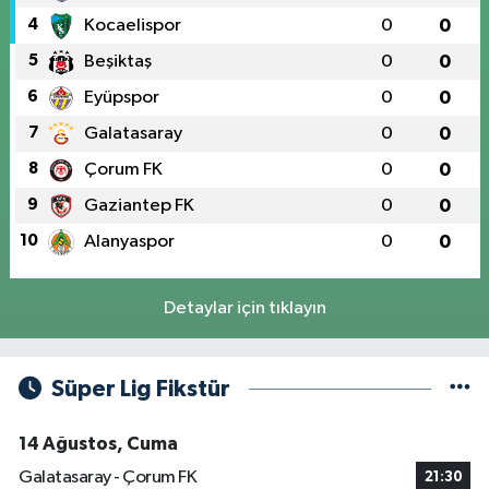
4
Kocaelispor
0
0
5
Beşiktaş
0
0
6
Eyüpspor
0
0
7
Galatasaray
0
0
8
Çorum FK
0
0
9
Gaziantep FK
0
0
10
Alanyaspor
0
0
Detaylar için tıklayın
Süper Lig Fikstür
14 Ağustos, Cuma
Galatasaray - Çorum FK
21:30