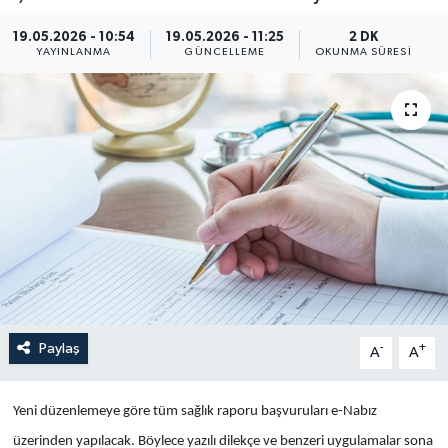
Yaşam
19.05.2026 - 10:54
19.05.2026 - 11:25
2 DK
YAYINLANMA
GÜNCELLEME
OKUNMA SÜRESI
Anali̇z
Bi̇li̇m & Teknoloji̇
Dünya
Eği̇ti̇m
Paylaş
-
+
A
A
Yeni düzenlemeye göre tüm sağlık raporu başvuruları e-Nabız
üzerinden yapılacak. Böylece yazılı dilekçe ve benzeri uygulamalar sona