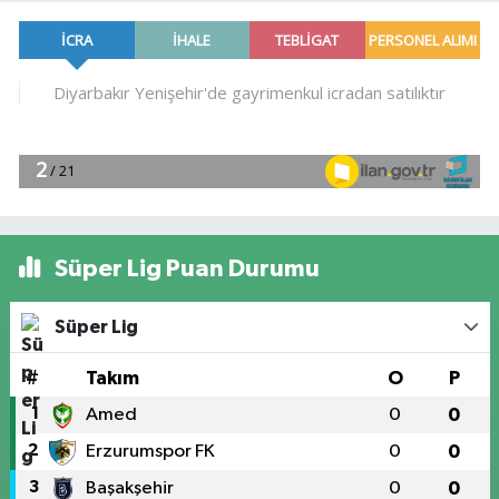
Süper Lig Puan Durumu
Süper Lig
#
Takım
O
P
1
Amed
0
0
2
Erzurumspor FK
0
0
3
Başakşehir
0
0