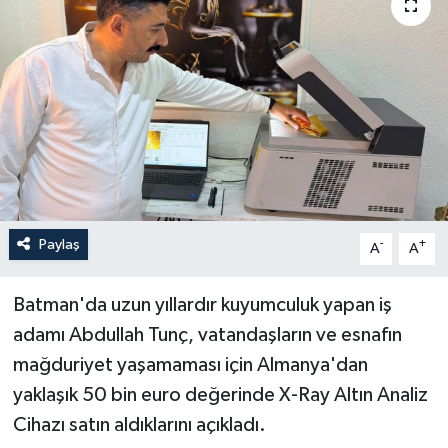
Yaşam
Anali̇z
Bi̇li̇m & Teknoloji̇
Dünya
Eği̇ti̇m
Paylaş
-
+
A
A
Batman'da uzun yıllardır kuyumculuk yapan iş
adamı Abdullah Tunç, vatandaşların ve esnafın
mağduriyet yaşamaması için Almanya'dan
yaklaşık 50 bin euro değerinde X-Ray Altın Analiz
Cihazı satın aldıklarını açıkladı.