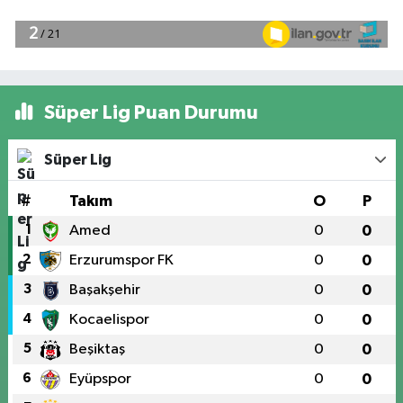
Süper Lig Puan Durumu
Süper Lig
#
Takım
O
P
1
Amed
0
0
2
Erzurumspor FK
0
0
3
Başakşehir
0
0
4
Kocaelispor
0
0
5
Beşiktaş
0
0
6
Eyüpspor
0
0