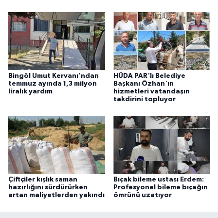
Bingöl Umut Kervanı'ndan
HÜDA PAR'lı Belediye
temmuz ayında 1,3 milyon
Başkanı Özhan'ın
liralık yardım
hizmetleri vatandaşın
takdirini topluyor
Çiftçiler kışlık saman
Bıçak bileme ustası Erdem:
hazırlığını sürdürürken
Profesyonel bileme bıçağın
artan maliyetlerden yakındı
ömrünü uzatıyor