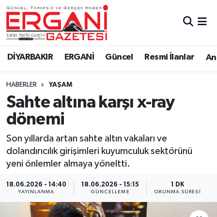
DİYARBAKIR
BİSMİL
Ergani Nöbetçi Eczaneler
DİYARBAKIR
ERGANİ
Güncel
Resmi İlanlar
Ana
BAĞLAR
ERGANİ
Ergani Hava Durumu
HABERLER
YAŞAM
Güncel
Ergani Trafik Yoğunluk Haritası
Sahte altına karşı x-ray
Eği̇ti̇m
Süper Lig Puan Durumu ve Fikstür
dönemi
Resmi İlanlar
Tüm Manşetler
Son yıllarda artan sahte altın vakaları ve
dolandırıcılık girişimleri kuyumculuk sektörünü
Sağlık
Son Dakika Haberleri
yeni önlemler almaya yöneltti.
Si̇yaset
Haber Arşivi
18.06.2026 - 14:40
18.06.2026 - 15:15
1 DK
YAYINLANMA
GÜNCELLEME
OKUNMA SÜRESI
Spor