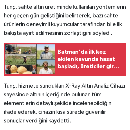
Tunç, sahte altın üretiminde kullanılan yöntemlerin
her geçen gün geliştiğini belirterek, bazı sahte
ürünlerin deneyimli kuyumcular tarafından bile ilk
bakışta ayırt edilmesinin zorlaştığını söyledi.
Batman'da ilk kez
ekilen kavunda hasat
başladı, üreticiler girdi
maliyetlerine dikkat
çekti
Tunç, hizmete sundukları X-Ray Altın Analiz Cihazı
sayesinde altının içeriğinde bulunan tüm
elementlerin detaylı şekilde incelenebildiğini
ifade ederek, cihazın kısa sürede güvenilir
sonuçlar verdiğini kaydetti.