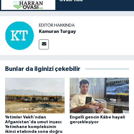
EDITÖR HAKKINDA
Kamuran Turgay
Bunlar da ilginizi çekebilir
Yetimler Vakfı'ndan
Engelli gencin Kâbe hayali
Afganistan'da umut inşası:
gerçekleşiyor
Yetimhane kompleksinin
ikinci etabında sona doğru