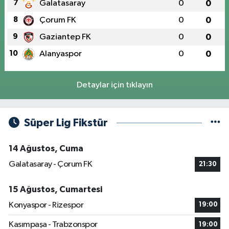
7
Galatasaray
0
0
8
Çorum FK
0
0
9
Gaziantep FK
0
0
10
Alanyaspor
0
0
Detaylar için tıklayın
Süper Lig Fikstür
14 Ağustos, Cuma
Galatasaray - Çorum FK
21:30
15 Ağustos, Cumartesi
Konyaspor - Rizespor
19:00
Kasımpaşa - Trabzonspor
19:00