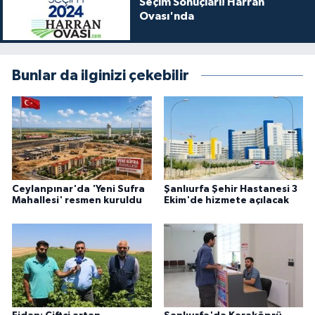
Seçim Sonuçları! Harran
Ovası'nda
Bunlar da ilginizi çekebilir
Ceylanpınar'da 'Yeni Sufra
Şanlıurfa Şehir Hastanesi 3
Mahallesi' resmen kuruldu
Ekim'de hizmete açılacak