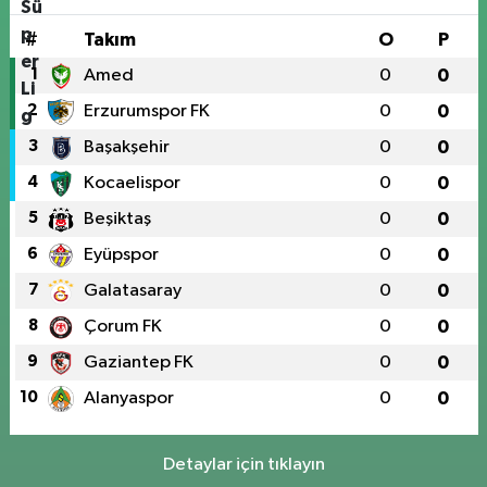
#
Takım
O
P
1
Amed
0
0
2
Erzurumspor FK
0
0
3
Başakşehir
0
0
4
Kocaelispor
0
0
5
Beşiktaş
0
0
6
Eyüpspor
0
0
7
Galatasaray
0
0
8
Çorum FK
0
0
9
Gaziantep FK
0
0
10
Alanyaspor
0
0
Detaylar için tıklayın