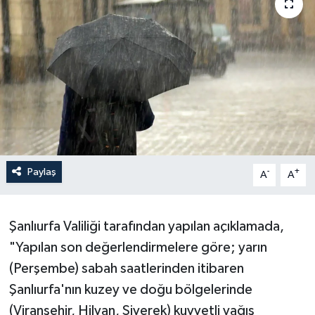
Yaşam
Anali̇z
Bi̇li̇m & Teknoloji̇
Dünya
Eği̇ti̇m
Paylaş
-
+
A
A
Şanlıurfa Valiliği tarafından yapılan açıklamada,
"Yapılan son değerlendirmelere göre; yarın
(Perşembe) sabah saatlerinden itibaren
Şanlıurfa'nın kuzey ve doğu bölgelerinde
(Viranşehir, Hilvan, Siverek) kuvvetli yağış