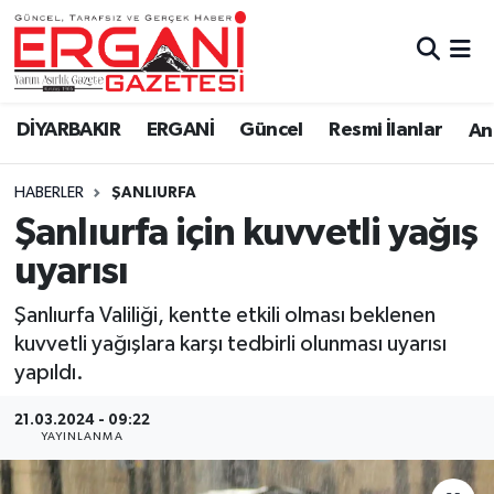
DİYARBAKIR
BİSMİL
Ergani Nöbetçi Eczaneler
DİYARBAKIR
ERGANİ
Güncel
Resmi İlanlar
Ana
BAĞLAR
ERGANİ
Ergani Hava Durumu
HABERLER
ŞANLIURFA
Güncel
Ergani Trafik Yoğunluk Haritası
Şanlıurfa için kuvvetli yağış
Eği̇ti̇m
Süper Lig Puan Durumu ve Fikstür
uyarısı
Resmi İlanlar
Tüm Manşetler
Şanlıurfa Valiliği, kentte etkili olması beklenen
kuvvetli yağışlara karşı tedbirli olunması uyarısı
Sağlık
Son Dakika Haberleri
yapıldı.
Si̇yaset
Haber Arşivi
21.03.2024 - 09:22
YAYINLANMA
Spor