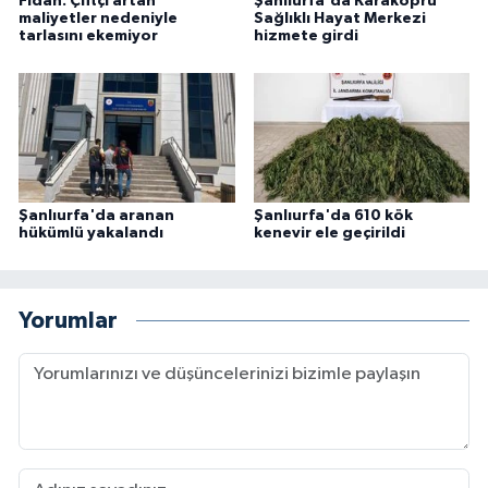
Fidan: Çiftçi artan
Şanlıurfa'da Karaköprü
maliyetler nedeniyle
Sağlıklı Hayat Merkezi
tarlasını ekemiyor
hizmete girdi
Şanlıurfa'da aranan
Şanlıurfa'da 610 kök
hükümlü yakalandı
kenevir ele geçirildi
Yorumlar