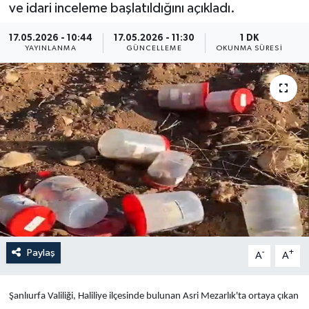
ve idari inceleme başlatıldığını açıkladı.
Yaşam
17.05.2026 - 10:44
17.05.2026 - 11:30
1 DK
YAYINLANMA
GÜNCELLEME
OKUNMA SÜRESI
Anali̇z
Bi̇li̇m & Teknoloji̇
Dünya
Eği̇ti̇m
Paylaş
-
+
A
A
Şanlıurfa Valiliği, Haliliye ilçesinde bulunan Asri Mezarlık'ta ortaya çıkan