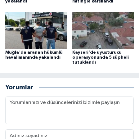
yakalandı
mitingle karşılandı
Muğla'da aranan hükümlü
Kayseri'de uyuşturucu
havalimanında yakalandı
operasyonunda 5 şüpheli
tutuklandı
Yorumlar