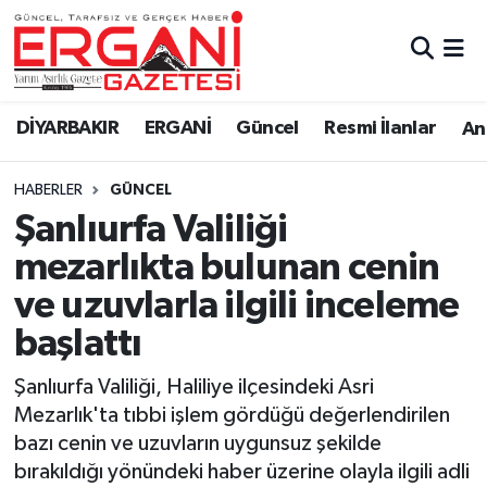
DİYARBAKIR
BİSMİL
Ergani Nöbetçi Eczaneler
DİYARBAKIR
ERGANİ
Güncel
Resmi İlanlar
Ana
BAĞLAR
ERGANİ
Ergani Hava Durumu
HABERLER
GÜNCEL
Güncel
Ergani Trafik Yoğunluk Haritası
Şanlıurfa Valiliği
Eği̇ti̇m
Süper Lig Puan Durumu ve Fikstür
mezarlıkta bulunan cenin
ve uzuvlarla ilgili inceleme
Resmi İlanlar
Tüm Manşetler
başlattı
Sağlık
Son Dakika Haberleri
Şanlıurfa Valiliği, Haliliye ilçesindeki Asri
Mezarlık'ta tıbbi işlem gördüğü değerlendirilen
Si̇yaset
Haber Arşivi
bazı cenin ve uzuvların uygunsuz şekilde
bırakıldığı yönündeki haber üzerine olayla ilgili adli
Spor