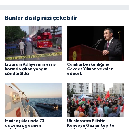
Bunlar da ilginizi çekebilir
Erzurum Adliyesinin arşiv
Cumhurbaşkanlığına
katında çıkan yangın
Cevdet Yılmaz vekalet
söndürüldü
edecek
İzmir açıklarında 73
Uluslararası Filistin
düzensiz göçmen
Konvoyu Gaziantep'te