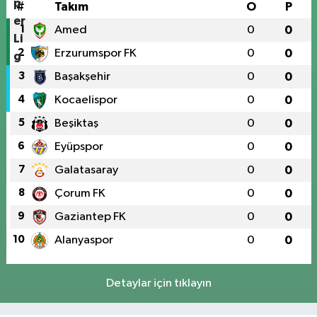
#
Takım
O
P
1
Amed
0
0
2
Erzurumspor FK
0
0
3
Başakşehir
0
0
4
Kocaelispor
0
0
5
Beşiktaş
0
0
6
Eyüpspor
0
0
7
Galatasaray
0
0
8
Çorum FK
0
0
9
Gaziantep FK
0
0
10
Alanyaspor
0
0
Detaylar için tıklayın