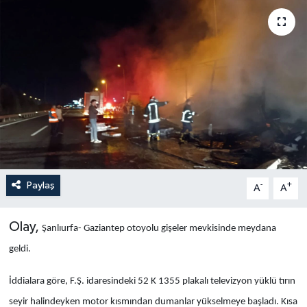
Yaşam
Anali̇z
Bi̇li̇m & Teknoloji̇
Dünya
Eği̇ti̇m
Paylaş
-
+
A
A
Olay,
Şanlıurfa- Gaziantep otoyolu gişeler mevkisinde meydana
geldi.
İddialara göre, F.Ş. idaresindeki 52 K 1355 plakalı televizyon yüklü tırın
seyir halindeyken motor kısmından dumanlar yükselmeye başladı. Kısa