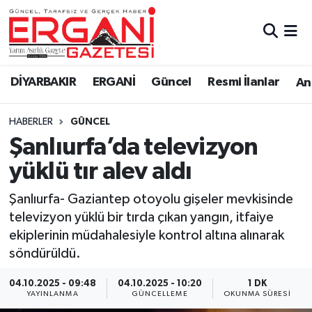
DİYARBAKIR
BİSMİL
Ergani Nöbetçi Eczaneler
DİYARBAKIR
ERGANİ
Güncel
Resmi İlanlar
Ana
BAĞLAR
ERGANİ
Ergani Hava Durumu
HABERLER
GÜNCEL
Güncel
Ergani Trafik Yoğunluk Haritası
Şanlıurfa’da televizyon
Eği̇ti̇m
Süper Lig Puan Durumu ve Fikstür
yüklü tır alev aldı
Resmi İlanlar
Tüm Manşetler
Şanlıurfa- Gaziantep otoyolu gişeler mevkisinde
televizyon yüklü bir tırda çıkan yangın, itfaiye
Sağlık
Son Dakika Haberleri
ekiplerinin müdahalesiyle kontrol altına alınarak
söndürüldü.
Si̇yaset
Haber Arşivi
04.10.2025 - 09:48
04.10.2025 - 10:20
1 DK
YAYINLANMA
GÜNCELLEME
OKUNMA SÜRESI
Spor