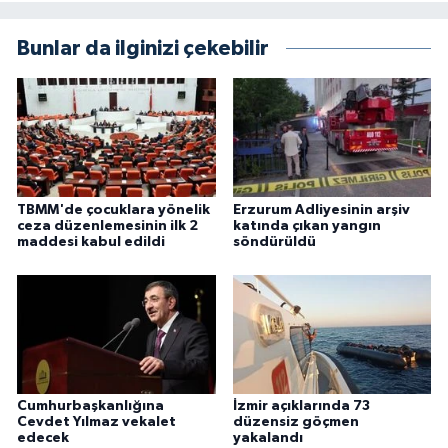
Bunlar da ilginizi çekebilir
TBMM'de çocuklara yönelik
Erzurum Adliyesinin arşiv
ceza düzenlemesinin ilk 2
katında çıkan yangın
maddesi kabul edildi
söndürüldü
Cumhurbaşkanlığına
İzmir açıklarında 73
Cevdet Yılmaz vekalet
düzensiz göçmen
edecek
yakalandı