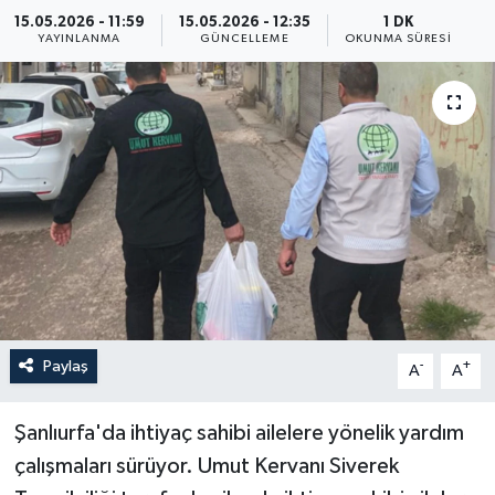
15.05.2026 - 11:59
15.05.2026 - 12:35
1 DK
Yaşam
YAYINLANMA
GÜNCELLEME
OKUNMA SÜRESI
Anali̇z
Bi̇li̇m & Teknoloji̇
Dünya
Eği̇ti̇m
Paylaş
-
+
A
A
Şanlıurfa'da ihtiyaç sahibi ailelere yönelik yardım
çalışmaları sürüyor. Umut Kervanı Siverek