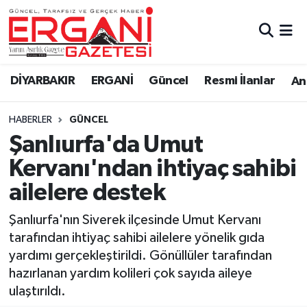
DİYARBAKIR
BİSMİL
Ergani Nöbetçi Eczaneler
DİYARBAKIR
ERGANİ
Güncel
Resmi İlanlar
Ana
BAĞLAR
ERGANİ
Ergani Hava Durumu
HABERLER
GÜNCEL
Güncel
Ergani Trafik Yoğunluk Haritası
Şanlıurfa'da Umut
Eği̇ti̇m
Süper Lig Puan Durumu ve Fikstür
Kervanı'ndan ihtiyaç sahibi
ailelere destek
Resmi İlanlar
Tüm Manşetler
Şanlıurfa'nın Siverek ilçesinde Umut Kervanı
Sağlık
Son Dakika Haberleri
tarafından ihtiyaç sahibi ailelere yönelik gıda
yardımı gerçekleştirildi. Gönüllüler tarafından
Si̇yaset
Haber Arşivi
hazırlanan yardım kolileri çok sayıda aileye
ulaştırıldı.
Spor