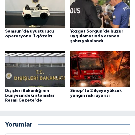
Samsun'da uyuşturucu
Yozgat Sorgun'da huzur
operasyonu: 1 gözaltı
uygulamasında aranan
şahıs yakalandı
Dışişleri Bakanlığının
Sinop'ta 2 ilçeye yüksek
bünyesindeki atamalar
yangın riski uyarısı
Resmi Gazete'de
Yorumlar