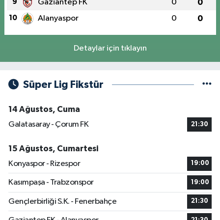
9
Gaziantep FK
0
0
10
Alanyaspor
0
0
Detaylar için tıklayın
Süper Lig Fikstür
14 Ağustos, Cuma
Galatasaray - Çorum FK
21:30
15 Ağustos, Cumartesi
Konyaspor - Rizespor
19:00
Kasımpaşa - Trabzonspor
19:00
Gençlerbirliği S.K. - Fenerbahçe
21:30