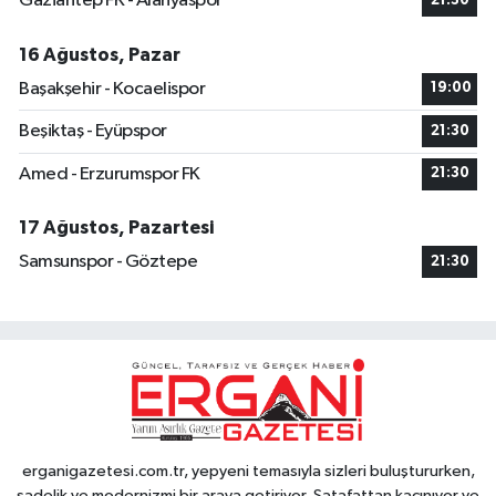
Gaziantep FK - Alanyaspor
21:30
16 Ağustos, Pazar
Başakşehir - Kocaelispor
19:00
Beşiktaş - Eyüpspor
21:30
Amed - Erzurumspor FK
21:30
17 Ağustos, Pazartesi
Samsunspor - Göztepe
21:30
erganigazetesi.com.tr, yepyeni temasıyla sizleri buluştururken,
sadelik ve modernizmi bir araya getiriyor. Şatafattan kaçınıyor ve