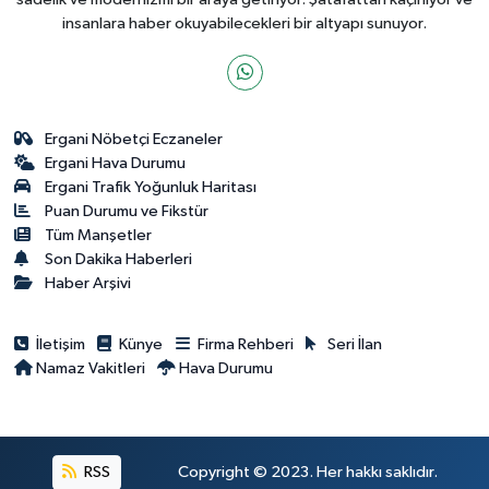
insanlara haber okuyabilecekleri bir altyapı sunuyor.
Ergani Nöbetçi Eczaneler
Ergani Hava Durumu
Ergani Trafik Yoğunluk Haritası
Puan Durumu ve Fikstür
Tüm Manşetler
Son Dakika Haberleri
Haber Arşivi
İletişim
Künye
Firma Rehberi
Seri İlan
Namaz Vakitleri
Hava Durumu
RSS
Copyright © 2023. Her hakkı saklıdır.