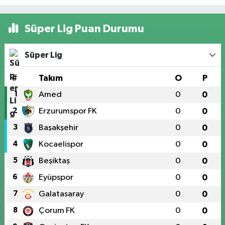
Süper Lig Puan Durumu
Süper Lig
#
Takım
O
P
1
Amed
0
0
2
Erzurumspor FK
0
0
3
Başakşehir
0
0
4
Kocaelispor
0
0
5
Beşiktaş
0
0
6
Eyüpspor
0
0
7
Galatasaray
0
0
8
Çorum FK
0
0