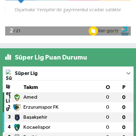
Süper Lig Puan Durumu
Süper Lig
#
Takım
O
P
1
Amed
0
0
2
Erzurumspor FK
0
0
3
Başakşehir
0
0
4
Kocaelispor
0
0