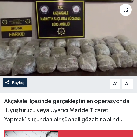
Yaşam
Anali̇z
Bi̇li̇m & Teknoloji̇
Dünya
Eği̇ti̇m
Paylaş
-
+
A
A
Akçakale ilçesinde gerçekleştirilen operasyonda
'Uyuşturucu veya Uyarıcı Madde Ticareti
Yapmak' suçundan bir şüpheli gözaltına alındı.