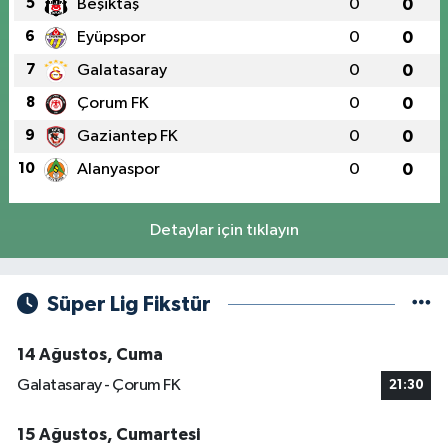
5
Beşiktaş
0
0
6
Eyüpspor
0
0
7
Galatasaray
0
0
8
Çorum FK
0
0
9
Gaziantep FK
0
0
10
Alanyaspor
0
0
Detaylar için tıklayın
Süper Lig Fikstür
14 Ağustos, Cuma
Galatasaray - Çorum FK
21:30
15 Ağustos, Cumartesi