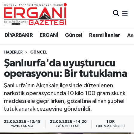
DİYARBAKIR
BİSMİL
Ergani Nöbetçi Eczaneler
DİYARBAKIR
ERGANİ
Güncel
Resmi İlanlar
Ana
BAĞLAR
ERGANİ
Ergani Hava Durumu
HABERLER
GÜNCEL
Güncel
Ergani Trafik Yoğunluk Haritası
Şanlıurfa'da uyuşturucu
Eği̇ti̇m
Süper Lig Puan Durumu ve Fikstür
operasyonu: Bir tutuklama
Resmi İlanlar
Tüm Manşetler
Şanlıurfa'nın Akçakale ilçesinde düzenlenen
narkotik operasyonunda 10 kilo 100 gram skunk
Sağlık
Son Dakika Haberleri
maddesi ele geçirilirken, gözaltına alınan şüpheli
tutuklanarak cezaevine gönderildi.
Si̇yaset
Haber Arşivi
22.05.2026 - 13:48
22.05.2026 - 14:20
1 DK
YAYINLANMA
GÜNCELLEME
OKUNMA SÜRESI
Spor