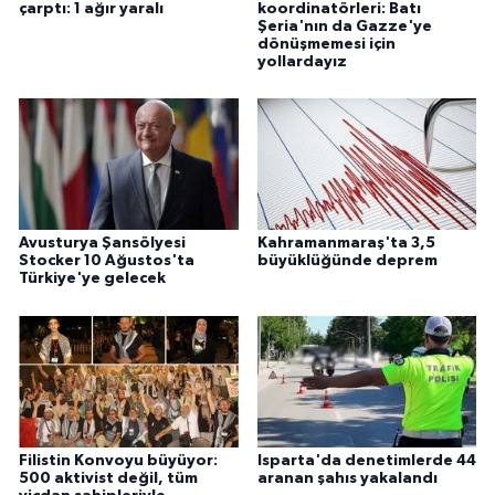
çarptı: 1 ağır yaralı
koordinatörleri: Batı
Şeria'nın da Gazze'ye
dönüşmemesi için
yollardayız
Avusturya Şansölyesi
Kahramanmaraş'ta 3,5
Stocker 10 Ağustos'ta
büyüklüğünde deprem
Türkiye'ye gelecek
Filistin Konvoyu büyüyor:
Isparta'da denetimlerde 44
500 aktivist değil, tüm
aranan şahıs yakalandı