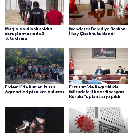
Muğla'da silahlı saldırı
Menderes Belediye Başkanı
soruşturmasında 3
İlkay Çiçek tutuklandı
tutuklama
Erdemli'de Kur'an kursu
Erzurum'da Bağımlılıkla
öğrencileri piknikte buluştu
Mücadele İl Koordinasyon
Kurulu Toplantısı yapıldı