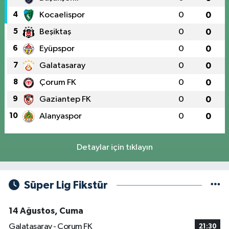
4
Kocaelispor
0
0
5
Beşiktaş
0
0
6
Eyüpspor
0
0
7
Galatasaray
0
0
8
Çorum FK
0
0
9
Gaziantep FK
0
0
10
Alanyaspor
0
0
Detaylar için tıklayın
Süper Lig Fikstür
14 Ağustos, Cuma
Galatasaray - Çorum FK
21:30