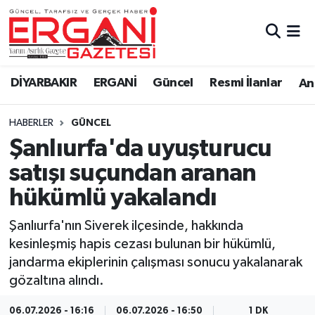
DİYARBAKIR
BİSMİL
Ergani Nöbetçi Eczaneler
DİYARBAKIR
ERGANİ
Güncel
Resmi İlanlar
Ana
BAĞLAR
ERGANİ
Ergani Hava Durumu
HABERLER
GÜNCEL
Güncel
Ergani Trafik Yoğunluk Haritası
Şanlıurfa'da uyuşturucu
Eği̇ti̇m
Süper Lig Puan Durumu ve Fikstür
satışı suçundan aranan
hükümlü yakalandı
Resmi İlanlar
Tüm Manşetler
Şanlıurfa'nın Siverek ilçesinde, hakkında
Sağlık
Son Dakika Haberleri
kesinleşmiş hapis cezası bulunan bir hükümlü,
jandarma ekiplerinin çalışması sonucu yakalanarak
Si̇yaset
Haber Arşivi
gözaltına alındı.
Spor
06.07.2026 - 16:16
06.07.2026 - 16:50
1 DK