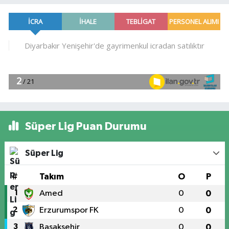
Süper Lig Puan Durumu
Süper Lig
#
Takım
O
P
1
Amed
0
0
2
Erzurumspor FK
0
0
3
Başakşehir
0
0