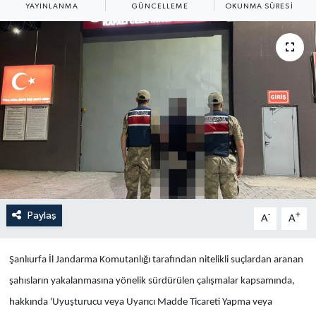
YAYINLANMA
GÜNCELLEME
OKUNMA SÜRESI
Yaşam
Anali̇z
Bi̇li̇m & Teknoloji̇
Dünya
Eği̇ti̇m
Paylaş
-
+
A
A
Şanlıurfa İl Jandarma Komutanlığı tarafından nitelikli suçlardan aranan
şahısların yakalanmasına yönelik sürdürülen çalışmalar kapsamında,
hakkında 'Uyuşturucu veya Uyarıcı Madde Ticareti Yapma veya