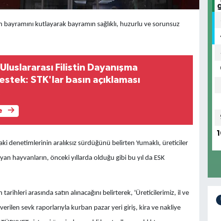
n bayramını kutlayarak bayramın sağlıklı, huzurlu ve sorunsuz
Uluslararası Filistin Dayanışma
stek: STK'lar basın açıklaması
k
e
1
ki denetimlerinin aralıksız sürdüğünü belirten Yumaklı, üreticiler
yan hayvanların, önceki yıllarda olduğu gibi bu yıl da ESK
arihleri arasında satın alınacağını belirterek,
'Üreticilerimiz, il ve
erilen sevk raporlarıyla kurban pazar yeri giriş, kira ve nakliye