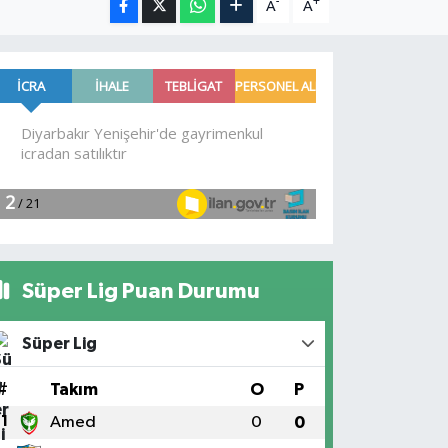
-
+
A
A
Süper Lig Puan Durumu
Süper Lig
#
Takım
O
P
1
Amed
0
0