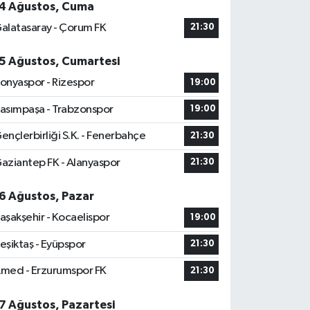
4 Ağustos, Cuma
alatasaray - Çorum FK
21:30
5 Ağustos, Cumartesi
onyaspor - Rizespor
19:00
asımpaşa - Trabzonspor
19:00
ençlerbirliği S.K. - Fenerbahçe
21:30
aziantep FK - Alanyaspor
21:30
6 Ağustos, Pazar
aşakşehir - Kocaelispor
19:00
eşiktaş - Eyüpspor
21:30
med - Erzurumspor FK
21:30
7 Ağustos, Pazartesi