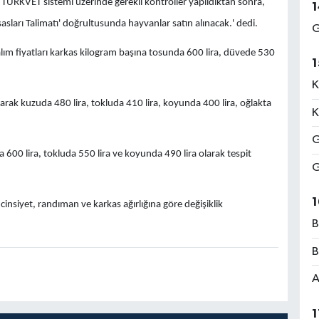
 TÜRKVET sistemi üzerinde gerekli kontroller yapıldıktan sonra,
1
arı Talimatı' doğrultusunda hayvanlar satın alınacak.' dedi.
G
lım fiyatları karkas kilogram başına tosunda 600 lira, düvede 530
1
K
larak kuzuda 480 lira, tokluda 410 lira, koyunda 400 lira, oğlakta
K
G
 600 lira, tokluda 550 lira ve koyunda 490 lira olarak tespit
G
1
cinsiyet, randıman ve karkas ağırlığına göre değişiklik
B
B
A
1