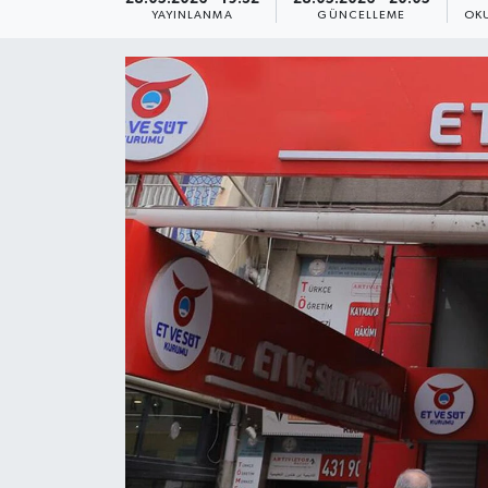
YAYINLANMA
GÜNCELLEME
OK
Yaşam
Anali̇z
Bi̇li̇m & Teknoloji̇
Dünya
Eği̇ti̇m