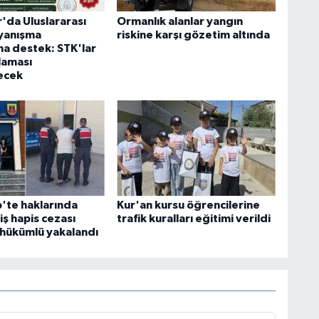
'da Uluslararası
Ormanlık alanlar yangın
ayanışma
riskine karşı gözetim altında
a destek: STK'lar
laması
ecek
'te haklarında
Kur'an kursu öğrencilerine
ş hapis cezası
trafik kuralları eğitimi verildi
 hükümlü yakalandı