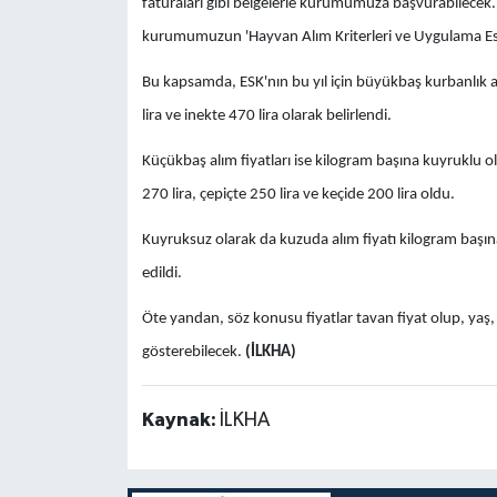
faturaları gibi belgelerle kurumumuza başvurabilecek.
kurumumuzun 'Hayvan Alım Kriterleri ve Uygulama Esasl
Bu kapsamda, ESK'nın bu yıl için büyükbaş kurbanlık a
lira ve inekte 470 lira olarak belirlendi.
Küçükbaş alım fiyatları ise kilogram başına kuyruklu o
270 lira, çepiçte 250 lira ve keçide 200 lira oldu.
Kuyruksuz olarak da kuzuda alım fiyatı kilogram başına
edildi.
Öte yandan, söz konusu fiyatlar tavan fiyat olup, yaş, 
gösterebilecek.
(İLKHA)
Kaynak:
İLKHA