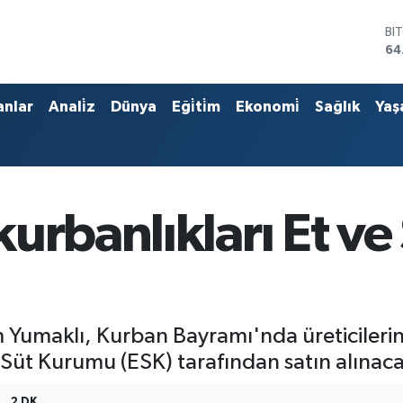
BI
64
DO
47
EU
anlar
Anali̇z
Dünya
Eği̇ti̇m
Ekonomi̇
Sağlık
Yaş
55
ST
64
GR
65
Bİ
urbanlıkları Et v
13
Yumaklı, Kurban Bayramı'nda üreticilerin 
 Süt Kurumu (ESK) tarafından satın alınacağ
2 DK