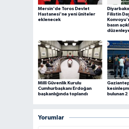
Mersin'de Toros Devlet
Diyarbakır
Hastanesi'ne yeni üniteler
Filistin D
eklenecek
Konvoyu'n
basın açık
düzenley
Millî Güvenlik Kurulu
Gaziantep
Cumhurbaşkanı Erdoğan
kesinleşmi
başkanlığında toplandı
bulunan 2
Yorumlar