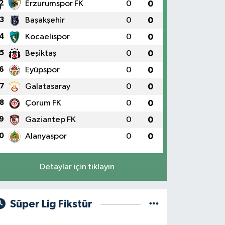
2
Erzurumspor FK
0
0
3
Başakşehir
0
0
4
Kocaelispor
0
0
5
Beşiktaş
0
0
6
Eyüpspor
0
0
7
Galatasaray
0
0
8
Çorum FK
0
0
9
Gaziantep FK
0
0
0
Alanyaspor
0
0
Detaylar için tıklayın
Süper Lig Fikstür