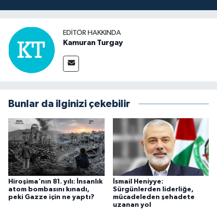
EDITÖR HAKKINDA
Kamuran Turgay
Bunlar da ilginizi çekebilir
Hiroşima'nın 81. yılı: İnsanlık
İsmail Heniyye:
atom bombasını kınadı,
Sürgünlerden liderliğe,
peki Gazze için ne yaptı?
mücadeleden şehadete
uzanan yol