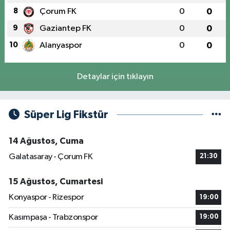
8
Çorum FK
0
0
9
Gaziantep FK
0
0
10
Alanyaspor
0
0
Detaylar için tıklayın
Süper Lig Fikstür
14 Ağustos, Cuma
Galatasaray - Çorum FK
21:30
15 Ağustos, Cumartesi
Konyaspor - Rizespor
19:00
Kasımpaşa - Trabzonspor
19:00