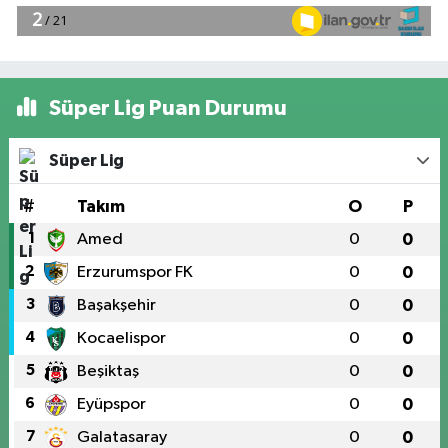
Süper Lig Puan Durumu
Süper Lig
#
Takım
O
P
1
Amed
0
0
2
Erzurumspor FK
0
0
3
Başakşehir
0
0
4
Kocaelispor
0
0
5
Beşiktaş
0
0
6
Eyüpspor
0
0
7
Galatasaray
0
0