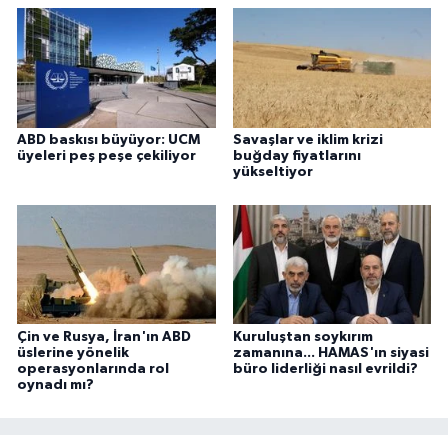
ABD baskısı büyüyor: UCM
Savaşlar ve iklim krizi
üyeleri peş peşe çekiliyor
buğday fiyatlarını
yükseltiyor
Çin ve Rusya, İran'ın ABD
Kuruluştan soykırım
üslerine yönelik
zamanına... HAMAS'ın siyasi
operasyonlarında rol
büro liderliği nasıl evrildi?
oynadı mı?