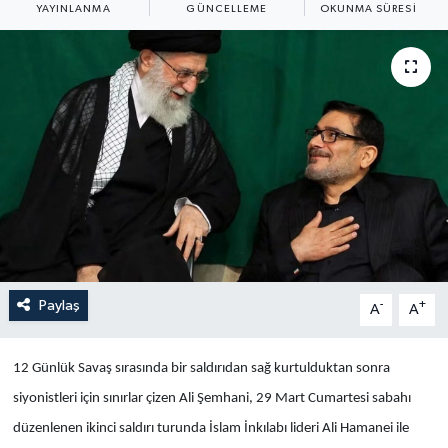
YAYINLANMA
GÜNCELLEME
OKUNMA SÜRESI
Yaşam
Anali̇z
Bi̇li̇m & Teknoloji̇
Dünya
Eği̇ti̇m
Paylaş
-
+
A
A
12 Günlük Savaş sırasında bir saldırıdan sağ kurtulduktan sonra
siyonistleri için sınırlar çizen Ali Şemhani, 29 Mart Cumartesi sabahı
düzenlenen ikinci saldırı turunda İslam İnkılabı lideri Ali Hamanei ile