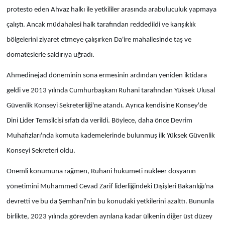
protesto eden Ahvaz halkı ile yetkililer arasında arabuluculuk yapmaya
çalıştı. Ancak müdahalesi halk tarafından reddedildi ve karışıklık
bölgelerini ziyaret etmeye çalışırken Da'ire mahallesinde taş ve
domateslerle saldırıya uğradı.
Ahmedinejad döneminin sona ermesinin ardından yeniden iktidara
geldi ve 2013 yılında Cumhurbaşkanı Ruhani tarafından Yüksek Ulusal
Güvenlik Konseyi Sekreterliği'ne atandı. Ayrıca kendisine Konsey'de
Dini Lider Temsilcisi sıfatı da verildi. Böylece, daha önce Devrim
Muhafızları'nda komuta kademelerinde bulunmuş ilk Yüksek Güvenlik
Konseyi Sekreteri oldu.
Önemli konumuna rağmen, Ruhani hükümeti nükleer dosyanın
yönetimini Muhammed Cevad Zarif liderliğindeki Dışişleri Bakanlığı'na
devretti ve bu da Şemhani'nin bu konudaki yetkilerini azalttı. Bununla
birlikte, 2023 yılında görevden ayrılana kadar ülkenin diğer üst düzey