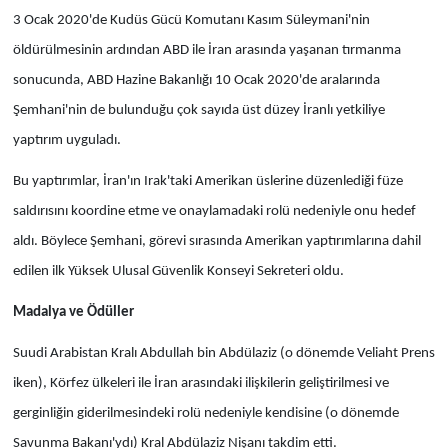
3 Ocak 2020'de Kudüs Gücü Komutanı Kasım Süleymani'nin
öldürülmesinin ardından ABD ile İran arasında yaşanan tırmanma
sonucunda, ABD Hazine Bakanlığı 10 Ocak 2020'de aralarında
Şemhani'nin de bulunduğu çok sayıda üst düzey İranlı yetkiliye
yaptırım uyguladı.
Bu yaptırımlar, İran'ın Irak'taki Amerikan üslerine düzenlediği füze
saldırısını koordine etme ve onaylamadaki rolü nedeniyle onu hedef
aldı. Böylece Şemhani, görevi sırasında Amerikan yaptırımlarına dahil
edilen ilk Yüksek Ulusal Güvenlik Konseyi Sekreteri oldu.
Madalya ve Ödüller
Suudi Arabistan Kralı Abdullah bin Abdülaziz (o dönemde Veliaht Prens
iken), Körfez ülkeleri ile İran arasındaki ilişkilerin geliştirilmesi ve
gerginliğin giderilmesindeki rolü nedeniyle kendisine (o dönemde
Savunma Bakanı'ydı) Kral Abdülaziz Nişanı takdim etti.