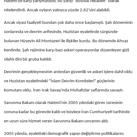
Hatemi'ye karşı yarışmasıydı; bu yarışı "dostluk rekabeti" olarak
nitelendirdi. Ancak oyların yalnızca yüzde 2,62'sini alabildi.
Ancak siyasi faaliyeti bundan çok daha önce başlamıştı. Şah döneminin
sonlarında ve devrim arifesinde, Huzistan eyaletinde sürgünde
bulunan Hüseyin Ali Montazeri ile ilişkiler kurdu. Bu dönemde Ahvaz
kentinde, Şah rejimine karşı bazı askeri operasyonlar düzenleyen gizli
silahlı dini bir gruba katıldı.
Devrimin gerçekleşmesinin ardından güvenlik ve askeri işlere dahil oldu
ve Huzistan eyaletindeki "İslam Devrim Komiteleri" güçlerinin
komutanı oldu. İran-Irak Savaşı'nda Muhafızlar saflarında savaştı.
Savunma Bakanı olarak Hatemi'nin 2005 yılındaki görev süresinin
sonuna kadar bu görevde kaldı ve böylece İran Cumhuriyeti tarihinde
en uzun süre hizmet veren Savunma Bakanı unvanını aldı.
2005 yılında, eyaletteki demografik yapıyı değiştirme politikalarını