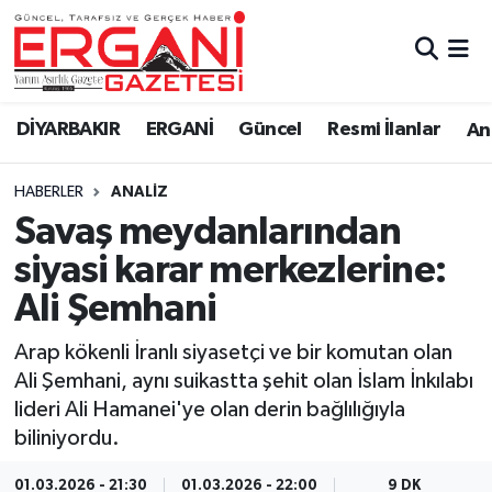
DİYARBAKIR
BİSMİL
Ergani Nöbetçi Eczaneler
DİYARBAKIR
ERGANİ
Güncel
Resmi İlanlar
Ana
BAĞLAR
ERGANİ
Ergani Hava Durumu
HABERLER
ANALIZ
Güncel
Ergani Trafik Yoğunluk Haritası
Savaş meydanlarından
Eği̇ti̇m
Süper Lig Puan Durumu ve Fikstür
siyasi karar merkezlerine:
Ali Şemhani
Resmi İlanlar
Tüm Manşetler
Arap kökenli İranlı siyasetçi ve bir komutan olan
Sağlık
Son Dakika Haberleri
Ali Şemhani, aynı suikastta şehit olan İslam İnkılabı
lideri Ali Hamanei'ye olan derin bağlılığıyla
Si̇yaset
Haber Arşivi
biliniyordu.
Spor
01.03.2026 - 21:30
01.03.2026 - 22:00
9 DK