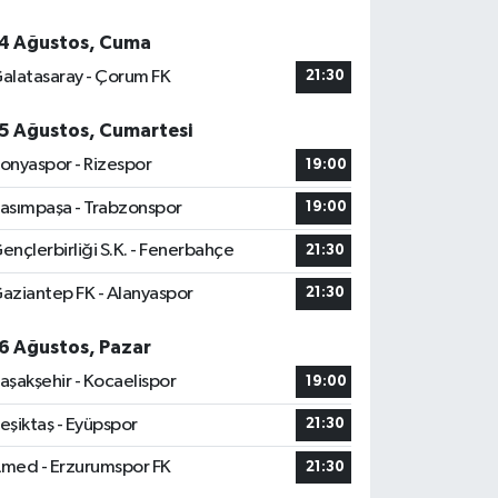
4 Ağustos, Cuma
alatasaray - Çorum FK
21:30
5 Ağustos, Cumartesi
onyaspor - Rizespor
19:00
asımpaşa - Trabzonspor
19:00
ençlerbirliği S.K. - Fenerbahçe
21:30
aziantep FK - Alanyaspor
21:30
6 Ağustos, Pazar
aşakşehir - Kocaelispor
19:00
eşiktaş - Eyüpspor
21:30
med - Erzurumspor FK
21:30