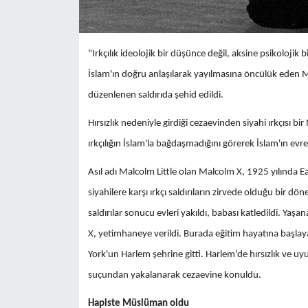
​"Irkçılık ideolojik bir düşünce değil, aksine psikolojik
İslam'ın doğru anlaşılarak yayılmasına öncülük eden M
düzenlenen saldırıda şehid edildi.
Hırsızlık nedeniyle girdiği cezaevinden siyahi ırkçısı b
ırkçılığın İslam'la bağdaşmadığını görerek İslam'ın ev
Asıl adı Malcolm Little olan Malcolm X, 1925 yılında Ear
siyahilere karşı ırkçı saldırıların zirvede olduğu bir
saldırılar sonucu evleri yakıldı, babası katledildi. Yaş
X, yetimhaneye verildi. Burada eğitim hayatına başla
York'un Harlem şehrine gitti. Harlem'de hırsızlık ve uyuş
suçundan yakalanarak cezaevine konuldu.
Hapiste Müslüman oldu