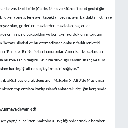
nlar var. Mekke'de (Cidde, Mina ve Müzdelife'de) geçirdiğim
 vb. diğer yöneticilerle aynı tabaktan yedim, aynı bardaktan içtim ve
eyaz olan, gözleri en mavilerden mavi olan, saçları en
 gözlerinin içine bakabildim ve beni aynı gördüklerini gördüm.
en 'beyazı' silmişti ve bu otomatikman onların farklı renkteki
rın 'Tevhide (Birliğe)' olan inancı onları Amerikalı beyazlardan
umda bir role sahip değildi. Tevhide duyduğu samimi inanç ve tüm
slam kardeşliği altında eşit görmesini sağlıyor."
Malik el-Şahbaz olarak değiştiren Malcolm X, ABD'de Müslüman
enen toplantılara katılıp İslam'ı anlatarak ırkçılığın karşısında
 savunmaya devam etti
ey yaptığını belirten Malcolm X, ırkçılığı reddetmekle beraber