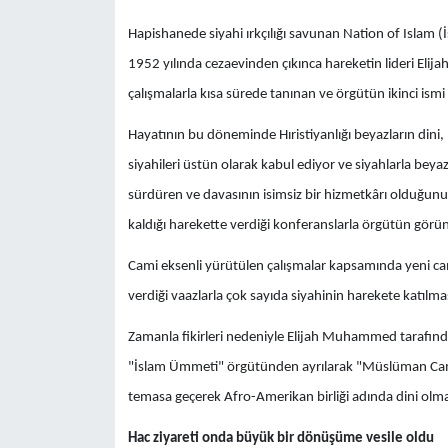
Hapishanede siyahi ırkçılığı savunan Nation of Islam 
1952 yılında cezaevinden çıkınca hareketin lideri Elij
çalışmalarla kısa sürede tanınan ve örgütün ikinci ism
Hayatının bu döneminde Hıristiyanlığı beyazların dini,
siyahileri üstün olarak kabul ediyor ve siyahlarla beya
sürdüren ve davasının isimsiz bir hizmetkârı olduğunu
kaldığı harekette verdiği konferanslarla örgütün görü
Cami eksenli yürütülen çalışmalar kapsamında yeni c
verdiği vaazlarla çok sayıda siyahinin harekete katılma
Zamanla fikirleri nedeniyle Elijah Muhammed tarafın
"İslam Ümmeti" örgütünden ayrılarak "Müslüman Cami" 
temasa geçerek Afro-Amerikan birliği adında dini olma
Hac ziyareti onda büyük bir dönüşüme vesile oldu