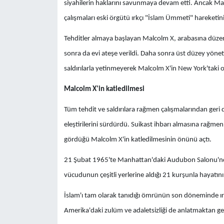
siyahilerin haklarını savunmaya devam etti. Ancak M
çalışmaları eski örgütü ırkçı "İslam Ümmeti" hareketin
Tehditler almaya başlayan Malcolm X, arabasına düzen
sonra da evi ateşe verildi. Daha sonra üst düzey yönetic
saldırılarla yetinmeyerek Malcolm X'in New York'taki ot
Malcolm X'in katledilmesi
Tüm tehdit ve saldırılara rağmen çalışmalarından geri
eleştirilerini sürdürdü. Suikast ihbarı almasına rağmen
gördüğü Malcolm X'in katledilmesinin önünü açtı.
21 Şubat 1965'te Manhattan'daki Audubon Salonu'nda 
vücudunun çeşitli yerlerine aldığı 21 kurşunla hayatın
İslam'ı tam olarak tanıdığı ömrünün son döneminde ı
Amerika'daki zulüm ve adaletsizliği de anlatmaktan ge