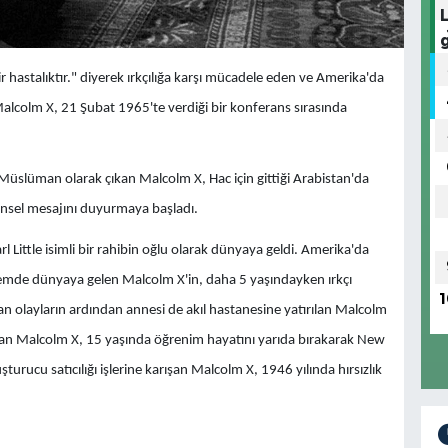
 bir hastalıktır." diyerek ırkçılığa karşı mücadele eden ve Amerika'da
alcolm X, 21 Şubat 1965'te verdiği bir konferans sırasında
ir Müslüman olarak çıkan Malcolm X, Hac için gittiği Arabistan'da
rensel mesajını duyurmaya başladı.
l Little isimli bir rahibin oğlu olarak dünyaya geldi. Amerika'da
 dönemde dünyaya gelen Malcolm X'in, daha 5 yaşındayken ırkçı
1
anan olayların ardından annesi de akıl hastanesine yatırılan Malcolm
yan Malcolm X, 15 yaşında öğrenim hayatını yarıda bırakarak New
turucu satıcılığı işlerine karışan Malcolm X, 1946 yılında hırsızlık