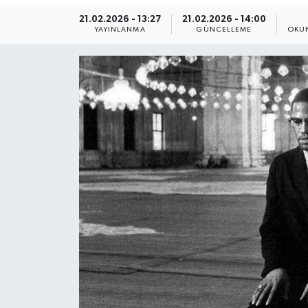
21.02.2026 - 13:27
21.02.2026 - 14:00
Yaşam
YAYINLANMA
GÜNCELLEME
OKUN
Anali̇z
Bi̇li̇m & Teknoloji̇
Dünya
Eği̇ti̇m