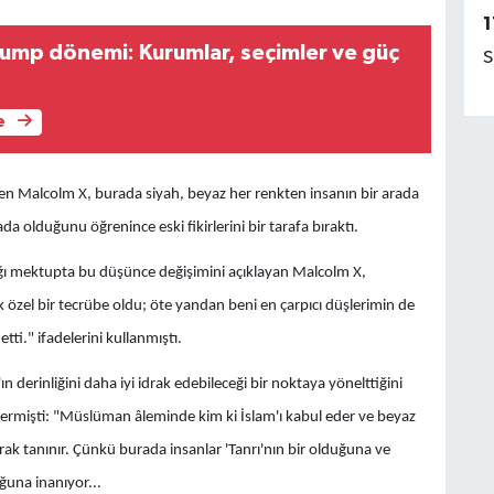
1
ump dönemi: Kurumlar, seçimler ve güç
S
e
giden Malcolm X, burada siyah, beyaz her renkten insanın bir arada
da olduğunu öğrenince eski fikirlerini bir tarafa bıraktı.
ığı mektupta bu düşünce değişimini açıklayan Malcolm X,
k özel bir tecrübe oldu; öte yandan beni en çarpıcı düşlerimin de
ti." ifadelerini kullanmıştı.
n derinliğini daha iyi idrak edebileceği bir noktaya yönelttiğini
ermişti: "Müslüman âleminde kim ki İslam'ı kabul eder ve beyaz
arak tanınır. Çünkü burada insanlar 'Tanrı'nın bir olduğuna ve
ğuna inanıyor...