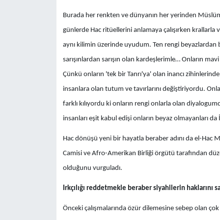
Burada her renkten ve dünyanın her yerinden Müslüma
günlerde Hac ritüellerini anlamaya çalışırken krallarla
aynı kilimin üzerinde uyudum. Ten rengi beyazlardan b
sarışınlardan sarışın olan kardeşlerimle… Onların mavi
Çünkü onların 'tek bir Tanrı'ya' olan inancı zihinlerind
insanlara olan tutum ve tavırlarını değiştiriyordu. Onla
farklı kılıyordu ki onların rengi onlarla olan diyalog
insanları eşit kabul edişi onların beyaz olmayanları da İ
Hac dönüşü yeni bir hayatla beraber adını da el-Hac 
Camisi ve Afro-Amerikan Birliği örgütü tarafından düzenl
olduğunu vurguladı.
Irkçılığı reddetmekle beraber siyahilerin haklarını
Önceki çalışmalarında özür dilemesine sebep olan çok ş