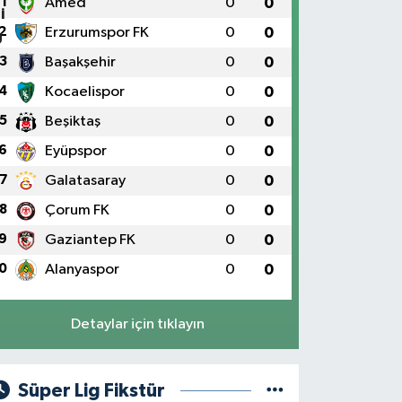
1
Amed
0
0
2
Erzurumspor FK
0
0
3
Başakşehir
0
0
4
Kocaelispor
0
0
5
Beşiktaş
0
0
6
Eyüpspor
0
0
7
Galatasaray
0
0
8
Çorum FK
0
0
9
Gaziantep FK
0
0
0
Alanyaspor
0
0
Detaylar için tıklayın
Süper Lig Fikstür