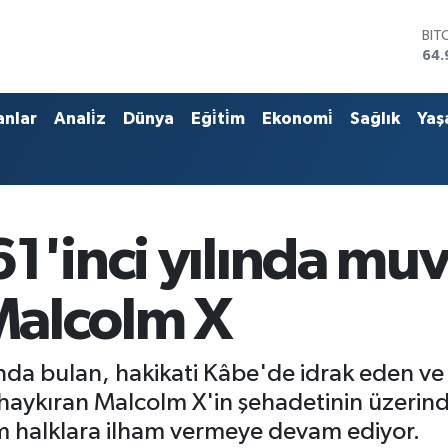
DO
47,
EU
55,
STE
anlar
Anali̇z
Dünya
Eği̇ti̇m
Ekonomi̇
Sağlık
Yaş
64,
GRA
666
BİS
13.
BIT
1'inci yılında muv
64.
 Malcolm X
nda bulan, hakikati Kâbe'de idrak eden ve ı
ykıran Malcolm X'in şehadetinin üzerinde
m halklara ilham vermeye devam ediyor.