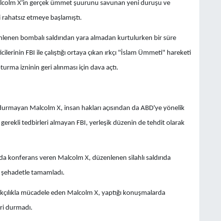
alcolm X'in gerçek ümmet şuurunu savunan yeni duruşu ve
i rahatsız etmeye başlamıştı.
lenen bombalı saldırıdan yara almadan kurtulurken bir süre
ilerinin FBI ile çalıştığı ortaya çıkan ırkçı "İslam Ümmeti" hareketi
urma izninin geri alınması için dava açtı.
 durmayan Malcolm X, insan hakları açısından da ABD'ye yönelik
 gerekli tedbirleri almayan FBI, yerleşik düzenin de tehdit olarak
konferans veren Malcolm X, düzenlenen silahlı saldırıda
ı şehadetle tamamladı.
rkçılıkla mücadele eden Malcolm X, yaptığı konuşmalarda
ri durmadı.