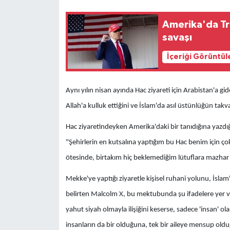
Amerika'da Tr
savaşı
İçeriği Görüntül
Aynı yılın nisan ayında Hac ziyareti için Arabistan'a 
Allah'a kulluk ettiğini ve İslam'da asıl üstünlüğün takva
Hac ziyaretindeyken Amerika'daki bir tanıdığına yazd
"Şehirlerin en kutsalına yaptığım bu Hac benim için ço
ötesinde, birtakım hiç beklemediğim lütuflara mazhar et
Mekke'ye yaptığı ziyaretle kişisel ruhani yolunu, İslam'ı
belirten Malcolm X, bu mektubunda şu ifadelere yer v
yahut siyah olmayla ilişiğini keserse, sadece 'insan' ol
insanların da bir olduğuna, tek bir aileye mensup oldu