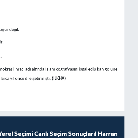
zgür değil.
z.
.
krasi ihracı adı altında İslam coğrafyasını işgal edip kan gölüne
arca yıl önce dile getirmişti.
(İLKHA)
erel Seçimi Canlı Seçim Sonuçları! Harran