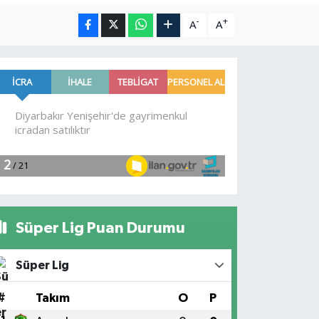
-
+
A
A
Süper Lig Puan Durumu
Süper Lig
#
Takım
O
P