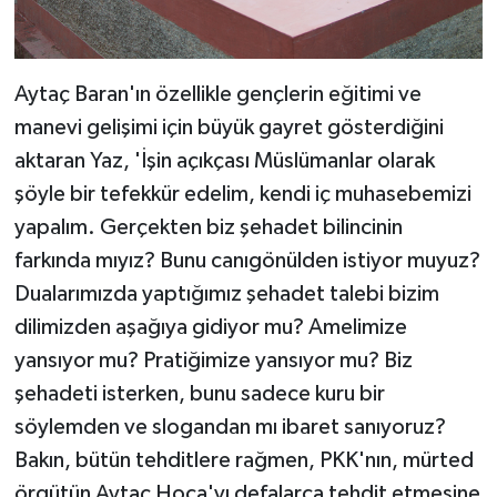
Aytaç Baran'ın özellikle gençlerin eğitimi ve
manevi gelişimi için büyük gayret gösterdiğini
aktaran Yaz, 'İşin açıkçası Müslümanlar olarak
şöyle bir tefekkür edelim, kendi iç muhasebemizi
yapalım. Gerçekten biz şehadet bilincinin
farkında mıyız? Bunu canıgönülden istiyor muyuz?
Dualarımızda yaptığımız şehadet talebi bizim
dilimizden aşağıya gidiyor mu? Amelimize
yansıyor mu? Pratiğimize yansıyor mu? Biz
şehadeti isterken, bunu sadece kuru bir
söylemden ve slogandan mı ibaret sanıyoruz?
Bakın, bütün tehditlere rağmen, PKK'nın, mürted
örgütün Aytaç Hoca'yı defalarca tehdit etmesine