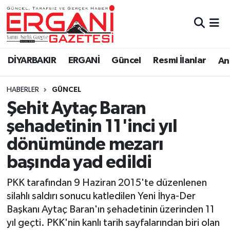
DİYARBAKIR
BİSMİL
Ergani Nöbetçi Eczaneler
DİYARBAKIR
ERGANİ
Güncel
Resmi İlanlar
Ana
BAĞLAR
ERGANİ
Ergani Hava Durumu
HABERLER
GÜNCEL
Güncel
Ergani Trafik Yoğunluk Haritası
Şehit Aytaç Baran
Eği̇ti̇m
Süper Lig Puan Durumu ve Fikstür
şehadetinin 11'inci yıl
dönümünde mezarı
Resmi İlanlar
Tüm Manşetler
başında yad edildi
Sağlık
Son Dakika Haberleri
PKK tarafından 9 Haziran 2015'te düzenlenen
silahlı saldırı sonucu katledilen Yeni İhya-Der
Si̇yaset
Haber Arşivi
Başkanı Aytaç Baran'ın şehadetinin üzerinden 11
yıl geçti. PKK'nin kanlı tarih sayfalarından biri olan
Spor