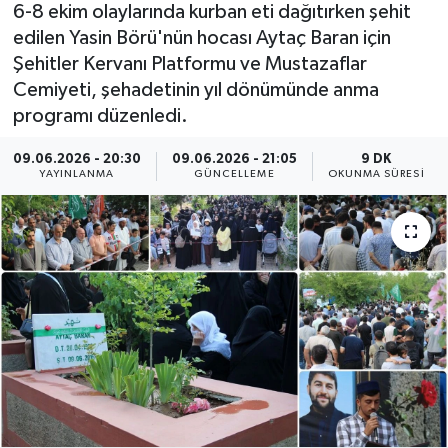
6-8 ekim olaylarında kurban eti dağıtırken şehit
Yaşam
edilen Yasin Börü'nün hocası Aytaç Baran için
Şehitler Kervanı Platformu ve Mustazaflar
Anali̇z
Cemiyeti, şehadetinin yıl dönümünde anma
programı düzenledi.
Bi̇li̇m & Teknoloji̇
09.06.2026 - 20:30
09.06.2026 - 21:05
9 DK
YAYINLANMA
GÜNCELLEME
OKUNMA SÜRESI
Dünya
Eği̇ti̇m