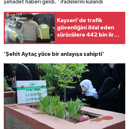
şehadet haberi geldi. ' ifadelerini kulandı
Kayseri'de trafik
güvenliğini ihlal eden
sürücülere 442 bin lira
ceza
'Şehit Aytaç yüce bir anlayışa sahipti'