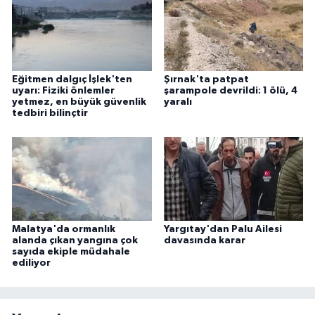
Eğitmen dalgıç İşlek'ten
Şırnak'ta patpat
uyarı: Fiziki önlemler
şarampole devrildi: 1 ölü, 4
yetmez, en büyük güvenlik
yaralı
tedbiri bilinçtir
Malatya'da ormanlık
Yargıtay'dan Palu Ailesi
alanda çıkan yangına çok
davasında karar
sayıda ekiple müdahale
ediliyor