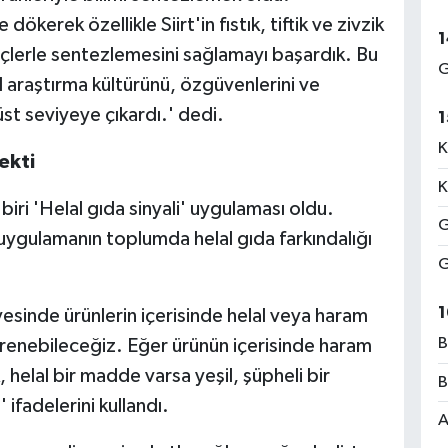
dökerek özellikle Siirt'in fıstık, tiftik ve zivzik
1
reçlerle sentezlemesini sağlamayı başardık. Bu
G
el araştırma kültürünü, özgüvenlerini ve
üst seviyeye çıkardı.' dedi.
1
K
ekti
K
biri 'Helal gıda sinyali' uygulaması oldu.
G
uygulamanın toplumda helal gıda farkındalığı
G
1
sinde ürünlerin içerisinde helal veya haram
B
enebileceğiz. Eğer ürünün içerisinde haram
 helal bir madde varsa yeşil, şüpheli bir
B
 ifadelerini kullandı.
A