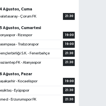
4 Ağustos, Cuma
alatasaray - Çorum FK
21:30
5 Ağustos, Cumartesi
onyaspor - Rizespor
19:00
asımpaşa - Trabzonspor
19:00
ençlerbirliği S.K. - Fenerbahçe
21:30
aziantep FK - Alanyaspor
21:30
6 Ağustos, Pazar
aşakşehir - Kocaelispor
19:00
eşiktaş - Eyüpspor
21:30
med - Erzurumspor FK
21:30