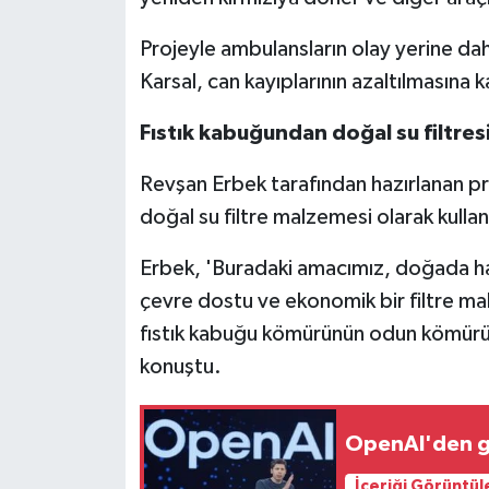
Projeyle ambulansların olay yerine dah
Karsal, can kayıplarının azaltılmasına 
Fıstık kabuğundan doğal su filtresi 
Revşan Erbek tarafından hazırlanan pr
doğal su filtre malzemesi olarak kullanı
Erbek, 'Buradaki amacımız, doğada hay
çevre dostu ve ekonomik bir filtre ma
fıstık kabuğu kömürünün odun kömürü yer
konuştu.
OpenAI'den gü
İçeriği Görüntül