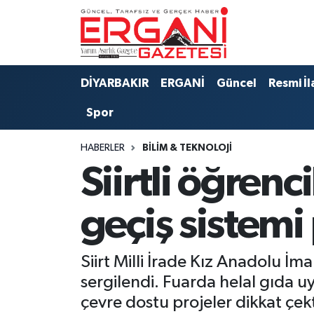
DİYARBAKIR
BİSMİL
Ergani Nöbetçi Eczaneler
DİYARBAKIR
ERGANİ
Güncel
Resmi İl
BAĞLAR
ERGANİ
Ergani Hava Durumu
Spor
Güncel
Ergani Trafik Yoğunluk Haritası
HABERLER
BİLİM & TEKNOLOJİ
Eği̇ti̇m
Süper Lig Puan Durumu ve Fikstür
Siirtli öğren
Resmi İlanlar
Tüm Manşetler
geçiş sistemi 
Sağlık
Son Dakika Haberleri
Siirt Milli İrade Kız Anadolu İ
Si̇yaset
Haber Arşivi
sergilendi. Fuarda helal gıda 
çevre dostu projeler dikkat çekt
Spor