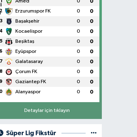
1
Amed
0
0
2
Erzurumspor FK
0
0
3
Başakşehir
0
0
4
Kocaelispor
0
0
5
Beşiktaş
0
0
6
Eyüpspor
0
0
7
Galatasaray
0
0
8
Çorum FK
0
0
9
Gaziantep FK
0
0
0
Alanyaspor
0
0
Detaylar için tıklayın
Süper Lig Fikstür