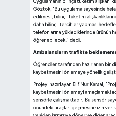
Uygulamanın bilinçli tüketim alışkanlık
Göztok, 'Bu uygulama sayesinde helal
edilmesi, bilinçli tüketim alışkanlıkların
daha bilinçli tercihler yapması hedef
telefonlarına yüklediklerinde ürünün h
öğrenebilecek.' dedi.
Ambulansların trafikte beklememesi
Öğrenciler tarafından hazırlanan bir d
kaybetmesini önlemeye yönelik geliştiri
Projeyi hazırlayan Elif Nur Karsal, 'P
kaybetmesini önlemeyi amaçlamaktadır.
sensörle çalışmaktadır. Bu sensör saye
önündeki araçları geçmesine izin verir.
yeniden kırmızıya döner ve diğer araçla