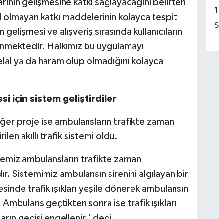
larının gelişmesine katkı sağlayacağını belirten
1
 olmayan katkı maddelerinin kolayca tespit
S
ın gelişmesi ve alışveriş sırasında kullanıcıların
lenmektedir. Halkımız bu uygulamayı
elal ya da haram olup olmadığını kolayca
 için sistem geliştirdiler
iğer proje ise ambulansların trafikte zaman
len akıllı trafik sistemi oldu.
rojemiz ambulansların trafikte zaman
 Sistemimiz ambulansın sirenini algılayan bir
sinde trafik ışıkları yeşile dönerek ambulansın
 Ambulans geçtikten sonra ise trafik ışıkları
rın geçişi engellenir.' dedi.