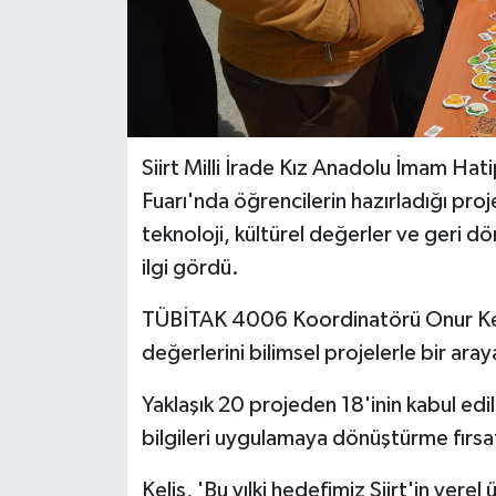
Siirt Milli İrade Kız Anadolu İmam H
Fuarı'nda öğrencilerin hazırladığı proje
teknoloji, kültürel değerler ve geri d
ilgi gördü.
TÜBİTAK 4006 Koordinatörü Onur Keliş, 
değerlerini bilimsel projelerle bir ara
Yaklaşık 20 projeden 18'inin kabul edild
bilgileri uygulamaya dönüştürme fırsat
Keliş, 'Bu yılki hedefimiz Siirt'in yere