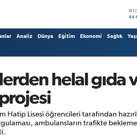
BIT
64.
DO
47,
EU
55,
anlar
Anali̇z
Dünya
Eği̇ti̇m
Ekonomi̇
Sağlık
Yaş
STE
64,
GRA
651
BİS
13.
cilerden helal gıda
projesi
mam Hatip Lisesi öğrencileri tarafından haz
uygulaması, ambulansların trafikte bekleme
i.