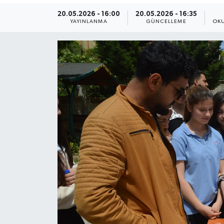
20.05.2026 - 16:00
20.05.2026 - 16:35
Yaşam
YAYINLANMA
GÜNCELLEME
OKU
Anali̇z
Bi̇li̇m & Teknoloji̇
Dünya
Eği̇ti̇m