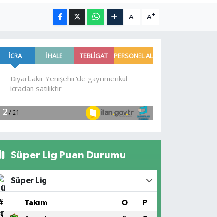
-
+
A
A
Süper Lig Puan Durumu
Süper Lig
#
Takım
O
P