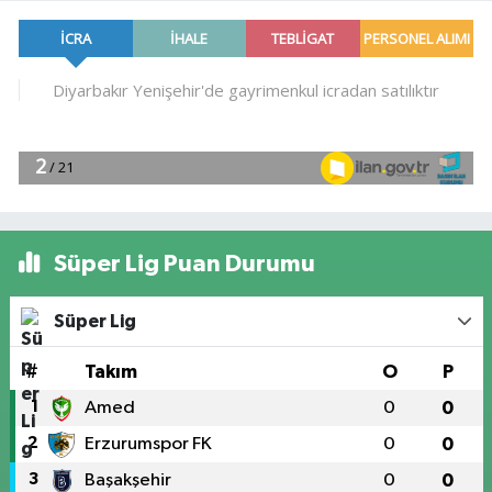
Süper Lig Puan Durumu
Süper Lig
#
Takım
O
P
1
Amed
0
0
2
Erzurumspor FK
0
0
3
Başakşehir
0
0