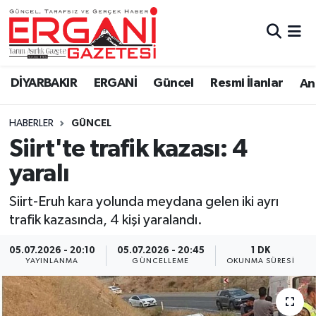
DİYARBAKIR
BİSMİL
Ergani Nöbetçi Eczaneler
DİYARBAKIR
ERGANİ
Güncel
Resmi İlanlar
Ana
BAĞLAR
ERGANİ
Ergani Hava Durumu
HABERLER
GÜNCEL
Güncel
Ergani Trafik Yoğunluk Haritası
Siirt'te trafik kazası: 4
Eği̇ti̇m
Süper Lig Puan Durumu ve Fikstür
yaralı
Resmi İlanlar
Tüm Manşetler
Siirt-Eruh kara yolunda meydana gelen iki ayrı
trafik kazasında, 4 kişi yaralandı.
Sağlık
Son Dakika Haberleri
05.07.2026 - 20:10
05.07.2026 - 20:45
1 DK
YAYINLANMA
GÜNCELLEME
OKUNMA SÜRESI
Si̇yaset
Haber Arşivi
Spor