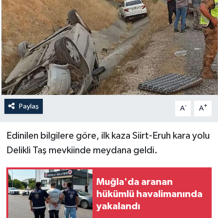
Yaşam
Anali̇z
Bi̇li̇m & Teknoloji̇
Dünya
Paylaş
-
+
A
A
Eği̇ti̇m
Edinilen bilgilere göre, ilk kaza Siirt-Eruh kara yolu
Delikli Taş mevkiinde meydana geldi.
Muğla'da aranan
hükümlü havalimanında
yakalandı