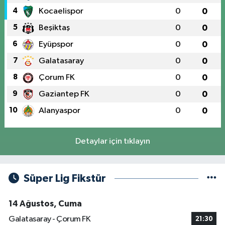
4
Kocaelispor
0
0
5
Beşiktaş
0
0
6
Eyüpspor
0
0
7
Galatasaray
0
0
8
Çorum FK
0
0
9
Gaziantep FK
0
0
10
Alanyaspor
0
0
Detaylar için tıklayın
Süper Lig Fikstür
14 Ağustos, Cuma
Galatasaray - Çorum FK
21:30