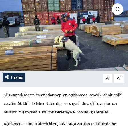
Yaşam
Anali̇z
Bi̇li̇m & Teknoloji̇
Dünya
Eği̇ti̇m
Paylaş
-
+
A
A
Şili Gümrük İdaresi tarafından yapılan açıklamada, savcılık, deniz polisi
ve gümrük birimlerinin ortak çalışması sayesinde çeşitli uyuşturucu
bulaştırılmış toplam 1080 ton keresteye el konulduğu bildirildi.
Açıklamada, bunun ülkedeki organize suça vurulan tarihi bir darbe