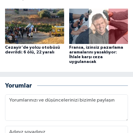
Cezayir'de yolcu otobüsü
Fransa, izinsiz pazarlama
devrildi: 6 ölü, 22 yaralı
aramalarını yasaklıyor:
İhlale karşı ceza
uygulanacak
Yorumlar