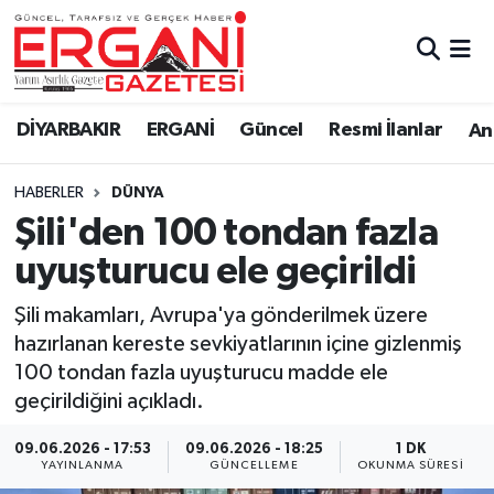
DİYARBAKIR
BİSMİL
Ergani Nöbetçi Eczaneler
DİYARBAKIR
ERGANİ
Güncel
Resmi İlanlar
Ana
BAĞLAR
ERGANİ
Ergani Hava Durumu
HABERLER
DÜNYA
Güncel
Ergani Trafik Yoğunluk Haritası
Şili'den 100 tondan fazla
Eği̇ti̇m
Süper Lig Puan Durumu ve Fikstür
uyuşturucu ele geçirildi
Resmi İlanlar
Tüm Manşetler
Şili makamları, Avrupa'ya gönderilmek üzere
hazırlanan kereste sevkiyatlarının içine gizlenmiş
Sağlık
Son Dakika Haberleri
100 tondan fazla uyuşturucu madde ele
geçirildiğini açıkladı.
Si̇yaset
Haber Arşivi
09.06.2026 - 17:53
09.06.2026 - 18:25
1 DK
YAYINLANMA
GÜNCELLEME
OKUNMA SÜRESI
Spor