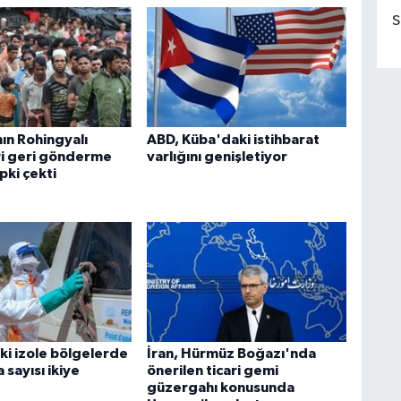
S
ın Rohingyalı
ABD, Küba'daki istihbarat
ri geri gönderme
varlığını genişletiyor
epki çekti
i izole bölgelerde
İran, Hürmüz Boğazı'nda
 sayısı ikiye
önerilen ticari gemi
güzergahı konusunda