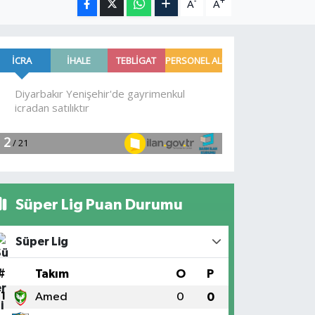
-
+
A
A
Süper Lig Puan Durumu
Süper Lig
#
Takım
O
P
1
Amed
0
0