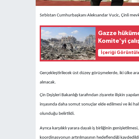
Sırbistan Cumhurbaşkanı Aleksandar Vucic, Çinli mevkid
Gazze hükümet
Komite'yi çal
İçeriği Görüntül
Gerçekleştirilecek üst düzey görüşmelerde, iki ülke arasın
alınacak.
Çin Dışişleri Bakanlığı tarafından ziyarete ilişkin yapı
inşasında daha somut sonuçlar elde edilmesi ve iki halka
olunduğu belirtildi.
Ayrıca karşılıklı yarara dayalı iş birliğinin genişletilmesi
koordinasyonun artırılmasının hedeflendiği kaydedild