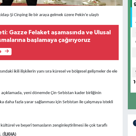
aşı Şi Cinping ile bir araya gelmek üzere Pekin'e ulaştı
i: Gazze Felaket aşamasında ve Ulusal
ışmalarına başlamaya çağırıyoruz
e
daki ikili ilişkilerin yanı sıra küresel ve bölgesel gelişmeler de ele
1
lan açıklamada, yeni dönemde Çin-Sırbistan kader birliğinin
 daha fazla yarar sağlanması için Sırbistan ile çalışmaya istekli
, kültürel ve beşerî temasların zenginleştirilmesi ile çok taraflı
i.
(İLKHA)