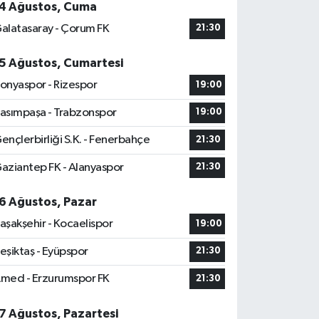
4 Ağustos, Cuma
alatasaray - Çorum FK
21:30
5 Ağustos, Cumartesi
onyaspor - Rizespor
19:00
asımpaşa - Trabzonspor
19:00
ençlerbirliği S.K. - Fenerbahçe
21:30
aziantep FK - Alanyaspor
21:30
6 Ağustos, Pazar
aşakşehir - Kocaelispor
19:00
eşiktaş - Eyüpspor
21:30
med - Erzurumspor FK
21:30
7 Ağustos, Pazartesi