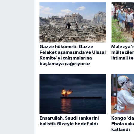
Gazze hükümeti: Gazze
Malezya'n
Felaket aşamasında ve Ulusal
mültecile
Komite'yi çalışmalarına
ihtimali t
başlamaya çağırıyoruz
Ensarullah, Suudi tankerini
Kongo'dak
balistik füzeyle hedef aldı
Ebola vaka
katlandı