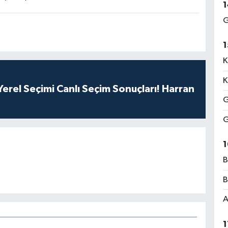
1
G
1
K
K
erel Seçimi Canlı Seçim Sonuçları! Harran
G
G
1
B
B
A
1