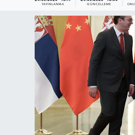
YAYINLANMA
GÜNCELLEME
OKU
Yaşam
Anali̇z
Bi̇li̇m & Teknoloji̇
Dünya
Eği̇ti̇m