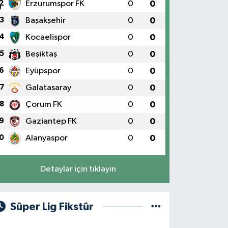
2
Erzurumspor FK
0
0
3
Başakşehir
0
0
4
Kocaelispor
0
0
5
Beşiktaş
0
0
6
Eyüpspor
0
0
7
Galatasaray
0
0
8
Çorum FK
0
0
9
Gaziantep FK
0
0
0
Alanyaspor
0
0
Detaylar için tıklayın
Süper Lig Fikstür