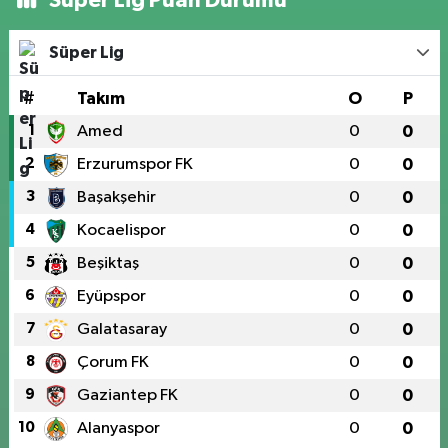
Süper Lig
#
Takım
O
P
1
Amed
0
0
2
Erzurumspor FK
0
0
3
Başakşehir
0
0
4
Kocaelispor
0
0
5
Beşiktaş
0
0
6
Eyüpspor
0
0
7
Galatasaray
0
0
8
Çorum FK
0
0
9
Gaziantep FK
0
0
10
Alanyaspor
0
0