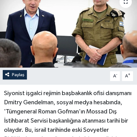
Yaşam
Anali̇z
Bi̇li̇m & Teknoloji̇
Dünya
Eği̇ti̇m
Paylaş
-
+
A
A
Siyonist işgalci rejimin başbakanlık ofisi danışmanı
Dmitry Gendelman, sosyal medya hesabında,
'Tümgeneral Roman Gofman'ın Mossad Dış
İstihbarat Servisi başkanlığına atanması tarihi bir
olaydır. Bu, israil tarihinde eski Sovyetler