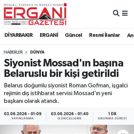
DİYARBAKIR
BİSMİL
Ergani Nöbetçi Eczaneler
DİYARBAKIR
ERGANİ
Güncel
Resmi İlanlar
Ana
BAĞLAR
ERGANİ
Ergani Hava Durumu
HABERLER
DÜNYA
Güncel
Ergani Trafik Yoğunluk Haritası
Siyonist Mossad'ın başına
Eği̇ti̇m
Süper Lig Puan Durumu ve Fikstür
Belaruslu bir kişi getirildi
Resmi İlanlar
Tüm Manşetler
Belarus doğumlu siyonist Roman Gofman, işgalci
rejimin dış istihbarat servisi Mossad'ın yeni
Sağlık
Son Dakika Haberleri
başkanı olarak atandı.
Si̇yaset
Haber Arşivi
03.06.2026 - 01:09
03.06.2026 - 01:40
1 DK
YAYINLANMA
GÜNCELLEME
OKUNMA SÜRESI
Spor