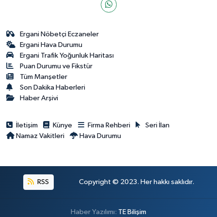
Ergani Nöbetçi Eczaneler
Ergani Hava Durumu
Ergani Trafik Yoğunluk Haritası
Puan Durumu ve Fikstür
Tüm Manşetler
Son Dakika Haberleri
Haber Arşivi
İletişim
Künye
Firma Rehberi
Seri İlan
Namaz Vakitleri
Hava Durumu
RSS
Copyright © 2023. Her hakkı saklıdır.
Haber Yazılımı:
TE Bilişim