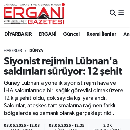
DİYARBAKIR
BİSMİL
Ergani Nöbetçi Eczaneler
DİYARBAKIR
ERGANİ
Güncel
Resmi İlanlar
Ana
BAĞLAR
ERGANİ
Ergani Hava Durumu
HABERLER
DÜNYA
Güncel
Ergani Trafik Yoğunluk Haritası
Siyonist rejimin Lübnan'a
Eği̇ti̇m
Süper Lig Puan Durumu ve Fikstür
saldırıları sürüyor: 12 şehit
Resmi İlanlar
Tüm Manşetler
Güney Lübnan'a yönelik siyonist rejim hava ve
İHA saldırılarında biri sağlık görevlisi olmak üzere
Sağlık
Son Dakika Haberleri
12 kişi şehit oldu, çok sayıda kişi yaralandı.
Saldırılar, ateşkes tartışmalarına rağmen farklı
Si̇yaset
Haber Arşivi
bölgelerde eş zamanlı olarak gerçekleştirildi.
Spor
03.06.2026 - 12:03
03.06.2026 - 12:35
2 DK
YAYINLANMA
GÜNCELLEME
OKUNMA SÜRESI