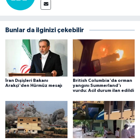
Bunlar da ilginizi çekebilir
İran Dışişleri Bakanı
British Columbia'da orman
Arakçi'den Hürmüz mesajı
yangını Summerland'ı
vurdu: Acil durum ilan edildi