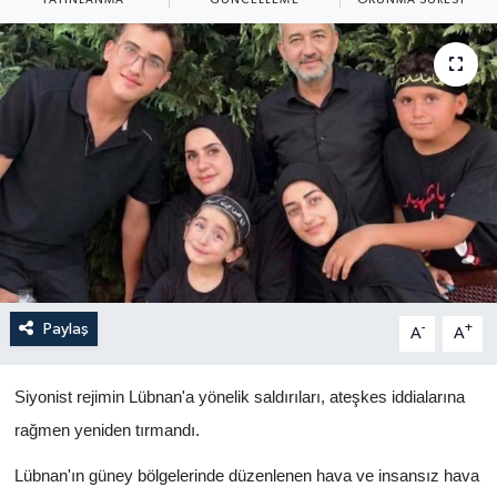
Yaşam
Anali̇z
Bi̇li̇m & Teknoloji̇
Dünya
Eği̇ti̇m
Paylaş
-
+
A
A
Siyonist rejimin Lübnan'a yönelik saldırıları, ateşkes iddialarına
rağmen yeniden tırmandı.
Lübnan'ın güney bölgelerinde düzenlenen hava ve insansız hava