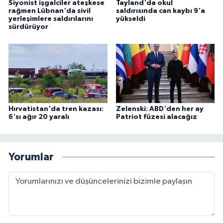
Siyonist işgalciler ateşkese
Tayland'da okul
rağmen Lübnan'da sivil
saldırısında can kaybı 9'a
yerleşimlere saldırılarını
yükseldi
sürdürüyor
Hırvatistan'da tren kazası:
Zelenski: ABD'den her ay
6'sı ağır 20 yaralı
Patriot füzesi alacağız
Yorumlar