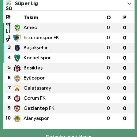
Süper Lig
#
Takım
O
P
1
Amed
0
0
2
Erzurumspor FK
0
0
3
Başakşehir
0
0
4
Kocaelispor
0
0
5
Beşiktaş
0
0
6
Eyüpspor
0
0
7
Galatasaray
0
0
8
Çorum FK
0
0
9
Gaziantep FK
0
0
10
Alanyaspor
0
0