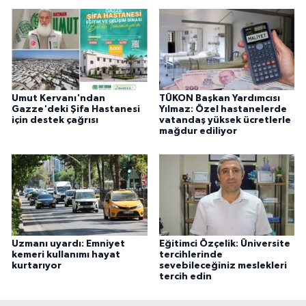
Umut Kervanı'ndan
TÜKON Başkan Yardımcısı
Gazze'deki Şifa Hastanesi
Yılmaz: Özel hastanelerde
için destek çağrısı
vatandaş yüksek ücretlerle
mağdur ediliyor
Uzmanı uyardı: Emniyet
Eğitimci Özçelik: Üniversite
kemeri kullanımı hayat
tercihlerinde
kurtarıyor
sevebileceğiniz meslekleri
tercih edin