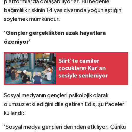
platformlarda dolaşabiliyorlar. Bu nedenle
bağımlılık riskinin 14 yaş civarında yoğunlaştığını
söylemek mümkündür.'
'Gençler gerçeklikten uzak hayatlara
özeniyor'
Siirt'te camiler
çocukların Kur'an
sesiyle şenleniyor
Sosyal medyanın gençleri psikolojik olarak
olumsuz etkilediğini dile getiren Edis, şu ifadeleri
kullandı:
'Sosyal medya gençleri derinden etkiliyor. Çünkü