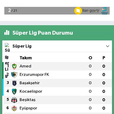
Süper Lig Puan Durumu
Süper Lig
#
Takım
O
P
1
Amed
0
0
2
Erzurumspor FK
0
0
3
Başakşehir
0
0
4
Kocaelispor
0
0
5
Beşiktaş
0
0
6
Eyüpspor
0
0