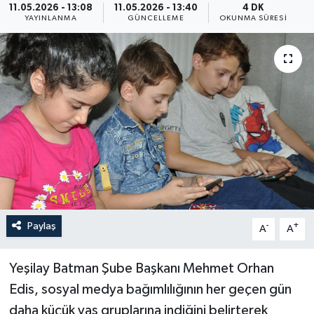
11.05.2026 - 13:08
11.05.2026 - 13:40
4 DK
YAYINLANMA
GÜNCELLEME
OKUNMA SÜRESI
Yaşam
Anali̇z
Bi̇li̇m & Teknoloji̇
Dünya
Eği̇ti̇m
Paylaş
-
+
A
A
Yeşilay Batman Şube Başkanı Mehmet Orhan
Edis, sosyal medya bağımlılığının her geçen gün
daha küçük yaş gruplarına indiğini belirterek