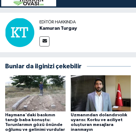
EDITÖR HAKKINDA
Kamuran Turgay
Bunlar da ilginizi çekebilir
Haymana'daki baskının
Uzmanından dolandırıcılık
tanığı baba konuştu:
uyarısı: Korku ve aciliyet
Torunlarımın gözü önünde
oluşturan mesajlara
oğlumu ve gelinimi vurdular
inanmayın