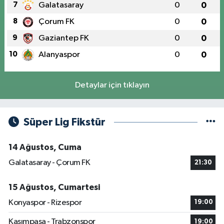
7
Galatasaray
0
0
8
Çorum FK
0
0
9
Gaziantep FK
0
0
10
Alanyaspor
0
0
Detaylar için tıklayın
Süper Lig Fikstür
14 Ağustos, Cuma
Galatasaray - Çorum FK
21:30
15 Ağustos, Cumartesi
Konyaspor - Rizespor
19:00
Kasımpaşa - Trabzonspor
19:00