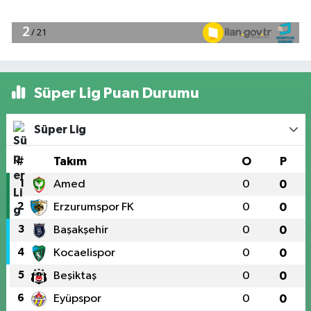
Süper Lig Puan Durumu
Süper Lig
#
Takım
O
P
1
Amed
0
0
2
Erzurumspor FK
0
0
3
Başakşehir
0
0
4
Kocaelispor
0
0
5
Beşiktaş
0
0
6
Eyüpspor
0
0