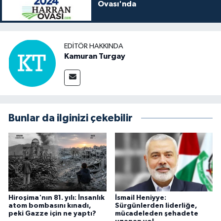
Ovası'nda
EDITÖR HAKKINDA
Kamuran Turgay
Bunlar da ilginizi çekebilir
Hiroşima'nın 81. yılı: İnsanlık
İsmail Heniyye:
atom bombasını kınadı,
Sürgünlerden liderliğe,
peki Gazze için ne yaptı?
mücadeleden şehadete