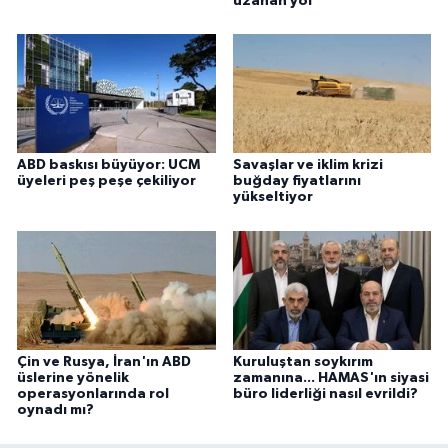
uzanan yol
ABD baskısı büyüyor: UCM
Savaşlar ve iklim krizi
üyeleri peş peşe çekiliyor
buğday fiyatlarını
yükseltiyor
Çin ve Rusya, İran'ın ABD
Kuruluştan soykırım
üslerine yönelik
zamanına... HAMAS'ın siyasi
operasyonlarında rol
büro liderliği nasıl evrildi?
oynadı mı?