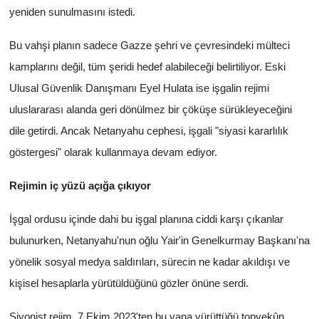
yeniden sunulmasını istedi.
Bu vahşi planın sadece Gazze şehri ve çevresindeki mülteci
kamplarını değil, tüm şeridi hedef alabileceği belirtiliyor. Eski
Ulusal Güvenlik Danışmanı Eyel Hulata ise işgalin rejimi
uluslararası alanda geri dönülmez bir çöküşe sürükleyeceğini
dile getirdi. Ancak Netanyahu cephesi, işgali "siyasi kararlılık
göstergesi" olarak kullanmaya devam ediyor.
Rejimin iç yüzü açığa çıkıyor
İşgal ordusu içinde dahi bu işgal planına ciddi karşı çıkanlar
bulunurken, Netanyahu'nun oğlu Yair'in Genelkurmay Başkanı'na
yönelik sosyal medya saldırıları, sürecin ne kadar akıldışı ve
kişisel hesaplarla yürütüldüğünü gözler önüne serdi.
Siyonist rejim, 7 Ekim 2023'ten bu yana yürüttüğü topyekûn