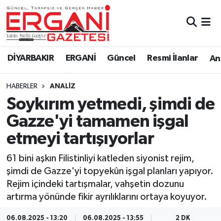
DİYARBAKIR
BİSMİL
Ergani Nöbetçi Eczaneler
DİYARBAKIR
ERGANİ
Güncel
Resmi İlanlar
Ana
BAĞLAR
ERGANİ
Ergani Hava Durumu
HABERLER
ANALIZ
Güncel
Ergani Trafik Yoğunluk Haritası
Soykırım yetmedi, şimdi de
Eği̇ti̇m
Süper Lig Puan Durumu ve Fikstür
Gazze'yi tamamen işgal
etmeyi tartışıyorlar
Resmi İlanlar
Tüm Manşetler
61 bini aşkın Filistinliyi katleden siyonist rejim,
Sağlık
Son Dakika Haberleri
şimdi de Gazze'yi topyekûn işgal planları yapıyor.
Rejim içindeki tartışmalar, vahşetin dozunu
Si̇yaset
Haber Arşivi
artırma yönünde fikir ayrılıklarını ortaya koyuyor.
Spor
06.08.2025 - 13:20
06.08.2025 - 13:55
2 DK