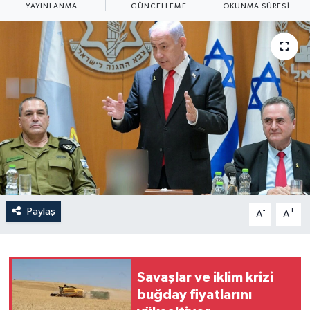
YAYINLANMA
GÜNCELLEME
OKUNMA SÜRESI
Yaşam
Anali̇z
Bi̇li̇m & Teknoloji̇
Dünya
Eği̇ti̇m
Paylaş
-
+
A
A
Savaşlar ve iklim krizi
buğday fiyatlarını