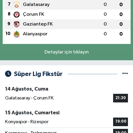
7
Galatasaray
0
0
8
Çorum FK
0
0
9
Gaziantep FK
0
0
10
Alanyaspor
0
0
Detaylar için tıklayın
Süper Lig Fikstür
14 Ağustos, Cuma
Galatasaray - Çorum FK
21:30
15 Ağustos, Cumartesi
Konyaspor - Rizespor
19:00