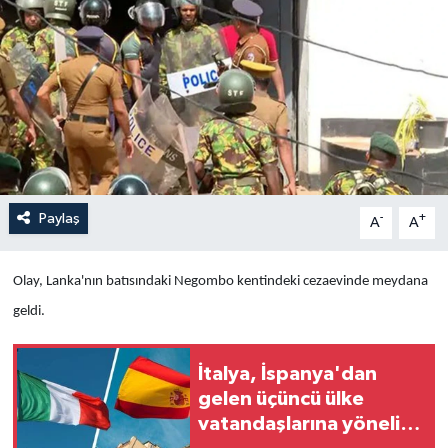
Yaşam
Anali̇z
Bi̇li̇m & Teknoloji̇
Dünya
Paylaş
-
+
A
A
Eği̇ti̇m
Olay, Lanka'nın batısındaki Negombo kentindeki cezaevinde meydana
geldi.
İtalya, İspanya'dan
gelen üçüncü ülke
vatandaşlarına yönelik