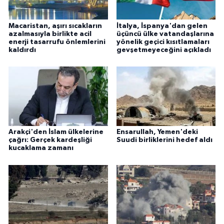
Macaristan, aşırı sıcakların
İtalya, İspanya'dan gelen
azalmasıyla birlikte acil
üçüncü ülke vatandaşlarına
enerji tasarrufu önlemlerini
yönelik geçici kısıtlamaları
kaldırdı
gevşetmeyeceğini açıkladı
Arakçi'den İslam ülkelerine
Ensarullah, Yemen'deki
çağrı: Gerçek kardeşliği
Suudi birliklerini hedef aldı
kucaklama zamanı