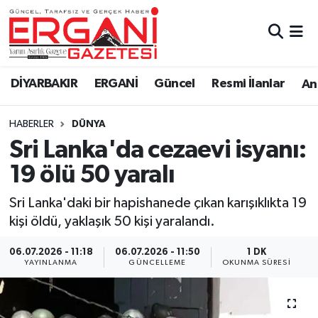
DİYARBAKIR
BİSMİL
Ergani Nöbetçi Eczaneler
DİYARBAKIR
ERGANİ
Güncel
Resmi İlanlar
Ana
BAĞLAR
ERGANİ
Ergani Hava Durumu
HABERLER
DÜNYA
Güncel
Ergani Trafik Yoğunluk Haritası
Sri Lanka'da cezaevi isyanı:
Eği̇ti̇m
Süper Lig Puan Durumu ve Fikstür
19 ölü 50 yaralı
Resmi İlanlar
Tüm Manşetler
Sri Lanka'daki bir hapishanede çıkan karışıklıkta 19
kişi öldü, yaklaşık 50 kişi yaralandı.
Sağlık
Son Dakika Haberleri
06.07.2026 - 11:18
06.07.2026 - 11:50
1 DK
YAYINLANMA
GÜNCELLEME
OKUNMA SÜRESI
Si̇yaset
Haber Arşivi
Spor