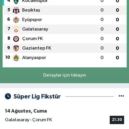
4
Kocaelispor
0
0
5
Beşiktaş
0
0
6
Eyüpspor
0
0
7
Galatasaray
0
0
8
Çorum FK
0
0
9
Gaziantep FK
0
0
10
Alanyaspor
0
0
Detaylar için tıklayın
Süper Lig Fikstür
14 Ağustos, Cuma
Galatasaray - Çorum FK
21:30