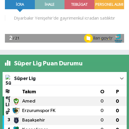
Süper Lig Puan Durumu
Süper Lig
#
Takım
O
P
1
Amed
0
0
2
Erzurumspor FK
0
0
3
Başakşehir
0
0