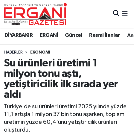
DİYARBAKIR
BİSMİL
Ergani Nöbetçi Eczaneler
DİYARBAKIR
ERGANİ
Güncel
Resmi İlanlar
Ana
BAĞLAR
ERGANİ
Ergani Hava Durumu
HABERLER
EKONOMİ
Güncel
Ergani Trafik Yoğunluk Haritası
Su ürünleri üretimi 1
Eği̇ti̇m
Süper Lig Puan Durumu ve Fikstür
milyon tonu aştı,
yetiştiricilik ilk sırada yer
Resmi İlanlar
Tüm Manşetler
aldı
Sağlık
Son Dakika Haberleri
Türkiye'de su ürünleri üretimi 2025 yılında yüzde
11,1 artışla 1 milyon 37 bin tonu aşarken, toplam
Si̇yaset
Haber Arşivi
üretimin yüzde 60,4'ünü yetiştiricilik ürünleri
oluşturdu.
Spor