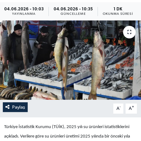
04.06.2026 - 10:03
04.06.2026 - 10:35
1 DK
Yaşam
YAYINLANMA
GÜNCELLEME
OKUNMA SÜRESI
Anali̇z
Bi̇li̇m & Teknoloji̇
Dünya
Eği̇ti̇m
Paylaş
-
+
A
A
Türkiye İstatistik Kurumu (TÜİK), 2025 yılı su ürünleri istatistiklerini
açıkladı. Verilere göre su ürünleri üretimi 2025 yılında bir önceki yıla