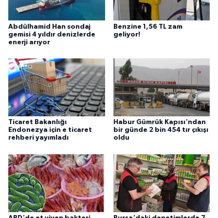
Abdülhamid Han sondaj
Benzine 1,56 TL zam
gemisi 4 yıldır denizlerde
geliyor!
enerji arıyor
Ticaret Bakanlığı
Habur Gümrük Kapısı'ndan
Endonezya için e ticaret
bir günde 2 bin 454 tır çıkışı
rehberi yayımladı
oldu