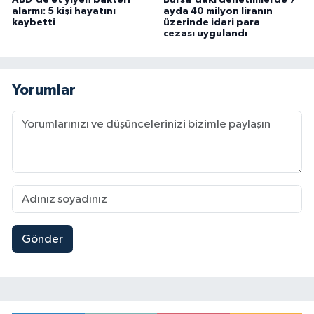
ABD'de et yiyen bakteri
Bursa'daki denetimlerde 7
alarmı: 5 kişi hayatını
ayda 40 milyon liranın
kaybetti
üzerinde idari para
cezası uygulandı
Yorumlar
Gönder