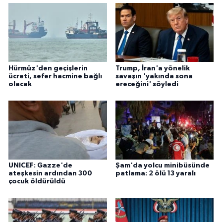
Hürmüz'den geçişlerin
Trump, İran'a yönelik
ücreti, sefer hacmine bağlı
savaşın 'yakında sona
olacak
ereceğini' söyledi
UNICEF: Gazze'de
Şam'da yolcu minibüsünde
ateşkesin ardından 300
patlama: 2 ölü 13 yaralı
çocuk öldürüldü