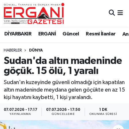
DİYARBAKIR
BİSMİL
Ergani Nöbetçi Eczaneler
DİYARBAKIR
ERGANİ
Güncel
Resmi İlanlar
Ana
BAĞLAR
ERGANİ
Ergani Hava Durumu
HABERLER
DÜNYA
Güncel
Ergani Trafik Yoğunluk Haritası
Sudan'da altın madeninde
Eği̇ti̇m
Süper Lig Puan Durumu ve Fikstür
göçük. 15 ölü, 1 yaralı
Resmi İlanlar
Tüm Manşetler
Sudan'ın kuzeyinde güvenli olmadığı için kapatılan
altın madeninde meydana gelen göçükte en az 15
Sağlık
Son Dakika Haberleri
kişi hayatını kaybetti, 1 kişi yaralandı.
Si̇yaset
Haber Arşivi
07.07.2026 - 17:17
07.07.2026 - 17:50
1 DK
YAYINLANMA
GÜNCELLEME
OKUNMA SÜRESI
Spor