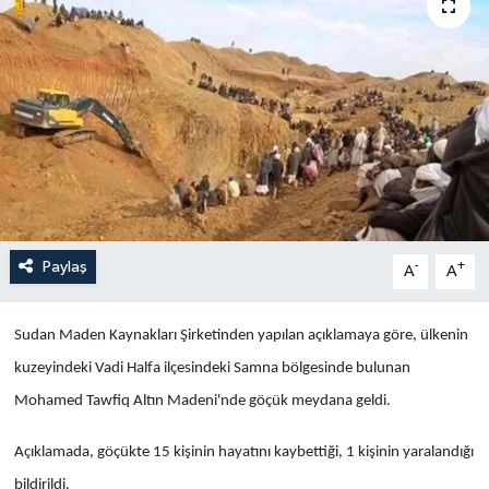
Yaşam
Anali̇z
Bi̇li̇m & Teknoloji̇
Dünya
Eği̇ti̇m
Paylaş
-
+
A
A
Sudan Maden Kaynakları Şirketinden yapılan açıklamaya göre, ülkenin
kuzeyindeki Vadi Halfa ilçesindeki Samna bölgesinde bulunan
Mohamed Tawfiq Altın Madeni'nde göçük meydana geldi.
Açıklamada, göçükte 15 kişinin hayatını kaybettiği, 1 kişinin yaralandığı
bildirildi.