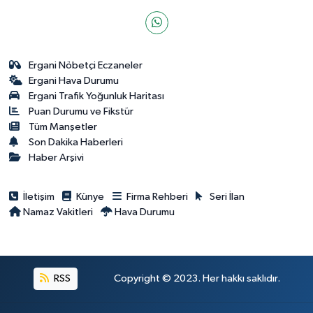
Ergani Nöbetçi Eczaneler
Ergani Hava Durumu
Ergani Trafik Yoğunluk Haritası
Puan Durumu ve Fikstür
Tüm Manşetler
Son Dakika Haberleri
Haber Arşivi
İletişim
Künye
Firma Rehberi
Seri İlan
Namaz Vakitleri
Hava Durumu
RSS
Copyright © 2023. Her hakkı saklıdır.