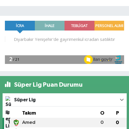
Süper Lig Puan Durumu
Süper Lig
#
Takım
O
P
1
Amed
0
0