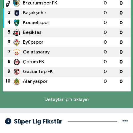
2
Erzurumspor FK
0
0
3
Başakşehir
0
0
4
Kocaelispor
0
0
5
Beşiktaş
0
0
6
Eyüpspor
0
0
7
Galatasaray
0
0
8
Çorum FK
0
0
9
Gaziantep FK
0
0
10
Alanyaspor
0
0
Detaylar için tıklayın
Süper Lig Fikstür