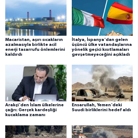
Macaristan, aşırı sıcakların
İtalya, İspanya'dan gelen
azalmasıyla birlikte acil
üçüncü ülke vatandaşlarına
enerji tasarrufu önlemlerini
yönelik geçici kısıtlamaları
kaldırdı
gevşetmeyeceğini açıkladı
Arakçi'den İslam ülkelerine
Ensarullah, Yemen'deki
çağrı: Gerçek kardeşliği
Suudi birliklerini hedef aldı
kucaklama zamanı