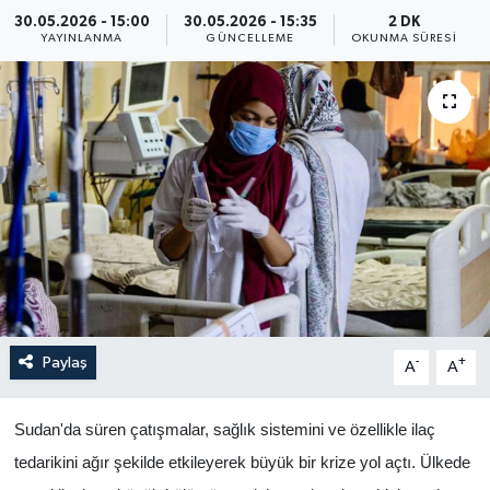
30.05.2026 - 15:00
30.05.2026 - 15:35
2 DK
Yaşam
YAYINLANMA
GÜNCELLEME
OKUNMA SÜRESI
Anali̇z
Bi̇li̇m & Teknoloji̇
Dünya
Eği̇ti̇m
Paylaş
-
+
A
A
Sudan'da süren çatışmalar, sağlık sistemini ve özellikle ilaç
tedarikini ağır şekilde etkileyerek büyük bir krize yol açtı. Ülkede