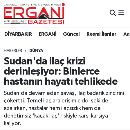
DİYARBAKIR
BİSMİL
Ergani Nöbetçi Eczaneler
DİYARBAKIR
ERGANİ
Güncel
Resmi İlanlar
Ana
BAĞLAR
ERGANİ
Ergani Hava Durumu
HABERLER
DÜNYA
Güncel
Ergani Trafik Yoğunluk Haritası
Sudan'da ilaç krizi
Eği̇ti̇m
Süper Lig Puan Durumu ve Fikstür
derinleşiyor: Binlerce
hastanın hayatı tehlikede
Resmi İlanlar
Tüm Manşetler
Sudan'da devam eden savaş, ilaç tedarik zincirini
Sağlık
Son Dakika Haberleri
çökertti. Temel ilaçlara erişim ciddi şekilde
azalırken, hastalar hem ilaçsızlık hem de
Si̇yaset
Haber Arşivi
denetimsiz 'kaçak ilaç' riskiyle karşı karşıya
kalıyor.
Spor