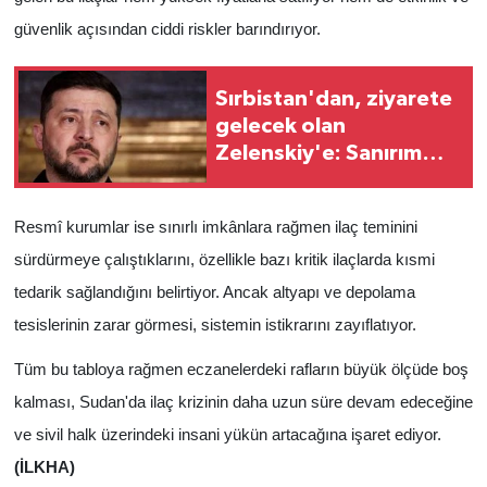
güvenlik açısından ciddi riskler barındırıyor.
Sırbistan'dan, ziyarete
gelecek olan
Zelenskiy'e: Sanırım
istediğini alamayacak
Resmî kurumlar ise sınırlı imkânlara rağmen ilaç teminini
sürdürmeye çalıştıklarını, özellikle bazı kritik ilaçlarda kısmi
tedarik sağlandığını belirtiyor. Ancak altyapı ve depolama
tesislerinin zarar görmesi, sistemin istikrarını zayıflatıyor.
Tüm bu tabloya rağmen eczanelerdeki rafların büyük ölçüde boş
kalması, Sudan'da ilaç krizinin daha uzun süre devam edeceğine
ve sivil halk üzerindeki insani yükün artacağına işaret ediyor.
(İLKHA)