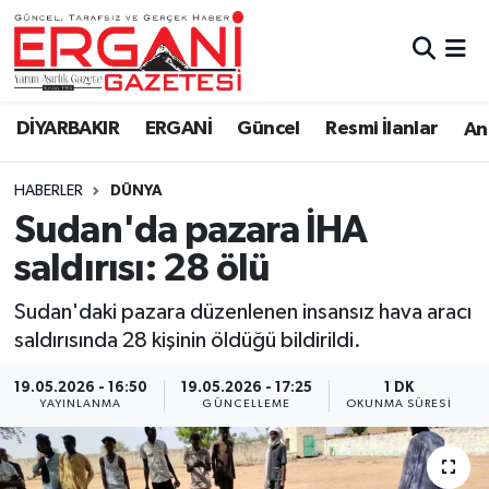
DİYARBAKIR
BİSMİL
Ergani Nöbetçi Eczaneler
DİYARBAKIR
ERGANİ
Güncel
Resmi İlanlar
Ana
BAĞLAR
ERGANİ
Ergani Hava Durumu
HABERLER
DÜNYA
Güncel
Ergani Trafik Yoğunluk Haritası
Sudan'da pazara İHA
Eği̇ti̇m
Süper Lig Puan Durumu ve Fikstür
saldırısı: 28 ölü
Resmi İlanlar
Tüm Manşetler
Sudan'daki pazara düzenlenen insansız hava aracı
saldırısında 28 kişinin öldüğü bildirildi.
Sağlık
Son Dakika Haberleri
19.05.2026 - 16:50
19.05.2026 - 17:25
1 DK
YAYINLANMA
GÜNCELLEME
OKUNMA SÜRESI
Si̇yaset
Haber Arşivi
Spor