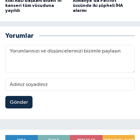
Eski ABD başkanı Biden'in
Almanya'da Patriot
kanseri tüm vücuduna
üssünde iki şüpheli İHA
yayıldı
alarmı
Yorumlar
Gönder