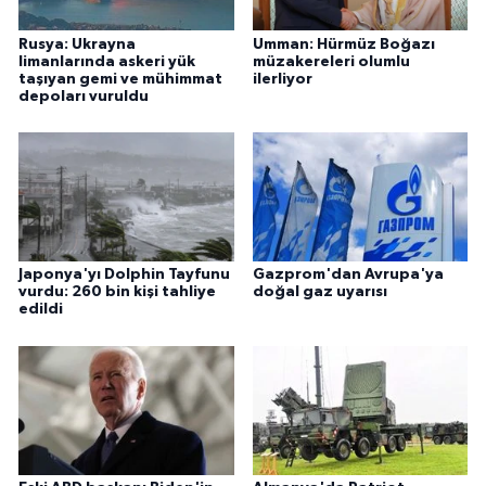
Rusya: Ukrayna
Umman: Hürmüz Boğazı
limanlarında askeri yük
müzakereleri olumlu
taşıyan gemi ve mühimmat
ilerliyor
depoları vuruldu
Japonya'yı Dolphin Tayfunu
Gazprom'dan Avrupa'ya
vurdu: 260 bin kişi tahliye
doğal gaz uyarısı
edildi