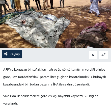
Yaşam
Anali̇z
Bi̇li̇m & Teknoloji̇
Dünya
Paylaş
-
+
A
A
Eği̇ti̇m
AFP'ye konuşan bir sağlık kaynağı ve üç görgü tanığının verdiği bilgiye
göre, Batı Kordofan'daki paramiliter güçlerin kontrolündeki Ghubaysh
kasabasındaki bir Sudan pazarına İHA ile saldırı düzenlendi.
Saldırıda ilk belirlemelere göre 28 kişi hayatını kaybetti, 23 kişi de
yaralandı.