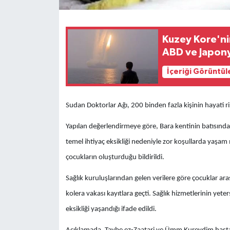
Kuzey Kore'ni
ABD ve Japony
İçeriği Görüntül
Sudan Doktorlar Ağı, 200 binden fazla kişinin hayati r
Yapılan değerlendirmeye göre, Bara kentinin batısındaki
temel ihtiyaç eksikliği nedeniyle zor koşullarda yaşam
çocukların oluşturduğu bildirildi.
Sağlık kuruluşlarından gelen verilere göre çocuklar ara
kolera vakası kayıtlara geçti. Sağlık hizmetlerinin yeter
eksikliği yaşandığı ifade edildi.