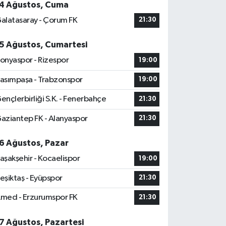
4 Ağustos, Cuma
alatasaray - Çorum FK
21:30
5 Ağustos, Cumartesi
onyaspor - Rizespor
19:00
asımpaşa - Trabzonspor
19:00
ençlerbirliği S.K. - Fenerbahçe
21:30
aziantep FK - Alanyaspor
21:30
6 Ağustos, Pazar
aşakşehir - Kocaelispor
19:00
eşiktaş - Eyüpspor
21:30
med - Erzurumspor FK
21:30
7 Ağustos, Pazartesi