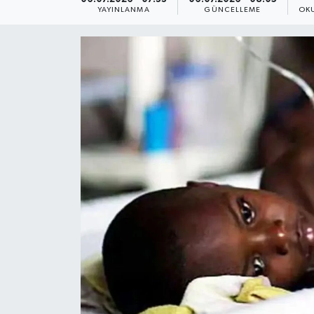
YAYINLANMA
GÜNCELLEME
OK
Yaşam
Anali̇z
Bi̇li̇m & Teknoloji̇
Dünya
Eği̇ti̇m