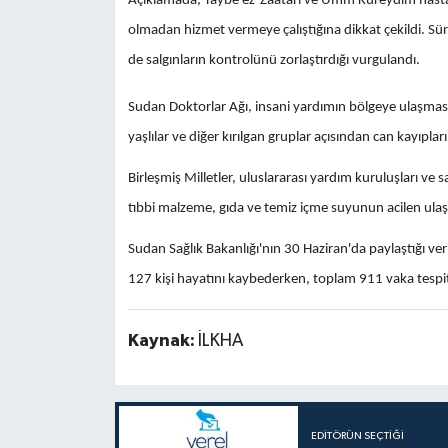
Açıklamada, Taybe ez-Zaatari ve Ümm Kureydim hastanel
olmadan hizmet vermeye çalıştığına dikkat çekildi. Sür
de salgınların kontrolünü zorlaştırdığı vurgulandı.
Sudan Doktorlar Ağı, insani yardımın bölgeye ulaşması
yaşlılar ve diğer kırılgan gruplar açısından can kayıpla
Birleşmiş Milletler, uluslararası yardım kuruluşları ve s
tıbbi malzeme, gıda ve temiz içme suyunun acilen ulaştır
Sudan Sağlık Bakanlığı'nın 30 Haziran'da paylaştığı ve
127 kişi hayatını kaybederken, toplam 911 vaka tespit
Kaynak:
İLKHA
EDITÖRÜN SEÇTIĞI