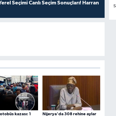
erel Seçimi Canlı Seçim Sonuçları! Harran
S
otobüs kazası: 1
Nijerya'da 308 rehine aylar