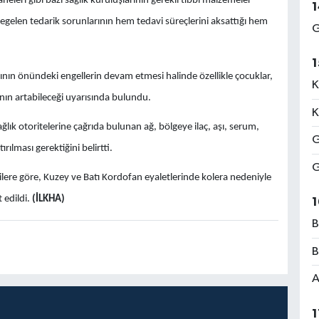
eri gibi bazı sağlık kuruluşlarının gerekli tıbbi malzemeler
1
egelen tedarik sorunlarının hem tedavi süreçlerini aksattığı hem
G
1
nın önündeki engellerin devam etmesi halinde özellikle çocuklar,
K
rının artabileceği uyarısında bulundu.
K
ağlık otoritelerine çağrıda bulunan ağ, bölgeye ilaç, aşı, serum,
G
ılması gerektiğini belirtti.
G
rilere göre, Kuzey ve Batı Kordofan eyaletlerinde kolera nedeniyle
 edildi.
(İLKHA)
1
B
B
A
1