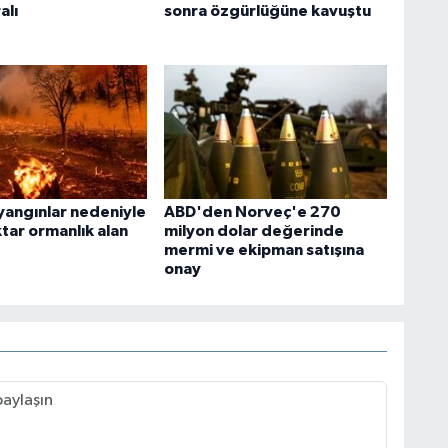
alı
sonra özgürlüğüne kavuştu
 yangınlar nedeniyle
ABD'den Norveç'e 270
tar ormanlık alan
milyon dolar değerinde
mermi ve ekipman satışına
onay