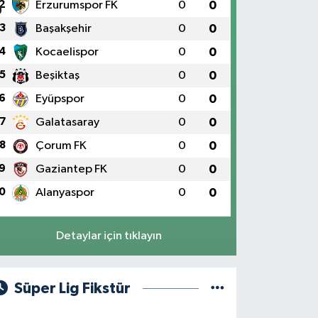
2
Erzurumspor FK
0
0
3
Başakşehir
0
0
4
Kocaelispor
0
0
5
Beşiktaş
0
0
6
Eyüpspor
0
0
7
Galatasaray
0
0
8
Çorum FK
0
0
9
Gaziantep FK
0
0
0
Alanyaspor
0
0
Detaylar için tıklayın
Süper Lig Fikstür