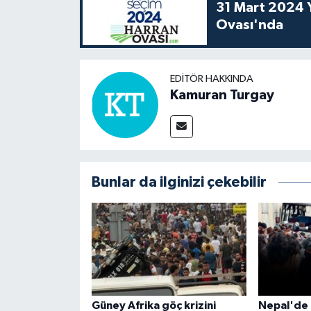
31 Mart 2024 Y
Ovası'nda
EDITÖR HAKKINDA
Kamuran Turgay
Bunlar da ilginizi çekebilir
Güney Afrika göç krizini
Nepal'de 