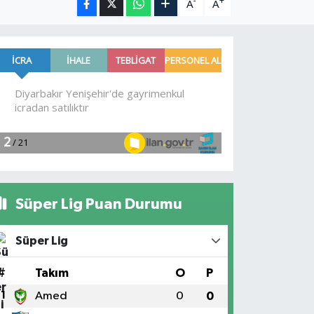
-
+
A
A
Süper Lig Puan Durumu
Süper Lig
#
Takım
O
P
1
Amed
0
0