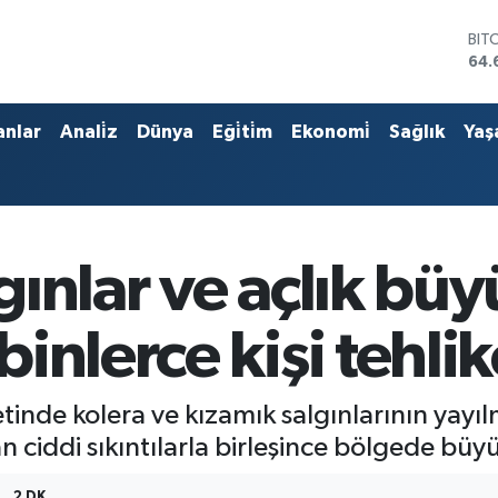
BIT
64.
DO
47,
EU
anlar
Anali̇z
Dünya
Eği̇ti̇m
Ekonomi̇
Sağlık
Yaş
55,
STE
64,
GRA
651
BİS
ınlar ve açlık büy
13.
inlerce kişi tehli
nde kolera ve kızamık salgınlarının yayılm
ciddi sıkıntılarla birleşince bölgede büyük 
2 DK