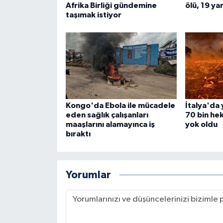
Afrika Birliği gündemine
ölü, 19 yar
taşımak istiyor
Kongo'da Ebola ile mücadele
İtalya'da
eden sağlık çalışanları
70 bin hek
maaşlarını alamayınca iş
yok oldu
bıraktı
Yorumlar