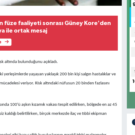
n füze faaliyeti sonrası Güney Kore'den
a ile ortak mesaj
e
isk altında bulunduğunu açıkladı.
 yerleşimlerde yaşayan yaklaşık 200 bin kişi salgın hastalıklar ve
1
 mücadelesi veriyor. Risk altındaki nüfusun 20 binden fazlasını
sında 100'ü aşkın kızamık vakası tespit edilirken, bölgede en az 45
siz kaldığı belirtilirken, birçok merkezde ilaç ve tıbbi ekipman