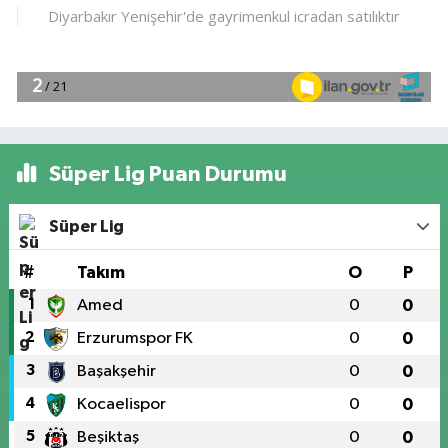
Süper Lig Puan Durumu
Süper Lig
#
Takım
O
P
1
Amed
0
0
2
Erzurumspor FK
0
0
3
Başakşehir
0
0
4
Kocaelispor
0
0
5
Beşiktaş
0
0