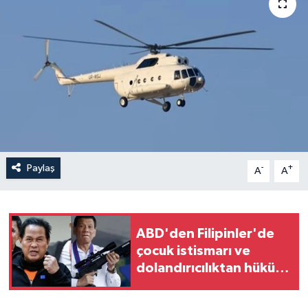
Yaşam
Anali̇z
Bi̇li̇m & Teknoloji̇
Dünya
Eği̇ti̇m
Paylaş
-
+
A
A
ABD'den Filipinler'de
çocuk istismarı ve
dolandırıcılıktan hüküm
giyen kilise lideri için
iade talebi