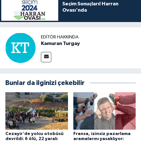
Seçim Sonuçları! Harran
Ovası'nda
EDITÖR HAKKINDA
Kamuran Turgay
Bunlar da ilginizi çekebilir
Cezayir'de yolcu otobüsü
Fransa, izinsiz pazarlama
devrildi: 6 ölü, 22 yaralı
aramalarını yasaklıyor: