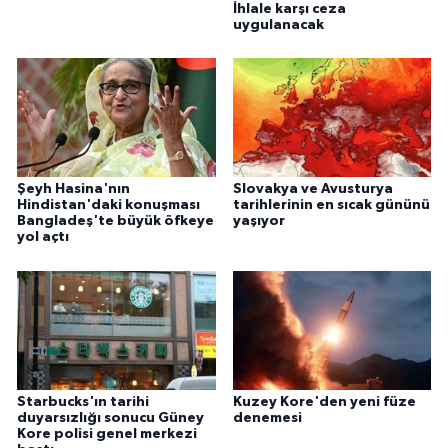
İhlale karşı ceza
uygulanacak
Şeyh Hasina'nın
Slovakya ve Avusturya
Hindistan'daki konuşması
tarihlerinin en sıcak gününü
Bangladeş'te büyük öfkeye
yaşıyor
yol açtı
Starbucks'ın tarihi
Kuzey Kore'den yeni füze
duyarsızlığı sonucu Güney
denemesi
Kore polisi genel merkezi