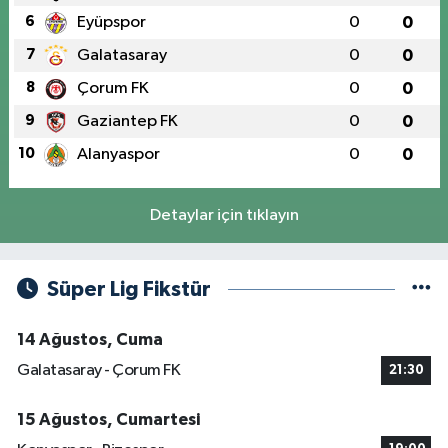
6
Eyüpspor
0
0
7
Galatasaray
0
0
8
Çorum FK
0
0
9
Gaziantep FK
0
0
10
Alanyaspor
0
0
Detaylar için tıklayın
Süper Lig Fikstür
14 Ağustos, Cuma
Galatasaray - Çorum FK
21:30
15 Ağustos, Cumartesi