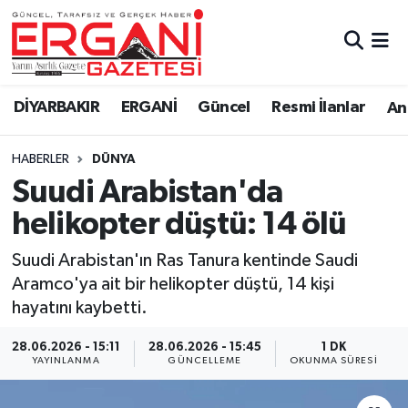
DİYARBAKIR
BİSMİL
Ergani Nöbetçi Eczaneler
DİYARBAKIR
ERGANİ
Güncel
Resmi İlanlar
Ana
BAĞLAR
ERGANİ
Ergani Hava Durumu
HABERLER
DÜNYA
Güncel
Ergani Trafik Yoğunluk Haritası
Suudi Arabistan'da
Eği̇ti̇m
Süper Lig Puan Durumu ve Fikstür
helikopter düştü: 14 ölü
Resmi İlanlar
Tüm Manşetler
Suudi Arabistan'ın Ras Tanura kentinde Saudi
Aramco'ya ait bir helikopter düştü, 14 kişi
Sağlık
Son Dakika Haberleri
hayatını kaybetti.
Si̇yaset
Haber Arşivi
28.06.2026 - 15:11
28.06.2026 - 15:45
1 DK
YAYINLANMA
GÜNCELLEME
OKUNMA SÜRESI
Spor