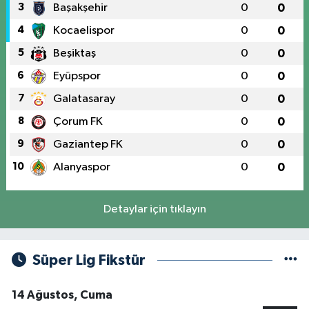
3
Başakşehir
0
0
4
Kocaelispor
0
0
5
Beşiktaş
0
0
6
Eyüpspor
0
0
7
Galatasaray
0
0
8
Çorum FK
0
0
9
Gaziantep FK
0
0
10
Alanyaspor
0
0
Detaylar için tıklayın
Süper Lig Fikstür
14 Ağustos, Cuma