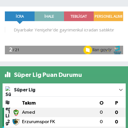
Süper Lig Puan Durumu
Süper Lig
#
Takım
O
P
1
Amed
0
0
2
Erzurumspor FK
0
0