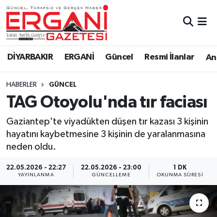
DİYARBAKIR
BİSMİL
Ergani Nöbetçi Eczaneler
DİYARBAKIR
ERGANİ
Güncel
Resmi İlanlar
Ana
BAĞLAR
ERGANİ
Ergani Hava Durumu
HABERLER
GÜNCEL
Güncel
Ergani Trafik Yoğunluk Haritası
TAG Otoyolu'nda tır faciası
Eği̇ti̇m
Süper Lig Puan Durumu ve Fikstür
Gaziantep'te viyadükten düşen tır kazası 3 kişinin
hayatını kaybetmesine 3 kişinin de yaralanmasına
Resmi İlanlar
Tüm Manşetler
neden oldu.
Sağlık
Son Dakika Haberleri
22.05.2026 - 22:27
22.05.2026 - 23:00
1 DK
YAYINLANMA
GÜNCELLEME
OKUNMA SÜRESI
Si̇yaset
Haber Arşivi
Spor