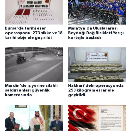
Bursa'da tarihi eser
Malatya'da Uluslararası
operasyonu: 273 sikke ve 18
Beydağı Dağ Bisikleti Yarışı
tarihi obje ele geçirildi
kortejle başladı
Mardin'de iş yerine silahlı
Hakkari'deki operasyonda
saldırı anları güvenlik
253 kilogram esrar ele
kamerasında
geçirildi