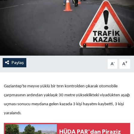
Yaşam
Anali̇z
Bi̇li̇m & Teknoloji̇
Dünya
Paylaş
-
+
A
A
Eği̇ti̇m
Gaziantep'te meyve yüklü bir tırın kontrolden çıkarak otomobile
çarpmasının ardından yaklaşık 30 metre yükseklikteki viyadükten aşağı
uçması sonucu meydana gelen kazada 3 kişi hayatını kaybetti, 3 kişi
yaralandı.
HÜDA PAR'dan Piraziz