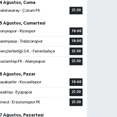
4 Ağustos, Cuma
alatasaray - Çorum FK
21:30
5 Ağustos, Cumartesi
onyaspor - Rizespor
19:00
asımpaşa - Trabzonspor
19:00
ençlerbirliği S.K. - Fenerbahçe
21:30
aziantep FK - Alanyaspor
21:30
6 Ağustos, Pazar
aşakşehir - Kocaelispor
19:00
eşiktaş - Eyüpspor
21:30
med - Erzurumspor FK
21:30
7 Ağustos, Pazartesi