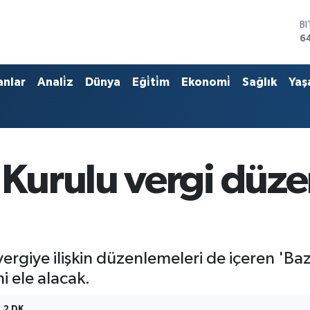
B
6
D
4
E
anlar
Anali̇z
Dünya
Eği̇ti̇m
Ekonomi̇
Sağlık
Yaş
5
S
6
G
6
B
urulu vergi düze
1
rgiye ilişkin düzenlemeleri de içeren 'Baz
i ele alacak.
2 DK