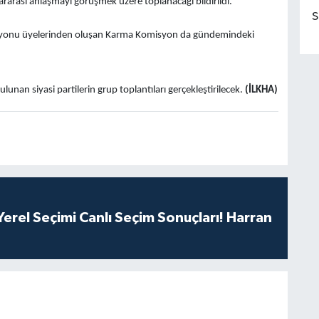
rası anlaşmayı görüşmek üzere toplanacağı bildirildi.
S
isyonu üyelerinden oluşan Karma Komisyon da gündemindeki
unan siyasi partilerin grup toplantıları gerçekleştirilecek.
(İLKHA)
erel Seçimi Canlı Seçim Sonuçları! Harran