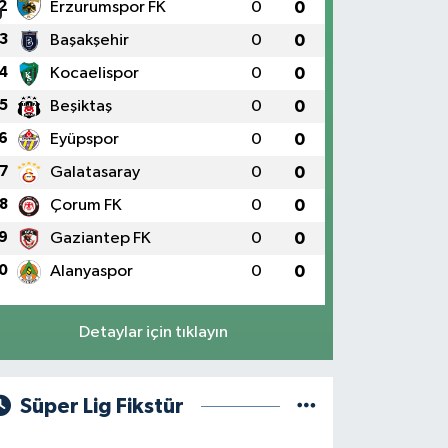
2
Erzurumspor FK
0
0
3
Başakşehir
0
0
4
Kocaelispor
0
0
5
Beşiktaş
0
0
6
Eyüpspor
0
0
7
Galatasaray
0
0
8
Çorum FK
0
0
9
Gaziantep FK
0
0
0
Alanyaspor
0
0
Detaylar için tıklayın
Süper Lig Fikstür