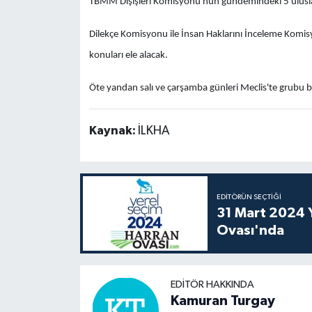
TBMM Dışişleri Komisyonu'nun gündemindeki 5 uluslara
Dilekçe Komisyonu ile İnsan Haklarını İnceleme Kom
konuları ele alacak.
Öte yandan salı ve çarşamba günleri Meclis'te grubu bul
Kaynak:
İLKHA
EDITÖRÜN SEÇTIĞI
31 Mart 2024 Y
Ovası'nda
EDITÖR HAKKINDA
Kamuran Turgay