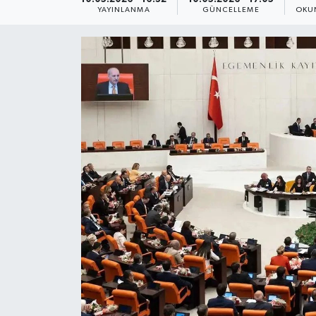
YAYINLANMA
GÜNCELLEME
OKU
Yaşam
Anali̇z
Bi̇li̇m & Teknoloji̇
Dünya
Eği̇ti̇m