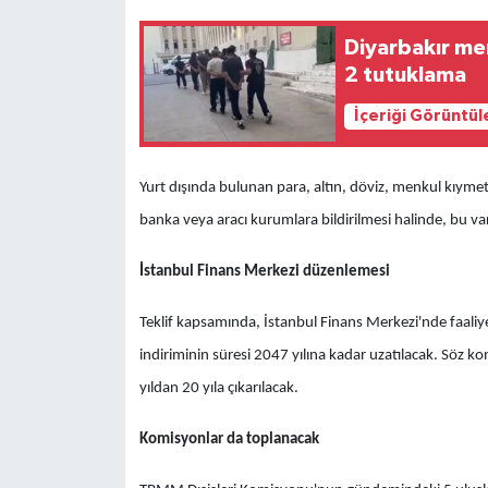
Diyarbakır mer
2 tutuklama
İçeriği Görüntül
Yurt dışında bulunan para, altın, döviz, menkul kıym
banka veya aracı kurumlara bildirilmesi halinde, bu varl
İstanbul Finans Merkezi düzenlemesi
Teklif kapsamında, İstanbul Finans Merkezi'nde faali
indiriminin süresi 2047 yılına kadar uzatılacak. Söz ko
yıldan 20 yıla çıkarılacak.
Komisyonlar da toplanacak