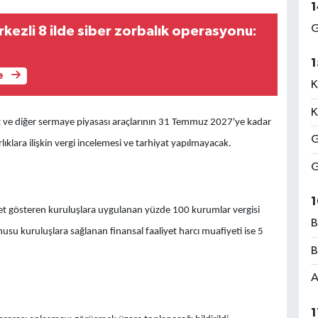
1
G
kezli 8 ilde siber zorbalık operasyonu:
1
e
K
K
et ve diğer sermaye piyasası araçlarının 31 Temmuz 2027'ye kadar
G
ıklara ilişkin vergi incelemesi ve tarhiyat yapılmayacak.
G
1
yet gösteren kuruluşlara uygulanan yüzde 100 kurumlar vergisi
B
nusu kuruluşlara sağlanan finansal faaliyet harcı muafiyeti ise 5
B
A
1