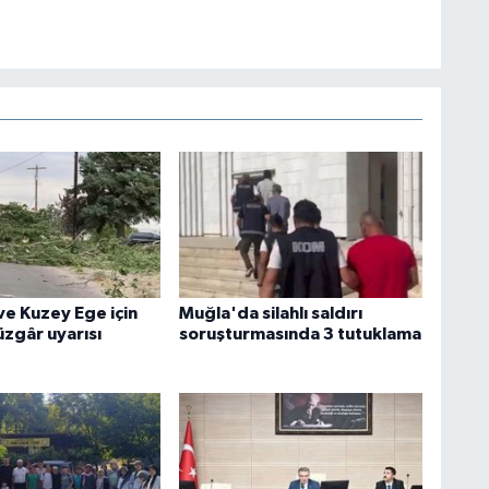
e Kuzey Ege için
Muğla'da silahlı saldırı
üzgâr uyarısı
soruşturmasında 3 tutuklama