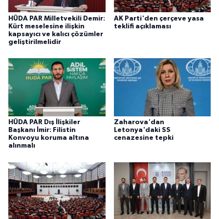
HÜDA PAR Milletvekili Demir:
AK Parti'den çerçeve yasa
Kürt meselesine ilişkin
teklifi açıklaması
kapsayıcı ve kalıcı çözümler
geliştirilmelidir
HÜDA PAR Dış İlişkiler
Zaharova'dan
Başkanı İmir: Filistin
Letonya'daki SS
Konvoyu koruma altına
cenazesine tepki
alınmalı