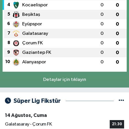
4
Kocaelispor
0
0
5
Beşiktaş
0
0
6
Eyüpspor
0
0
7
Galatasaray
0
0
8
Çorum FK
0
0
9
Gaziantep FK
0
0
10
Alanyaspor
0
0
Detaylar için tıklayın
Süper Lig Fikstür
14 Ağustos, Cuma
Galatasaray - Çorum FK
21:30