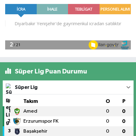
Süper Lig Puan Durumu
Süper Lig
#
Takım
O
P
1
Amed
0
0
2
Erzurumspor FK
0
0
3
Başakşehir
0
0