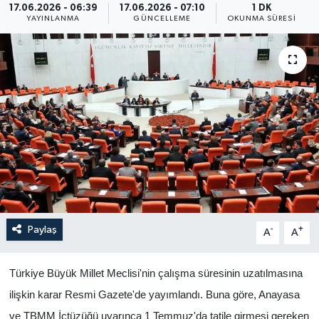
17.06.2026 - 06:39
17.06.2026 - 07:10
1 DK
YAYINLANMA
GÜNCELLEME
OKUNMA SÜRESI
Yaşam
Anali̇z
Bi̇li̇m & Teknoloji̇
Dünya
Eği̇ti̇m
Paylaş
-
+
A
A
Türkiye Büyük Millet Meclisi'nin çalışma süresinin uzatılmasına
ilişkin karar Resmi Gazete'de yayımlandı. Buna göre, Anayasa
ve TBMM İçtüzüğü uyarınca 1 Temmuz'da tatile girmesi gereken