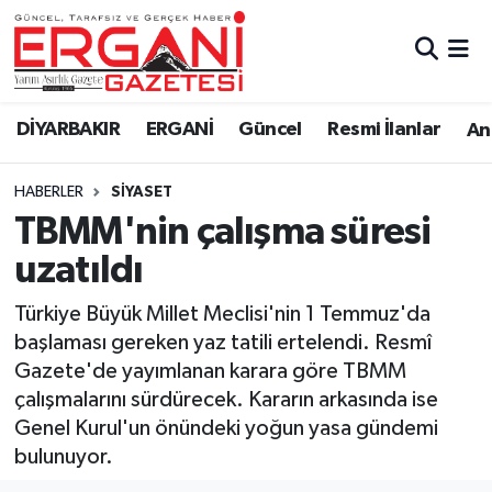
DİYARBAKIR
BİSMİL
Ergani Nöbetçi Eczaneler
DİYARBAKIR
ERGANİ
Güncel
Resmi İlanlar
Ana
BAĞLAR
ERGANİ
Ergani Hava Durumu
HABERLER
SİYASET
Güncel
Ergani Trafik Yoğunluk Haritası
TBMM'nin çalışma süresi
Eği̇ti̇m
Süper Lig Puan Durumu ve Fikstür
uzatıldı
Resmi İlanlar
Tüm Manşetler
Türkiye Büyük Millet Meclisi'nin 1 Temmuz'da
başlaması gereken yaz tatili ertelendi. Resmî
Sağlık
Son Dakika Haberleri
Gazete'de yayımlanan karara göre TBMM
çalışmalarını sürdürecek. Kararın arkasında ise
Si̇yaset
Haber Arşivi
Genel Kurul'un önündeki yoğun yasa gündemi
bulunuyor.
Spor