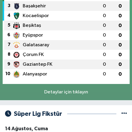
3
Başakşehir
0
0
4
Kocaelispor
0
0
5
Beşiktaş
0
0
6
Eyüpspor
0
0
7
Galatasaray
0
0
8
Çorum FK
0
0
9
Gaziantep FK
0
0
10
Alanyaspor
0
0
Detaylar için tıklayın
Süper Lig Fikstür
14 Ağustos, Cuma