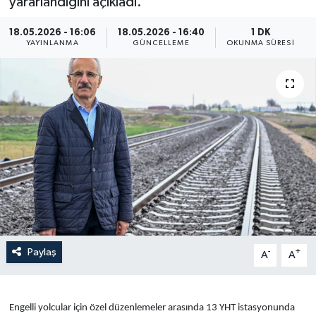
yararlandığını açıkladı.
Yaşam
18.05.2026 - 16:06
18.05.2026 - 16:40
1 DK
YAYINLANMA
GÜNCELLEME
OKUNMA SÜRESI
Anali̇z
Bi̇li̇m & Teknoloji̇
Dünya
Eği̇ti̇m
Paylaş
-
+
A
A
Engelli yolcular için özel düzenlemeler arasında 13 YHT istasyonunda