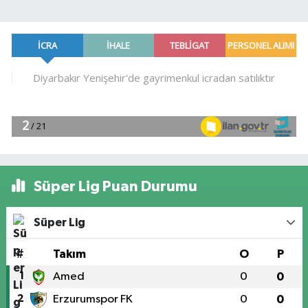
Süper Lig Puan Durumu
Süper Lig
#
Takım
O
P
1
Amed
0
0
2
Erzurumspor FK
0
0