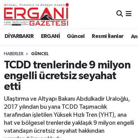
DİYARBAKIR
BİSMİL
Ergani Nöbetçi Eczaneler
DİYARBAKIR
ERGANİ
Güncel
Resmi İlanlar
Ana
BAĞLAR
ERGANİ
Ergani Hava Durumu
HABERLER
GÜNCEL
Güncel
Ergani Trafik Yoğunluk Haritası
TCDD trenlerinde 9 milyon
Eği̇ti̇m
Süper Lig Puan Durumu ve Fikstür
engelli ücretsiz seyahat
etti
Resmi İlanlar
Tüm Manşetler
Ulaştırma ve Altyapı Bakanı Abdulkadir Uraloğlu,
Sağlık
Son Dakika Haberleri
2017 yılından bu yana TCDD Taşımacılık
tarafından işletilen Yüksek Hızlı Tren (YHT), ana
Si̇yaset
Haber Arşivi
hat ve bölgesel trenlerde yaklaşık 9 milyon engelli
vatandaşın ücretsiz seyahat hakkından
Spor