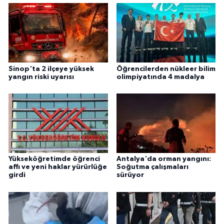
Sinop'ta 2 ilçeye yüksek
Öğrencilerden nükleer bilim
yangın riski uyarısı
olimpiyatında 4 madalya
Yükseköğretimde öğrenci
Antalya'da orman yangını:
affı ve yeni haklar yürürlüğe
Soğutma çalışmaları
girdi
sürüyor