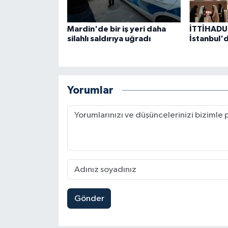
Mardin'de bir iş yeri daha
İTTİHADU
silahlı saldırıya uğradı
İstanbul'd
Yorumlar
Gönder