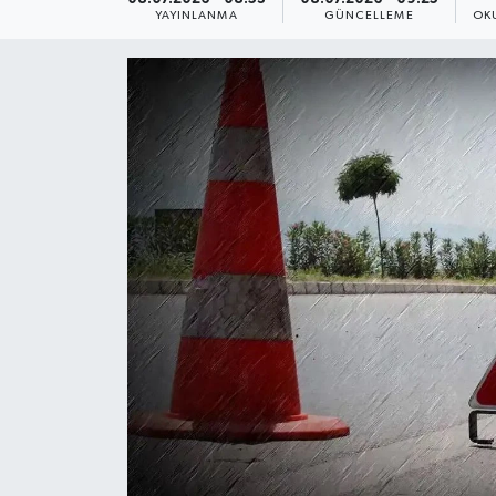
YAYINLANMA
GÜNCELLEME
OK
Yaşam
Anali̇z
Bi̇li̇m & Teknoloji̇
Dünya
Eği̇ti̇m