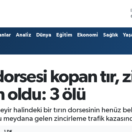
anlar
Anali̇z
Dünya
Eği̇ti̇m
Ekonomi̇
Sağlık
Yaş
orsesi kopan tır, 
 oldu: 3 ölü
yir halindeki bir tırın dorsesinin henüz b
meydana gelen zincirleme trafik kazasında
1 DK