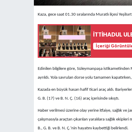
Kaza, gece saat 01.30 sıralarında Muratlı ilçesi Yeşils
İTTİHADUL ULE
İçeriği Görüntül
Edinilen bilgilere göre, Süleymanpaşa istikametinden M
ayrıldı. Yola savrulan dorse yolu tamamen kapatırken, 
Kazada en büyük hasarı hafif ticari araç aldı. Bariyerle
G. B. (17) ve B. N. Ç. (16) araç içerisinde sıkıştı.
Haber verilmesi üzerine olay yerine itfaiye, sağlık ve j
çalışmasıyla araçtan çıkarılan yaralılara sağlık ekip
B., G. B. ve B. N. Ç.'nin hayatını kaybettiği belirlendi.