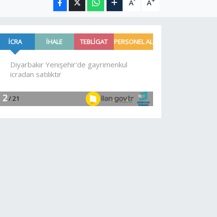
-
+
A
A