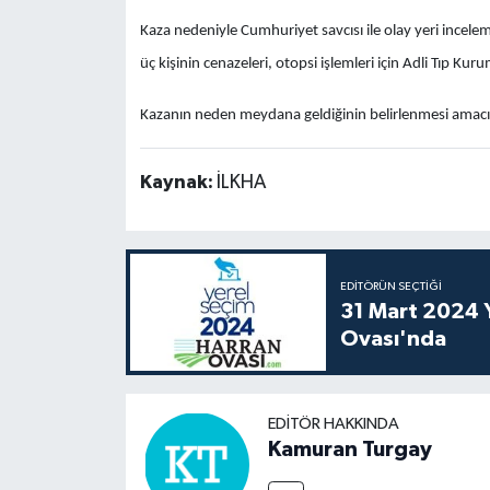
Kaza nedeniyle Cumhuriyet savcısı ile olay yeri incel
üç kişinin cenazeleri, otopsi işlemleri için Adli Tıp Ku
Kazanın neden meydana geldiğinin belirlenmesi amacıyl
Kaynak:
İLKHA
EDITÖRÜN SEÇTIĞI
31 Mart 2024 Y
Ovası'nda
EDITÖR HAKKINDA
Kamuran Turgay