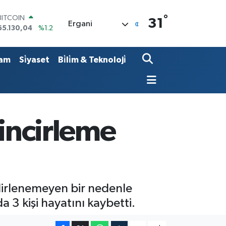
°
BITCOIN
31
Ergani
65.130,04
%1.2
DOLAR
47,7436
%0.18
EURO
am
Si̇yaset
Bi̇li̇m & Teknoloji̇
55,2510
%0.32
STERLİN
64,4811
%0.38
GRAM ALTIN
6648.99
%2.59
BİST100
zincirleme
13.773
%-19
elirlenemeyen bir nedenle
 3 kişi hayatını kaybetti.