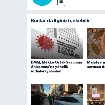
Bunlar da ilginizi çekebilir
DMM, Mekke Ortak Savunma
Malatya'n
Anlaşması'na yönelik
sarması dü
iddiaları yalanladı