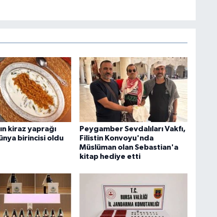
ın kiraz yaprağı
Peygamber Sevdalıları Vakfı,
nya birincisi oldu
Filistin Konvoyu'nda
Müslüman olan Sebastian'a
kitap hediye etti