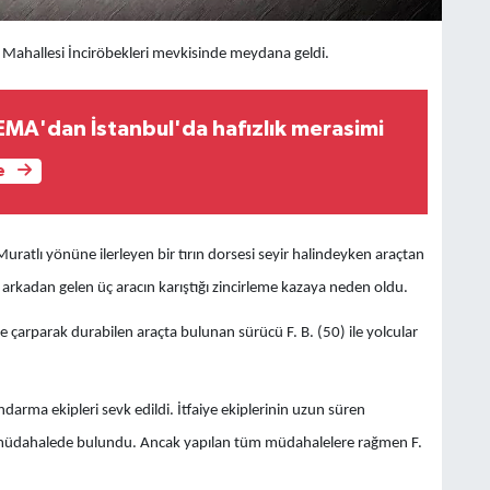
ırt Mahallesi İnciröbekleri mevkisinde meydana geldi.
MA'dan İstanbul'da hafızlık merasimi
e
uratlı yönüne ilerleyen bir tırın dorsesi seyir halindeyken araçtan
arkadan gelen üç aracın karıştığı zincirleme kazaya neden oldu.
re çarparak durabilen araçta bulunan sürücü F. B. (50) ile yolcular
andarma ekipleri sevk edildi. İtfaiye ekiplerinin uzun süren
leri müdahalede bulundu. Ancak yapılan tüm müdahalelere rağmen F.