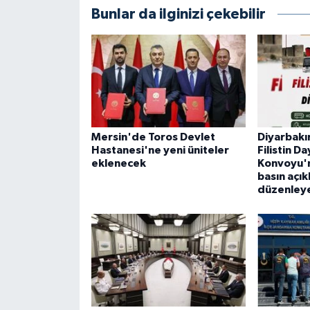
Bunlar da ilginizi çekebilir
Mersin'de Toros Devlet
Diyarbakır
Hastanesi'ne yeni üniteler
Filistin D
eklenecek
Konvoyu'n
basın açık
düzenley