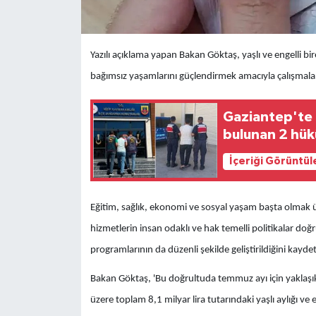
Yazılı açıklama yapan Bakan Göktaş, yaşlı ve engelli b
bağımsız yaşamlarını güçlendirmek amacıyla çalışmalar
Gaziantep'te 
bulunan 2 hük
İçeriği Görüntül
Eğitim, sağlık, ekonomi ve sosyal yaşam başta olmak üz
hizmetlerin insan odaklı ve hak temelli politikalar d
programlarının da düzenli şekilde geliştirildiğini kaydet
Bakan Göktaş, 'Bu doğrultuda temmuz ayı için yaklaşık 4
üzere toplam 8,1 milyar lira tutarındaki yaşlı aylığı ve