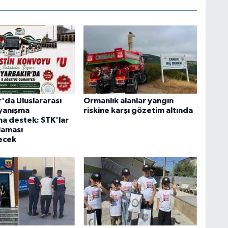
'da Uluslararası
Ormanlık alanlar yangın
ayanışma
riskine karşı gözetim altında
a destek: STK'lar
laması
ecek