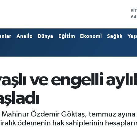
BI
64
DO
47
EU
anlar
Anali̇z
Dünya
Eği̇ti̇m
Ekonomi̇
Sağlık
Yaş
55
ST
64
GR
65
Bİ
lı ve engelli aylı
13
şladı
 Mahinur Özdemir Göktaş, temmuz ayına ait 
iralık ödemenin hak sahiplerinin hesapları