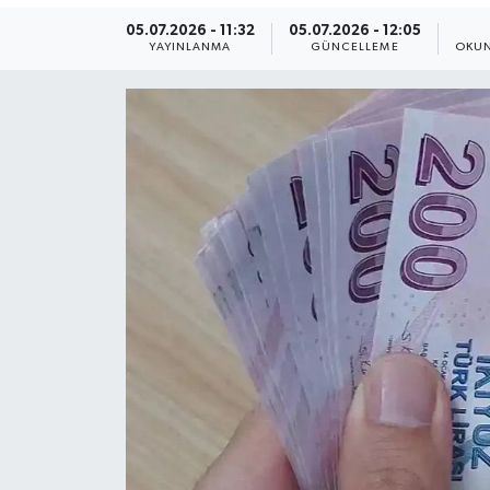
05.07.2026 - 11:32
05.07.2026 - 12:05
Yaşam
YAYINLANMA
GÜNCELLEME
OKUN
Anali̇z
Bi̇li̇m & Teknoloji̇
Dünya
Eği̇ti̇m