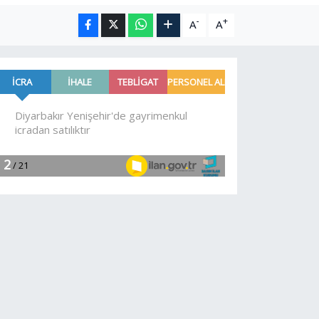
-
+
A
A