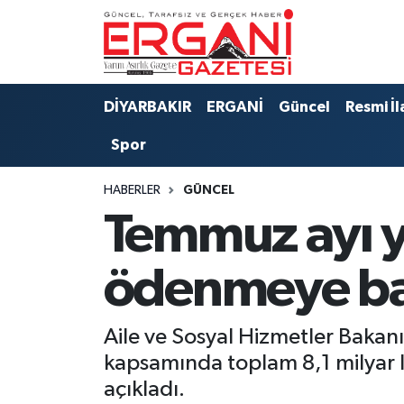
DİYARBAKIR
BİSMİL
Ergani Nöbetçi Eczaneler
DİYARBAKIR
ERGANİ
Güncel
Resmi İl
BAĞLAR
ERGANİ
Ergani Hava Durumu
Spor
Güncel
Ergani Trafik Yoğunluk Haritası
HABERLER
GÜNCEL
Eği̇ti̇m
Süper Lig Puan Durumu ve Fikstür
Temmuz ayı yaş
Resmi İlanlar
Tüm Manşetler
ödenmeye ba
Sağlık
Son Dakika Haberleri
Aile ve Sosyal Hizmetler Bakanı
Si̇yaset
Haber Arşivi
kapsamında toplam 8,1 milyar l
açıkladı.
Spor